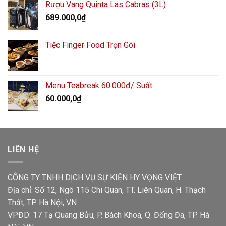
Rượu Vang Quinta Las Cabras (3L)
689.000,0
₫
Tiệc Finger Food Trọn Gói
Menu Teabreak 60.000đ/ Suất
60.000,0
₫
LIÊN HỆ
CÔNG TY TNHH DỊCH VỤ SỰ KIỆN HY VỌNG VIỆT
Địa chỉ: Số 12, Ngõ 115 Chi Quan, TT. Liên Quan, H. Thạch
Thất, TP Hà Nội, VN
VPĐD: 17 Tạ Quang Bửu, P. Bách Khoa, Q. Đống Đa, TP. Hà