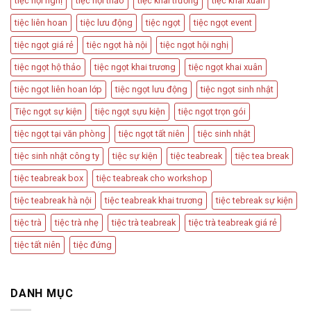
tiệc hội nghị
tiệc hội thảo
tiệc khai trương
tiệc khai xuân
Quan
Trọng
tiệc liên hoan
tiệc lưu động
tiệc ngọt
tiệc ngọt event
tiệc ngọt giá rẻ
tiệc ngọt hà nội
tiệc ngọt hội nghị
tiệc ngọt hộ thảo
tiệc ngọt khai trương
tiệc ngọt khai xuân
tiệc ngọt liên hoan lớp
tiệc ngọt lưu động
tiệc ngọt sinh nhật
Tiệc ngọt sự kiện
tiệc ngọt sựu kiện
tiệc ngọt trọn gói
tiệc ngọt tại văn phòng
tiệc ngọt tất niên
tiệc sinh nhật
tiệc sinh nhật công ty
tiệc sự kiện
tiệc teabreak
tiệc tea break
tiệc teabreak box
tiệc teabreak cho workshop
tiệc teabreak hà nội
tiệc teabreak khai trương
tiệc tebreak sự kiện
tiệc trà
tiệc trà nhẹ
tiệc trà teabreak
tiệc trà teabreak giá rẻ
tiệc tất niên
tiệc đứng
DANH MỤC