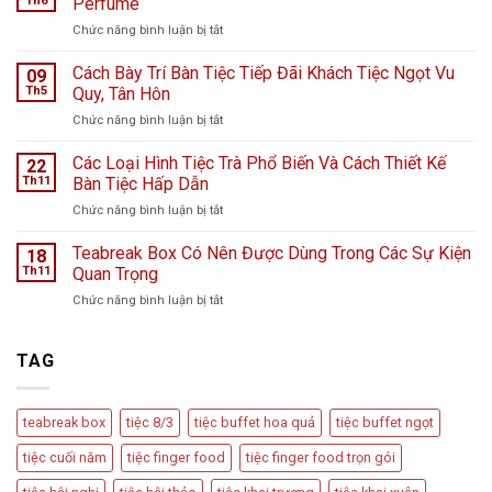
Th6
Perfume
Bệnh
ở
Chức năng bình luận bị tắt
viện
Tiệc
K
Teabreak
Cách Bày Trí Bàn Tiệc Tiếp Đãi Khách Tiệc Ngọt Vu
Hà
09
Khai
Nội
Th5
Quy, Tân Hôn
Trương
giữa
ở
Chức năng bình luận bị tắt
Cửa
ngày
Cách
Hàng
mưa
Bày
Các Loại Hình Tiệc Trà Phổ Biến Và Cách Thiết Kế
nước
22
bão
Trí
hoa
Th11
Bàn Tiệc Hấp Dẫn
–
Bàn
L
Câu
ở
Chức năng bình luận bị tắt
Tiệc
Perfume
chuyện
Các
Tiếp
từ
Loại
Teabreak Box Có Nên Được Dùng Trong Các Sự Kiện
Đãi
18
Cầu
Hình
Khách
Th11
Quan Trọng
Vồng
Tiệc
Tiệc
Event
ở
Chức năng bình luận bị tắt
Trà
Ngọt
Teabreak
Phổ
Vu
Box
Biến
Quy,
Có
TAG
Và
Tân
Nên
Cách
Hôn
Được
Thiết
Dùng
Kế
teabreak box
tiệc 8/3
tiệc buffet hoa quả
tiệc buffet ngọt
Trong
Bàn
Các
Tiệc
tiệc cuối năm
tiệc finger food
tiệc finger food trọn gói
Sự
Hấp
Kiện
Dẫn