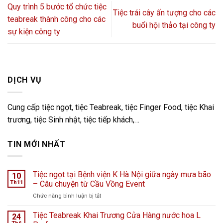
Quy trình 5 bước tổ chức tiệc
Tiệc trái cây ấn tượng cho các
teabreak thành công cho các
buổi hội thảo tại công ty
sự kiện công ty
DỊCH VỤ
Cung cấp tiệc ngọt, tiệc Teabreak, tiệc Finger Food, tiệc Khai
trương, tiệc Sinh nhật, tiệc tiếp khách,…
TIN MỚI NHẤT
Tiệc ngọt tại Bệnh viện K Hà Nội giữa ngày mưa bão
10
Th11
– Câu chuyện từ Cầu Vồng Event
ở
Chức năng bình luận bị tắt
Tiệc
ngọt
Tiệc Teabreak Khai Trương Cửa Hàng nước hoa L
24
tại