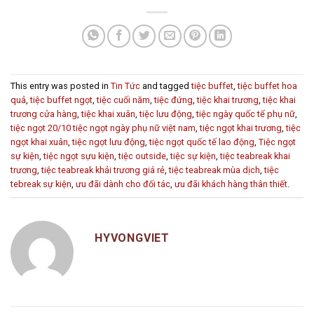
This entry was posted in
Tin Tức
and tagged
tiệc buffet
,
tiệc buffet hoa
quả
,
tiệc buffet ngọt
,
tiệc cuối năm
,
tiệc đứng
,
tiệc khai trương
,
tiệc khai
trương cửa hàng
,
tiệc khai xuân
,
tiệc lưu động
,
tiệc ngày quốc tế phụ nữ
,
tiệc ngọt 20/10 tiệc ngọt ngày phụ nữ việt nam
,
tiệc ngọt khai trương
,
tiệc
ngọt khai xuân
,
tiệc ngọt lưu động
,
tiệc ngọt quốc tế lao động
,
Tiệc ngọt
sự kiện
,
tiệc ngọt sựu kiện
,
tiệc outside
,
tiệc sự kiện
,
tiệc teabreak khai
trương
,
tiệc teabreak khải trương giá rẻ
,
tiệc teabreak mùa dịch
,
tiệc
tebreak sự kiện
,
ưu đãi dành cho đối tác
,
ưu đãi khách hàng thân thiết
.
HYVONGVIET