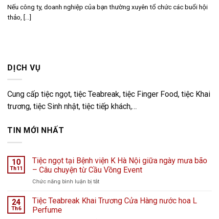
Nếu công ty, doanh nghiệp của bạn thường xuyên tổ chức các buổi hội
thảo, [...]
DỊCH VỤ
Cung cấp tiệc ngọt, tiệc Teabreak, tiệc Finger Food, tiệc Khai
trương, tiệc Sinh nhật, tiệc tiếp khách,…
TIN MỚI NHẤT
Tiệc ngọt tại Bệnh viện K Hà Nội giữa ngày mưa bão
10
Th11
– Câu chuyện từ Cầu Vồng Event
ở
Chức năng bình luận bị tắt
Tiệc
ngọt
Tiệc Teabreak Khai Trương Cửa Hàng nước hoa L
24
tại
Th6
Perfume
Bệnh