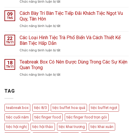
ở
Chức năng bình luận bị tắt
viện
Tiệc
K
Teabreak
Cách Bày Trí Bàn Tiệc Tiếp Đãi Khách Tiệc Ngọt Vu
Hà
09
Khai
Nội
Th5
Quy, Tân Hôn
Trương
giữa
ở
Chức năng bình luận bị tắt
Cửa
ngày
Cách
Hàng
mưa
Bày
Các Loại Hình Tiệc Trà Phổ Biến Và Cách Thiết Kế
nước
22
bão
Trí
hoa
Th11
Bàn Tiệc Hấp Dẫn
–
Bàn
L
Câu
ở
Chức năng bình luận bị tắt
Tiệc
Perfume
chuyện
Các
Tiếp
từ
Loại
Teabreak Box Có Nên Được Dùng Trong Các Sự Kiện
Đãi
18
Cầu
Hình
Khách
Th11
Quan Trọng
Vồng
Tiệc
Tiệc
Event
ở
Chức năng bình luận bị tắt
Trà
Ngọt
Teabreak
Phổ
Vu
Box
Biến
Quy,
Có
TAG
Và
Tân
Nên
Cách
Hôn
Được
Thiết
Dùng
Kế
teabreak box
tiệc 8/3
tiệc buffet hoa quả
tiệc buffet ngọt
Trong
Bàn
Các
Tiệc
tiệc cuối năm
tiệc finger food
tiệc finger food trọn gói
Sự
Hấp
Kiện
Dẫn
tiệc hội nghị
tiệc hội thảo
tiệc khai trương
tiệc khai xuân
Quan