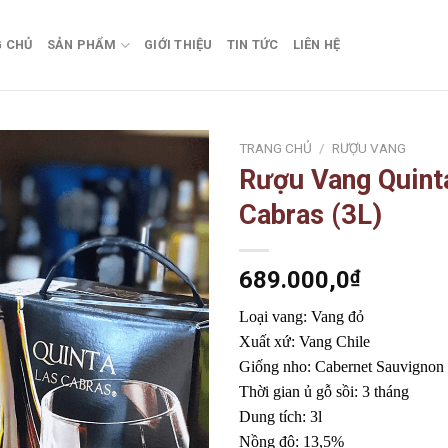
 CHỦ
SẢN PHẨM
GIỚI THIỆU
TIN TỨC
LIÊN HỆ
TRANG CHỦ
/
RƯỢU VANG
Rượu Vang Quint
Add to
Cabras (3L)
wishlist
689.000,0
₫
Loại vang: Vang đỏ
Xuất xứ: Vang Chile
Giống nho: Cabernet Sauvignon
Thời gian ủ gỗ sồi: 3 tháng
Dung tích: 3l
Nồng độ: 13,5%