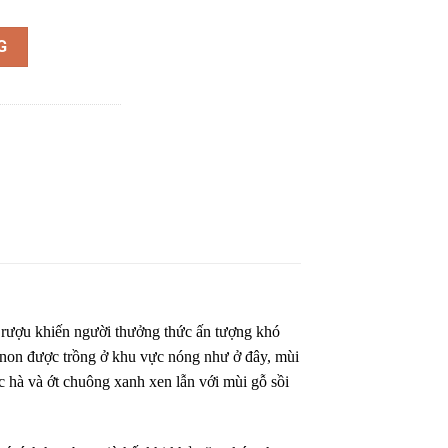
(3L) số lượng
G
 rượu khiến người thưởng thức ấn tượng khó
gnon được trồng ở khu vực nóng như ở đây, mùi
 hà và ớt chuông xanh xen lẫn với mùi gỗ sồi