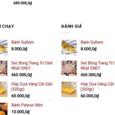
689.000,0
₫
N CHẠY
ĐÁNH GIÁ
Bánh SuKem
Bánh SuKem
8.000,0
₫
8.000,0
₫
Set Bóng Trang Trí Sinh
Set Bóng Trang Trí 
Nhật SN01
Nhật SN01
465.000,0
₫
465.000,0
₫
Hộp Dưa Vàng Cắt Sẵn
Hộp Dưa Vàng Cắt
(500gr)
(500gr)
60.000,0
₫
60.000,0
₫
Bánh Pateso Mini
10.000,0
₫