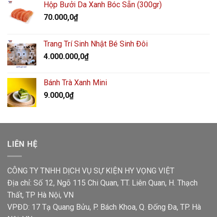
Hộp Bưởi Da Xanh Bóc Sẵn (300gr)
70.000,0
₫
Trang Trí Sinh Nhật Bé Sinh Đôi
4.000.000,0
₫
Bánh Trà Xanh Mini
9.000,0
₫
LIÊN HỆ
CÔNG TY TNHH DỊCH VỤ SỰ KIỆN HY VỌNG VIỆT
Địa chỉ: Số 12, Ngõ 115 Chi Quan, TT. Liên Quan, H. Thạch
Thất, TP Hà Nội, VN
VPĐD: 17 Tạ Quang Bửu, P. Bách Khoa, Q. Đống Đa, TP. Hà