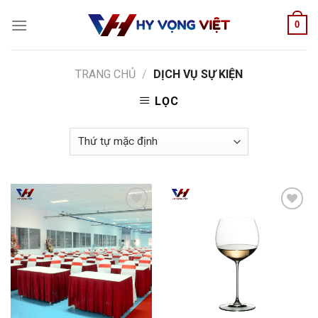
Skip
0
to
content
TRANG CHỦ
/
DỊCH VỤ SỰ KIỆN
LỌC
Add to
Add to
wishlist
wishlist