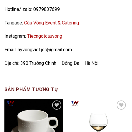
Hotline/ zalo: 0979837699
Fanpage:
Cầu Vồng Event & Catering
Instagram:
Tiecngotcauvong
Email: hyvongviet.jsc@gmail.com
Địa chỉ: 390 Trường Chinh – Đống Đa – Hà Nội
SẢN PHẨM TƯƠNG TỰ
Add to
Add to
wishlist
wishlist