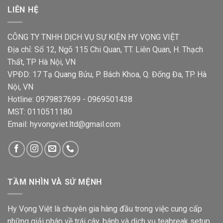
LIÊN HỆ
CÔNG TY TNHH DỊCH VỤ SỰ KIỆN HY VỌNG VIỆT
Địa chỉ: Số 12, Ngõ 115 Chi Quan, TT. Liên Quan, H. Thạch
Thất, TP Hà Nội, VN
VPĐD: 17 Tạ Quang Bửu, P. Bách Khoa, Q. Đống Đa, TP. Hà
Nội, VN
Hotline: 0979837699 - 0969501438
MST: 0110511180
Email: hyvongviet.ltd@gmail.com
TẦM NHÌN VÀ SỨ MỆNH
Hy Vọng Việt là chuyên gia hàng đầu trong việc cung cấp
những giải pháp về trái cây, bánh và dịch vụ teabreak setup