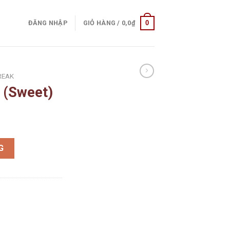
0
ĐĂNG NHẬP
GIỎ HÀNG /
0,0
₫
REAK
 (Sweet)
ượng
G