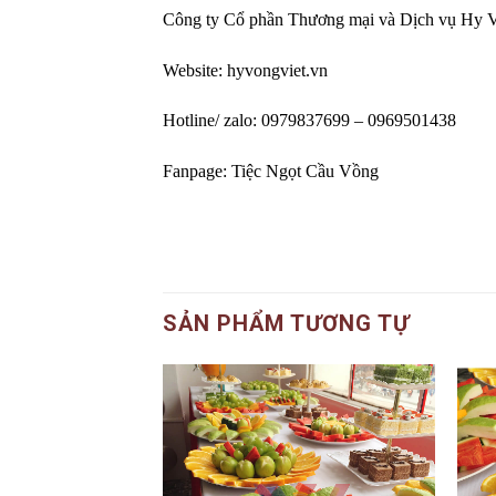
Công ty Cổ phần Thương mại và Dịch vụ Hy 
Website: hyvongviet.vn
Hotline/ zalo: 0979837699 – 0969501438
Fanpage: Tiệc Ngọt Cầu Vồng
SẢN PHẨM TƯƠNG TỰ
Add to
Add to
wishlist
wishlist