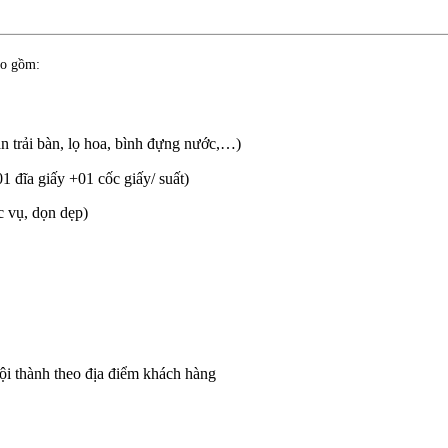
o gồm:
ăn trải bàn, lọ hoa, bình đựng nước,…)
 đĩa giấy +01 cốc giấy/ suất)
c vụ, dọn dẹp)
ội thành theo địa điểm khách hàng