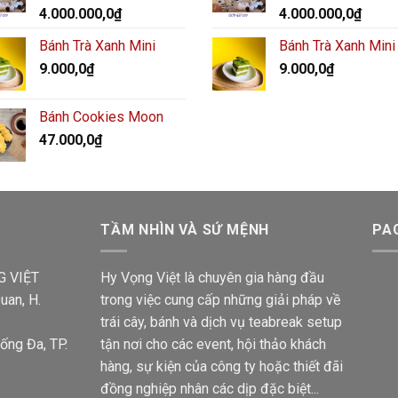
4.000.000,0
₫
4.000.000,0
₫
Bánh Trà Xanh Mini
Bánh Trà Xanh Mini
9.000,0
₫
9.000,0
₫
Bánh Cookies Moon
47.000,0
₫
TẦM NHÌN VÀ SỨ MỆNH
PA
G VIỆT
Hy Vọng Việt là chuyên gia hàng đầu
uan, H.
trong việc cung cấp những giải pháp về
trái cây, bánh và dịch vụ teabreak setup
ống Đa, TP.
tận nơi cho các event, hội thảo khách
hàng, sự kiện của công ty hoặc thiết đãi
đồng nghiệp nhân các dịp đặc biệt...