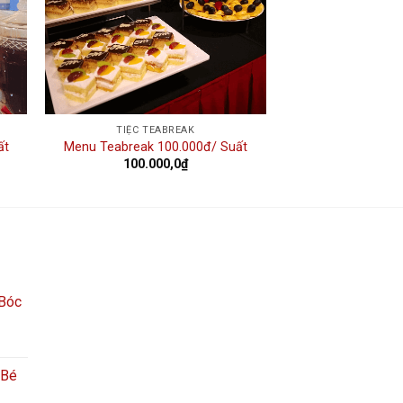
TIỆC TEABREAK
ất
Menu Teabreak 100.000đ/ Suất
100.000,0
₫
 Bóc
 Bé