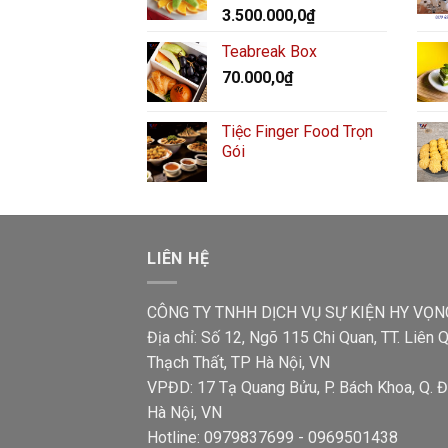
3.500.000,0
₫
Teabreak Box
70.000,0
₫
Tiệc Finger Food Trọn
Gói
LIÊN HỆ
CÔNG TY TNHH DỊCH VỤ SỰ KIỆN HY VỌN
Địa chỉ: Số 12, Ngõ 115 Chi Quan, TT. Liên Q
Thạch Thất, TP Hà Nội, VN
VPĐD: 17 Tạ Quang Bửu, P. Bách Khoa, Q. Đ
Hà Nội, VN
Hotline: 0979837699 - 0969501438