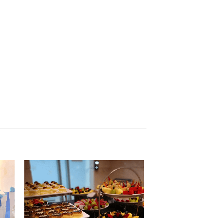
 to
Add to
ist
wishlist