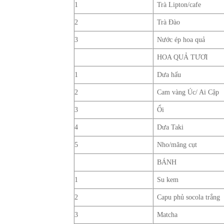
1
Trà Lipton/cafe
2
Trà Đào
3
Nước ép hoa quả
HOA QUẢ TƯƠI
1
Dưa hấu
2
Cam vàng Úc/ Ai Cập
3
Ổi
4
Dưa Taki
5
Nho/măng cụt
BÁNH
1
Su kem
2
Capu phủ socola trắng
3
Matcha