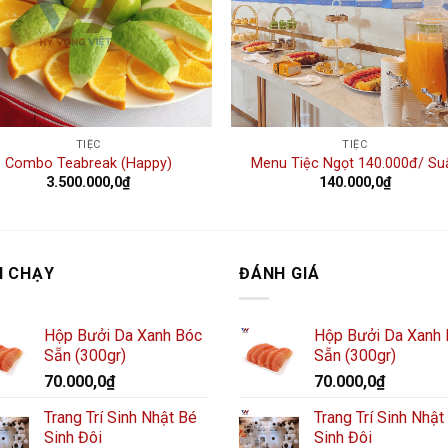
TIỆC
TIỆC
Combo Teabreak (Happy)
Menu Tiệc Ngọt 140.000đ/ Su
3.500.000,0
₫
140.000,0
₫
N CHẠY
ĐÁNH GIÁ
Hộp Bưởi Da Xanh Bóc
Hộp Bưởi Da Xanh
Sẵn (300gr)
Sẵn (300gr)
70.000,0
₫
70.000,0
₫
Trang Trí Sinh Nhật Bé
Trang Trí Sinh Nhật
Sinh Đôi
Sinh Đôi