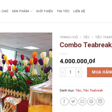
 CHỦ
SẢN PHẨM
GIỚI THIỆU
TIN TỨC
LIÊN HỆ
TRANG CHỦ
/
TIỆC
/
TIỆC TEAB
Combo Teabreak
Add to
wishlist
4.000.000,0
₫
Combo Teabreak (Sweet) số l
MUA HÀN
Danh mục:
Tiệc
,
Tiệc Teabreak