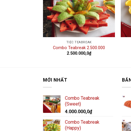
NGER FOOD
TIỆC TEABREAK
t Trọn Gói
Combo Teabreak 2.500.000
2.500.000,0
₫
MỚI NHẤT
BÁ
Combo Teabreak
(Sweet)
4.000.000,0
₫
Combo Teabreak
(Happy)