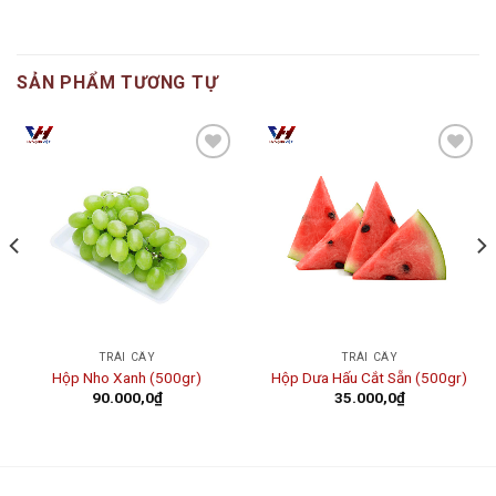
SẢN PHẨM TƯƠNG TỰ
Add to
Add to
wishlist
wishlist
TRÁI CÂY
TRÁI CÂY
Hộp Nho Xanh (500gr)
Hộp Dưa Hấu Cắt Sẵn (500gr)
90.000,0
₫
35.000,0
₫