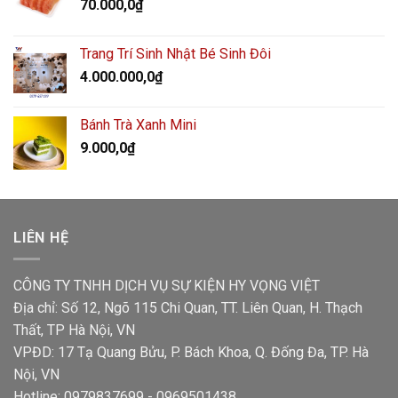
70.000,0
₫
Trang Trí Sinh Nhật Bé Sinh Đôi
4.000.000,0
₫
Bánh Trà Xanh Mini
9.000,0
₫
LIÊN HỆ
CÔNG TY TNHH DỊCH VỤ SỰ KIỆN HY VỌNG VIỆT
Địa chỉ: Số 12, Ngõ 115 Chi Quan, TT. Liên Quan, H. Thạch
Thất, TP Hà Nội, VN
VPĐD: 17 Tạ Quang Bửu, P. Bách Khoa, Q. Đống Đa, TP. Hà
Nội, VN
Hotline: 0979837699 - 0969501438