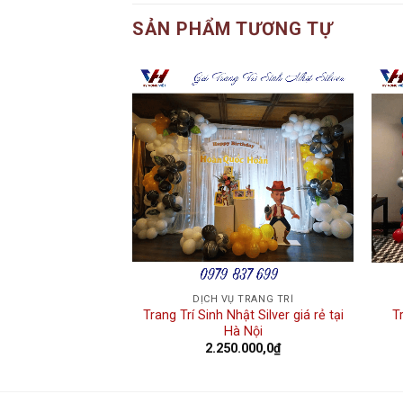
SẢN PHẨM TƯƠNG TỰ
Add to
Add to
wishlist
wishlist
 TRANG TRÍ
DỊCH VỤ TRANG TRÍ
 Nhật Premium Ngộ
Trang Trí Sinh Nhật Silver giá rẻ tại
T
hĩnh
Hà Nội
.000,0
₫
2.250.000,0
₫