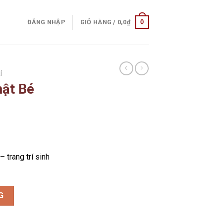
0
ĐĂNG NHẬP
GIỎ HÀNG /
0,0
₫
Í
hật Bé
– trang trí sinh
ôi số lượng
G