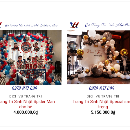
Add to
Add
wishlist
wishl
DỊCH VỤ TRANG TRÍ
DỊCH VỤ TRANG TRÍ
rang Trí Sinh Nhật Spider Man
Trang Trí Sinh Nhật Special sa
cho bé
trọng
4.000.000,0
₫
5.150.000,0
₫