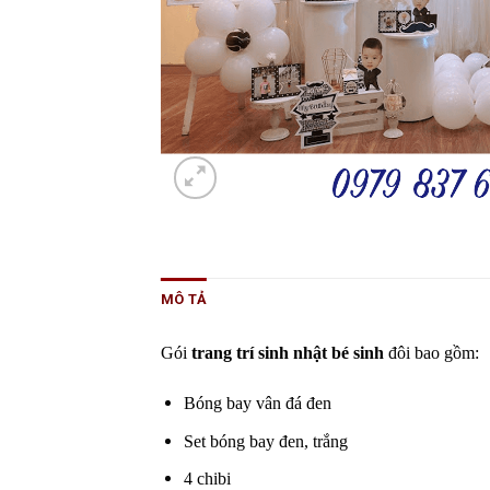
MÔ TẢ
Gói
trang trí sinh nhật bé sinh
đôi bao gồm:
Bóng bay vân đá đen
Set bóng bay đen, trắng
4 chibi