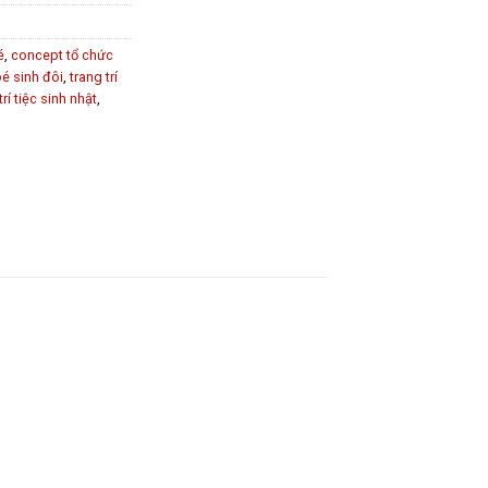
é
,
concept tổ chức
bé sinh đôi
,
trang trí
trí tiệc sinh nhật
,