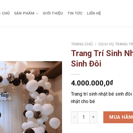
 CHỦ
SẢN PHẨM
GIỚI THIỆU
TIN TỨC
LIÊN HỆ
TRANG CHỦ
/
DỊCH VỤ TRANG TR
Trang Trí Sinh N
Add to
Sinh Đôi
wishlist
4.000.000,0
₫
Trang trí sinh nhật bé sinh đôi 
nhật cho bé
Trang Trí Sinh Nhật Bé Sinh Đ
MUA HÀN