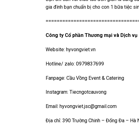
gia đình bạn chuẩn bị cho con 1 bữa tiệc si
=================================
Công ty Cổ phần Thương mại và Dịch vụ 
Website:
hyvongviet.vn
Hotline/ zalo: 0979837699
Fanpage:
Cầu Vồng Event & Catering
Instagram:
Tiecngotcauvong
Email: hyvongviet.jsc@gmail.com
Địa chỉ: 390 Trường Chinh – Đống Đa – Hà 