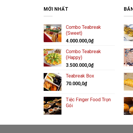
MỚI NHẤT
BÁ
Combo Teabreak
(Sweet)
4.000.000,0
₫
Combo Teabreak
(Happy)
3.500.000,0
₫
Teabreak Box
70.000,0
₫
Tiệc Finger Food Trọn
Gói