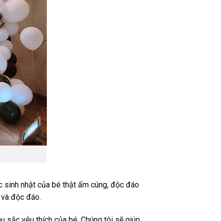
iệc sinh nhật của bé thật ấm cúng, độc đáo
 và độc đáo.
u sắc yêu thích của bé, Chúng tôi sẽ giúp