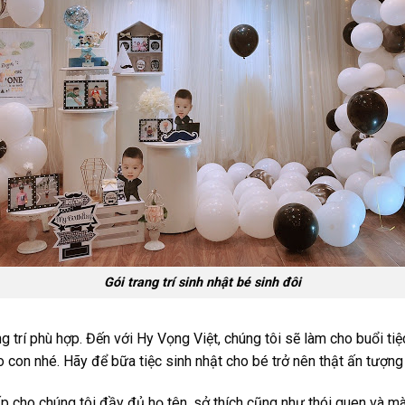
Gói trang trí sinh nhật bé sinh đôi
ng trí phù hợp. Đến với Hy Vọng Việt, chúng tôi sẽ làm cho buổi t
con nhé. Hãy để bữa tiệc sinh nhật cho bé trở nên thật ấn tượng
ấp cho chúng tôi đầy đủ họ tên, sở thích cũng như thói quen và mà