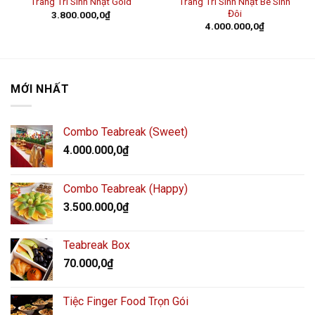
Trang Trí Sinh Nhật Bé Sinh
Trang Trí Sinh Nhật Gold
Đôi
3.800.000,0
₫
4.000.000,0
₫
MỚI NHẤT
Combo Teabreak (Sweet)
4.000.000,0
₫
Combo Teabreak (Happy)
3.500.000,0
₫
Teabreak Box
70.000,0
₫
Tiệc Finger Food Trọn Gói