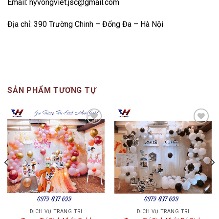
Email: hyvongviet.jsc@gmail.com
Địa chỉ: 390 Trường Chinh – Đống Đa – Hà Nội
SẢN PHẨM TƯƠNG TỰ
Add to
Add to
wishlist
wishlist
DỊCH VỤ TRANG TRÍ
DỊCH VỤ TRANG TRÍ