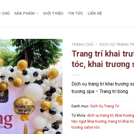
 CHỦ
SẢN PHẨM
GIỚI THIỆU
TIN TỨC
LIÊN HỆ
TRANG CHỦ
/
DỊCH VỤ TRANG TR
Trang trí khai tr
Add to
tóc, khai trương 
wishlist
Dịch vụ trang trí khai trương s
trương spa – Trang trí bóng
Danh mục:
Dịch Vụ Trang Trí
Từ khóa:
dịch vụ trang trí
,
khai trươn
tiệc ngọt khai trương
,
trang trí khai t
trương salon tóc