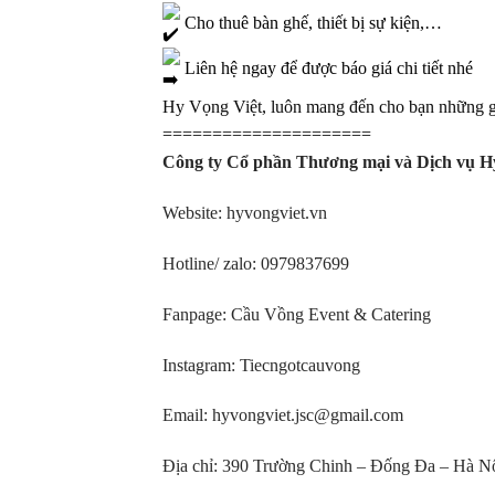
Cho thuê bàn ghế, thiết bị sự kiện,…
Liên hệ ngay để được báo giá chi tiết nhé
Hy Vọng Việt, luôn mang đến cho bạn những giả
=====================
Công ty Cổ phần Thương mại và Dịch vụ H
Website:
hyvongviet.vn
Hotline/ zalo: 0979837699
Fanpage:
Cầu Vồng Event & Catering
Instagram:
Tiecngotcauvong
Email: hyvongviet.jsc@gmail.com
Địa chỉ: 390 Trường Chinh – Đống Đa – Hà N