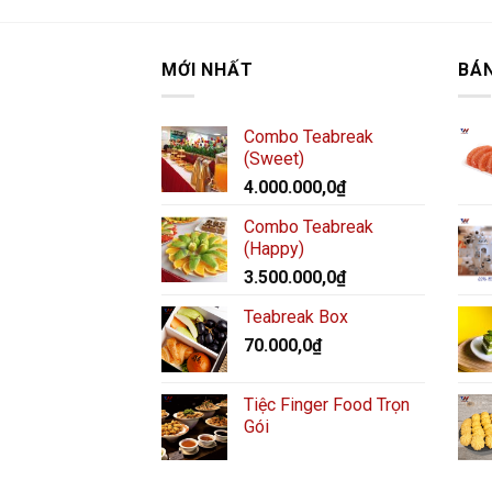
MỚI NHẤT
BÁ
Combo Teabreak
(Sweet)
4.000.000,0
₫
Combo Teabreak
(Happy)
3.500.000,0
₫
Teabreak Box
70.000,0
₫
Tiệc Finger Food Trọn
Gói