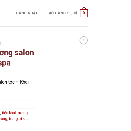
0
ĐĂNG NHẬP
GIỎ HÀNG /
0,0
₫
Í
ương salon
spa
alon tóc – Khai
g
,
tiệc khai trương
,
rương
,
trang trí khai