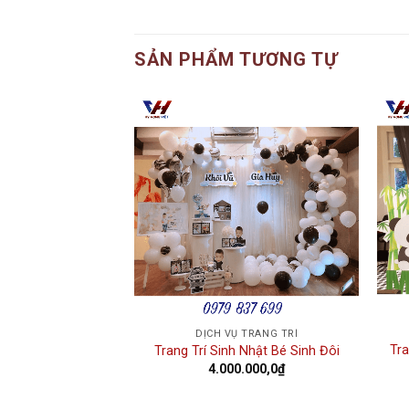
SẢN PHẨM TƯƠNG TỰ
Add to
Add to
wishlist
wishlist
 TRANG TRÍ
DỊCH VỤ TRANG TRÍ
g Trí Sinh Nhật
Tra
Trang Trí Sinh Nhật Bé Sinh Đôi
N01
4.000.000,0
₫
000,0
₫