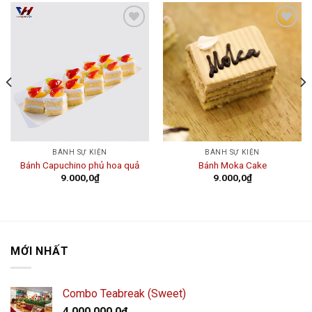
Add to
Add to
wishlist
wishlist
BÁNH SỰ KIỆN
BÁNH SỰ KIỆN
Bánh Capuchino phủ hoa quả
Bánh Moka Cake
9.000,0
₫
9.000,0
₫
MỚI NHẤT
Combo Teabreak (Sweet)
4.000.000,0
₫