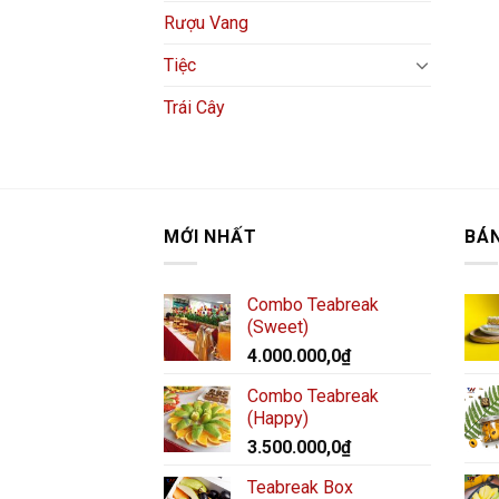
Rượu Vang
Tiệc
Trái Cây
MỚI NHẤT
BÁ
Combo Teabreak
(Sweet)
4.000.000,0
₫
Combo Teabreak
(Happy)
3.500.000,0
₫
Teabreak Box