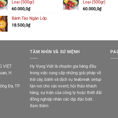
Loại (500gr)
Loại (500gr)
60.000,0
₫
60.000,0
₫
Bánh Táo Ngàn Lớp
18.500,0
₫
TẦM NHÌN VÀ SỨ MỆNH
PA
G VIỆT
Hy Vọng Việt là chuyên gia hàng đầu
uan, H.
trong việc cung cấp những giải pháp về
trái cây, bánh và dịch vụ teabreak setup
ống Đa, TP.
tận nơi cho các event, hội thảo khách
hàng, sự kiện của công ty hoặc thiết đãi
đồng nghiệp nhân các dịp đặc biệt...
Xem thêm