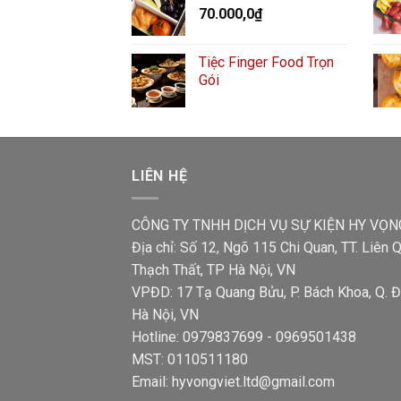
70.000,0
₫
Tiệc Finger Food Trọn
Gói
LIÊN HỆ
CÔNG TY TNHH DỊCH VỤ SỰ KIỆN HY VỌN
Địa chỉ: Số 12, Ngõ 115 Chi Quan, TT. Liên Q
Thạch Thất, TP Hà Nội, VN
VPĐD: 17 Tạ Quang Bửu, P. Bách Khoa, Q. Đ
Hà Nội, VN
Hotline: 0979837699 - 0969501438
MST: 0110511180
Email: hyvongviet.ltd@gmail.com