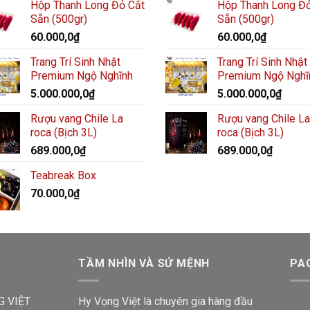
Hộp Thanh Long Đỏ Cắt
Hộp Thanh Long Đỏ
Sẵn (500gr)
Sẵn (500gr)
60.000,0
₫
60.000,0
₫
Trang Trí Sinh Nhật
Trang Trí Sinh Nhật
Premium Ngộ Nghĩnh
Premium Ngộ Nghĩ
5.000.000,0
₫
5.000.000,0
₫
Rượu vang Chile La
Rượu vang Chile La
roca (Bịch 3L)
roca (Bịch 3L)
689.000,0
₫
689.000,0
₫
Teabreak Box
70.000,0
₫
TẦM NHÌN VÀ SỨ MỆNH
PA
G VIỆT
Hy Vọng Việt là chuyên gia hàng đầu