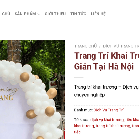
 CHỦ
SẢN PHẨM
GIỚI THIỆU
TIN TỨC
LIÊN HỆ
TRANG CHỦ
/
DỊCH VỤ TRANG TR
Trang Trí Khai T
Add to
Giản Tại Hà Nội
wishlist
Trang trí khai trương – Dịch v
chuyên nghiệp
Danh mục:
Dịch Vụ Trang Trí
Từ khóa:
dịch vụ khai trương
,
tiệc kh
khai trương
,
trang trí khai trương
,
tran
tiệc