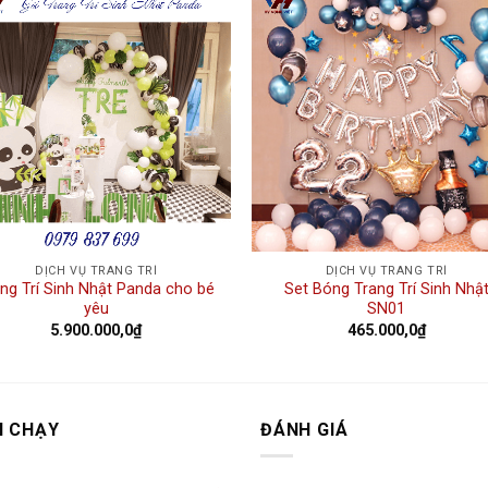
Add to
Add
wishlist
wishl
DỊCH VỤ TRANG TRÍ
DỊCH VỤ TRANG TRÍ
ng Trí Sinh Nhật Panda cho bé
Set Bóng Trang Trí Sinh Nhậ
yêu
SN01
5.900.000,0
₫
465.000,0
₫
N CHẠY
ĐÁNH GIÁ