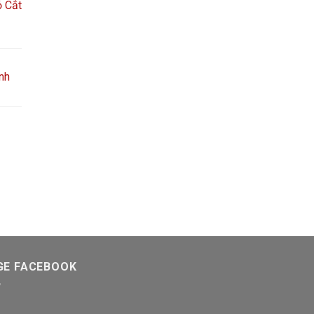
 Cắt
nh
GE FACEBOOK