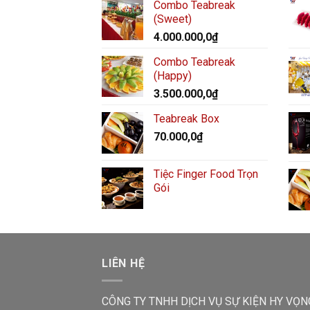
Combo Teabreak
(Sweet)
4.000.000,0
₫
Combo Teabreak
(Happy)
3.500.000,0
₫
Teabreak Box
70.000,0
₫
Tiệc Finger Food Trọn
Gói
LIÊN HỆ
CÔNG TY TNHH DỊCH VỤ SỰ KIỆN HY VỌN