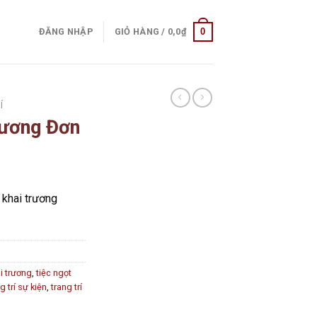
0
ĐĂNG NHẬP
GIỎ HÀNG /
0,0
₫
Í
rương Đơn
ụ khai trương
ai trương
,
tiệc ngọt
g trí sự kiện
,
trang trí