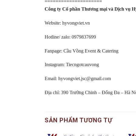
=====================
Công ty Cổ phần Thương mại và Dịch vụ H
Website:
hyvongviet.vn
Hotline/ zalo: 0979837699
Fanpage:
Cầu Vồng Event & Catering
Instagram:
Tiecngotcauvong
Email: hyvongviet.jsc@gmail.com
Địa chỉ: 390 Trường Chinh – Đống Đa – Hà N
SẢN PHẨM TƯƠNG TỰ