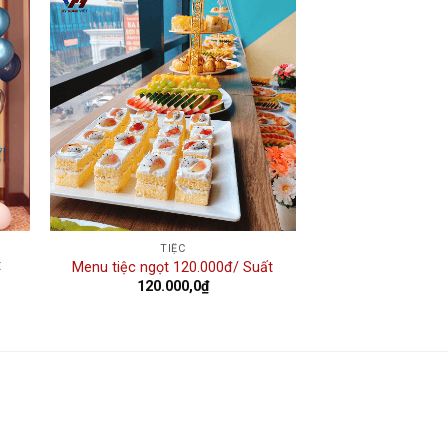
 to
Add to
ist
wishlist
TIỆC
t
Menu tiệc ngọt 120.000đ/ Suất
120.000,0
₫