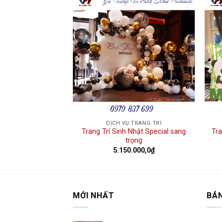
Add to
Add to
wishlist
wishlist
 TRANG TRÍ
DỊCH VỤ TRANG TRÍ
ật Silver giá rẻ tại
Trang Trí Sinh Nhật Special sang
Tra
 Nội
trọng
.000,0
₫
5.150.000,0
₫
MỚI NHẤT
BÁ