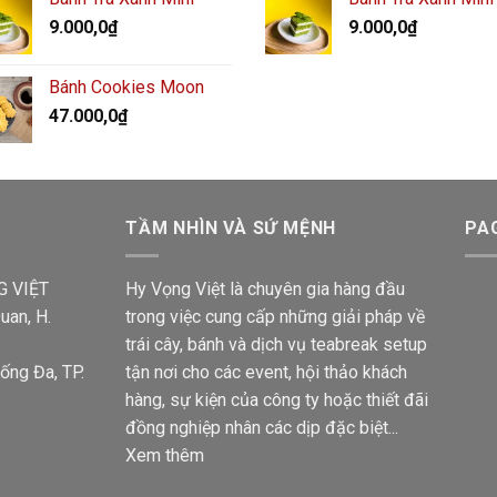
9.000,0
₫
9.000,0
₫
Bánh Cookies Moon
47.000,0
₫
TẦM NHÌN VÀ SỨ MỆNH
PA
G VIỆT
Hy Vọng Việt là chuyên gia hàng đầu
uan, H.
trong việc cung cấp những giải pháp về
trái cây, bánh và dịch vụ teabreak setup
ống Đa, TP.
tận nơi cho các event, hội thảo khách
hàng, sự kiện của công ty hoặc thiết đãi
đồng nghiệp nhân các dịp đặc biệt...
Xem thêm