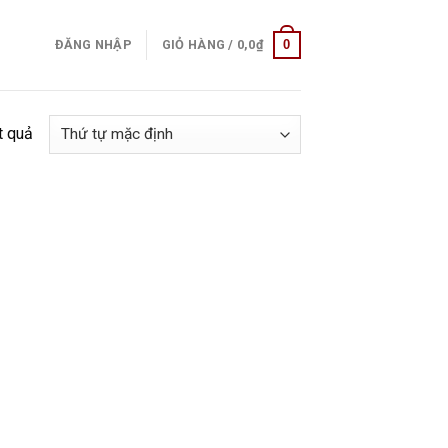
0
ĐĂNG NHẬP
GIỎ HÀNG /
0,0
₫
t quả