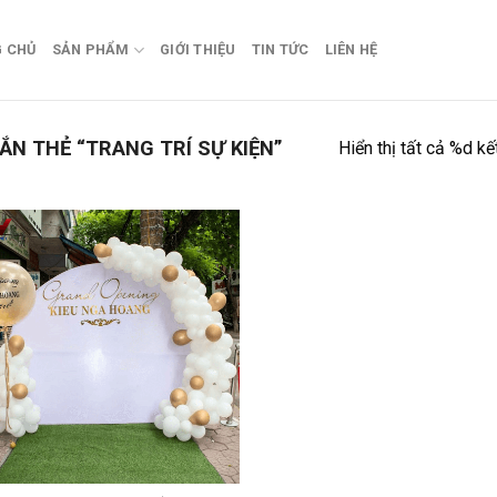
 CHỦ
SẢN PHẨM
GIỚI THIỆU
TIN TỨC
LIÊN HỆ
N THẺ “TRANG TRÍ SỰ KIỆN”
Hiển thị tất cả %d kế
Add to
wishlist