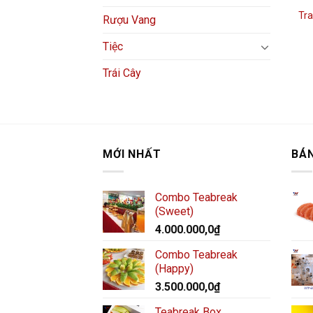
Tra
Rượu Vang
Tiệc
Trái Cây
MỚI NHẤT
BÁ
Combo Teabreak
(Sweet)
4.000.000,0
₫
Combo Teabreak
(Happy)
3.500.000,0
₫
Teabreak Box