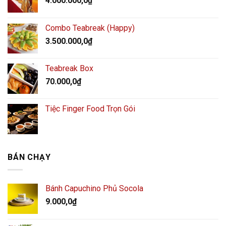
4.000.000,0
₫
Combo Teabreak (Happy)
3.500.000,0
₫
Teabreak Box
70.000,0
₫
Tiệc Finger Food Trọn Gói
BÁN CHẠY
Bánh Capuchino Phủ Socola
9.000,0
₫