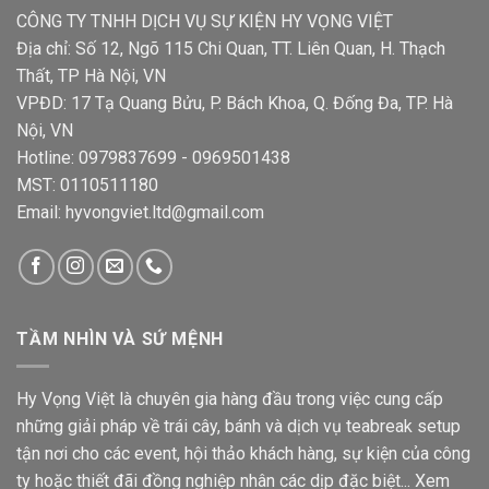
CÔNG TY TNHH DỊCH VỤ SỰ KIỆN HY VỌNG VIỆT
Địa chỉ: Số 12, Ngõ 115 Chi Quan, TT. Liên Quan, H. Thạch
Thất, TP Hà Nội, VN
VPĐD: 17 Tạ Quang Bửu, P. Bách Khoa, Q. Đống Đa, TP. Hà
Nội, VN
Hotline: 0979837699 - 0969501438
MST: 0110511180
Email: hyvongviet.ltd@gmail.com
TẦM NHÌN VÀ SỨ MỆNH
Hy Vọng Việt là chuyên gia hàng đầu trong việc cung cấp
những giải pháp về trái cây, bánh và dịch vụ teabreak setup
tận nơi cho các event, hội thảo khách hàng, sự kiện của công
ty hoặc thiết đãi đồng nghiệp nhân các dịp đặc biệt...
Xem