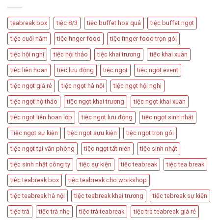
Nên
Cách
Hôn
Được
Thiết
Dùng
Kế
teabreak box
tiệc 8/3
tiệc buffet hoa quả
tiệc buffet ngọt
Trong
Bàn
Các
Tiệc
tiệc cuối năm
tiệc finger food
tiệc finger food trọn gói
Sự
Hấp
Kiện
Dẫn
tiệc hội nghị
tiệc hội thảo
tiệc khai trương
tiệc khai xuân
Quan
Trọng
tiệc liên hoan
tiệc lưu động
tiệc ngọt
tiệc ngọt event
tiệc ngọt giá rẻ
tiệc ngọt hà nội
tiệc ngọt hội nghị
tiệc ngọt hộ thảo
tiệc ngọt khai trương
tiệc ngọt khai xuân
tiệc ngọt liên hoan lớp
tiệc ngọt lưu động
tiệc ngọt sinh nhật
Tiệc ngọt sự kiện
tiệc ngọt sựu kiện
tiệc ngọt trọn gói
tiệc ngọt tại văn phòng
tiệc ngọt tất niên
tiệc sinh nhật
tiệc sinh nhật công ty
tiệc sự kiện
tiệc teabreak
tiệc tea break
tiệc teabreak box
tiệc teabreak cho workshop
tiệc teabreak hà nội
tiệc teabreak khai trương
tiệc tebreak sự kiện
tiệc trà
tiệc trà nhẹ
tiệc trà teabreak
tiệc trà teabreak giá rẻ