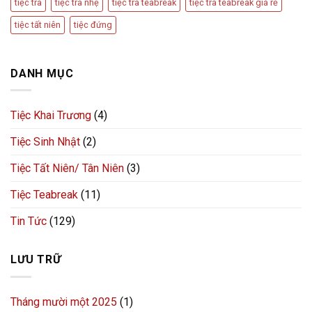
tiệc trà
tiệc trà nhẹ
tiệc trà teabreak
tiệc trà teabreak giá rẻ
tiệc tất niên
tiệc đứng
DANH MỤC
Tiệc Khai Trương
(4)
Tiệc Sinh Nhật
(2)
Tiệc Tất Niên/ Tân Niên
(3)
Tiệc Teabreak
(11)
Tin Tức
(129)
LƯU TRỮ
Tháng mười một 2025
(1)