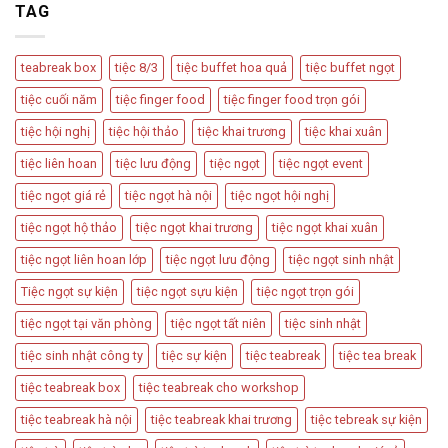
Có
TAG
Và
Tân
Nên
Cách
Hôn
Được
Thiết
Dùng
Kế
teabreak box
tiệc 8/3
tiệc buffet hoa quả
tiệc buffet ngọt
Trong
Bàn
Các
Tiệc
tiệc cuối năm
tiệc finger food
tiệc finger food trọn gói
Sự
Hấp
Kiện
Dẫn
tiệc hội nghị
tiệc hội thảo
tiệc khai trương
tiệc khai xuân
Quan
Trọng
tiệc liên hoan
tiệc lưu động
tiệc ngọt
tiệc ngọt event
tiệc ngọt giá rẻ
tiệc ngọt hà nội
tiệc ngọt hội nghị
tiệc ngọt hộ thảo
tiệc ngọt khai trương
tiệc ngọt khai xuân
tiệc ngọt liên hoan lớp
tiệc ngọt lưu động
tiệc ngọt sinh nhật
Tiệc ngọt sự kiện
tiệc ngọt sựu kiện
tiệc ngọt trọn gói
tiệc ngọt tại văn phòng
tiệc ngọt tất niên
tiệc sinh nhật
tiệc sinh nhật công ty
tiệc sự kiện
tiệc teabreak
tiệc tea break
tiệc teabreak box
tiệc teabreak cho workshop
tiệc teabreak hà nội
tiệc teabreak khai trương
tiệc tebreak sự kiện