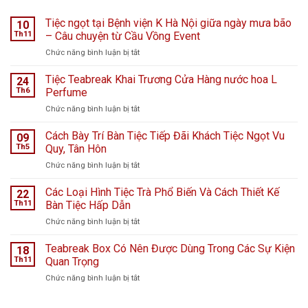
Tiệc ngọt tại Bệnh viện K Hà Nội giữa ngày mưa bão
10
Th11
– Câu chuyện từ Cầu Vồng Event
ở
Chức năng bình luận bị tắt
Tiệc
ngọt
Tiệc Teabreak Khai Trương Cửa Hàng nước hoa L
24
tại
Th6
Perfume
Bệnh
ở
Chức năng bình luận bị tắt
viện
Tiệc
K
Teabreak
Cách Bày Trí Bàn Tiệc Tiếp Đãi Khách Tiệc Ngọt Vu
Hà
09
Khai
Nội
Th5
Quy, Tân Hôn
Trương
giữa
ở
Chức năng bình luận bị tắt
Cửa
ngày
Cách
Hàng
mưa
Bày
Các Loại Hình Tiệc Trà Phổ Biến Và Cách Thiết Kế
nước
22
bão
Trí
hoa
Th11
Bàn Tiệc Hấp Dẫn
–
Bàn
L
Câu
ở
Chức năng bình luận bị tắt
Tiệc
Perfume
chuyện
Các
Tiếp
từ
Loại
Teabreak Box Có Nên Được Dùng Trong Các Sự Kiện
Đãi
18
Cầu
Hình
Khách
Th11
Quan Trọng
Vồng
Tiệc
Tiệc
Event
ở
Chức năng bình luận bị tắt
Trà
Ngọt
Teabreak
Phổ
Vu
Box
Biến
Quy,