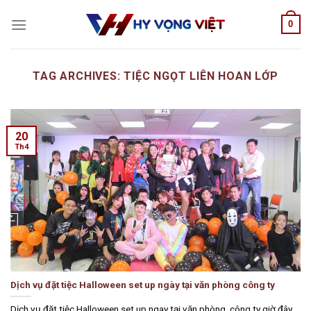
Skip
0
to
content
TAG ARCHIVES:
TIỆC NGỌT LIÊN HOAN LỚP
20
Th4
Dịch vụ đặt tiệc Halloween set up ngày tại văn phòng công ty
Dịch vụ đặt tiệc Halloween set up ngay tại văn phòng, công ty giờ đây