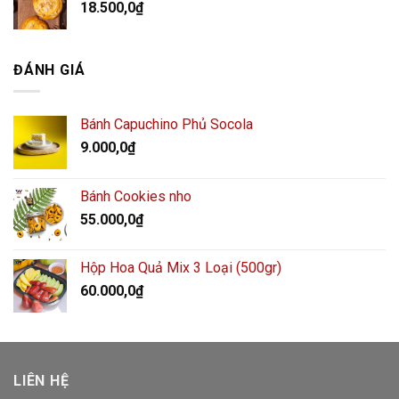
18.500,0
₫
ĐÁNH GIÁ
Bánh Capuchino Phủ Socola
9.000,0
₫
Bánh Cookies nho
55.000,0
₫
Hộp Hoa Quả Mix 3 Loại (500gr)
60.000,0
₫
LIÊN HỆ