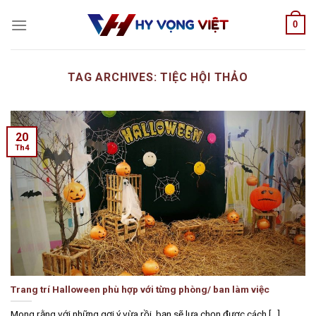
Skip
0
to
content
TAG ARCHIVES:
TIỆC HỘI THẢO
20
Th4
Trang trí Halloween phù hợp với từng phòng/ ban làm việc
Mong rằng với những gợi ý vừa rồi, bạn sẽ lựa chọn được cách [...]