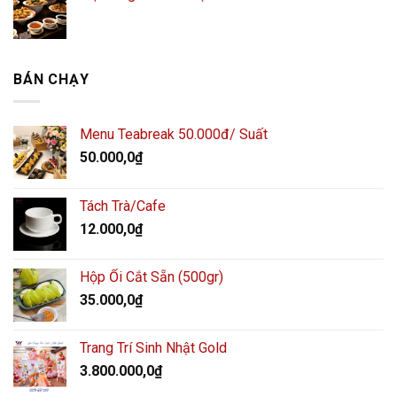
BÁN CHẠY
Menu Teabreak 50.000đ/ Suất
50.000,0
₫
Tách Trà/Cafe
12.000,0
₫
Hộp Ổi Cắt Sẵn (500gr)
35.000,0
₫
Trang Trí Sinh Nhật Gold
3.800.000,0
₫