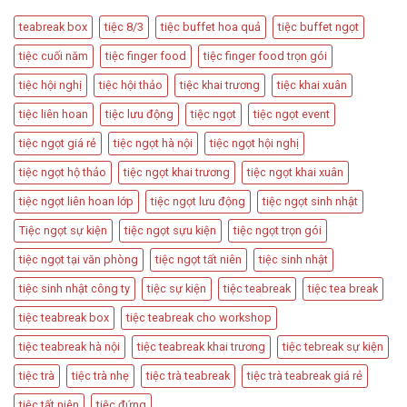
Được
Thiết
Dùng
Kế
teabreak box
tiệc 8/3
tiệc buffet hoa quả
tiệc buffet ngọt
Trong
Bàn
Các
Tiệc
tiệc cuối năm
tiệc finger food
tiệc finger food trọn gói
Sự
Hấp
Kiện
Dẫn
tiệc hội nghị
tiệc hội thảo
tiệc khai trương
tiệc khai xuân
Quan
Trọng
tiệc liên hoan
tiệc lưu động
tiệc ngọt
tiệc ngọt event
tiệc ngọt giá rẻ
tiệc ngọt hà nội
tiệc ngọt hội nghị
tiệc ngọt hộ thảo
tiệc ngọt khai trương
tiệc ngọt khai xuân
tiệc ngọt liên hoan lớp
tiệc ngọt lưu động
tiệc ngọt sinh nhật
Tiệc ngọt sự kiện
tiệc ngọt sựu kiện
tiệc ngọt trọn gói
tiệc ngọt tại văn phòng
tiệc ngọt tất niên
tiệc sinh nhật
tiệc sinh nhật công ty
tiệc sự kiện
tiệc teabreak
tiệc tea break
tiệc teabreak box
tiệc teabreak cho workshop
tiệc teabreak hà nội
tiệc teabreak khai trương
tiệc tebreak sự kiện
tiệc trà
tiệc trà nhẹ
tiệc trà teabreak
tiệc trà teabreak giá rẻ
tiệc tất niên
tiệc đứng