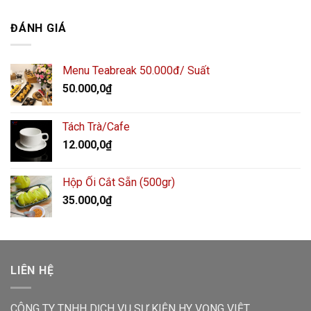
ĐÁNH GIÁ
Menu Teabreak 50.000đ/ Suất
50.000,0
₫
Tách Trà/Cafe
12.000,0
₫
Hộp Ổi Cắt Sẵn (500gr)
35.000,0
₫
LIÊN HỆ
CÔNG TY TNHH DỊCH VỤ SỰ KIỆN HY VỌNG VIỆT