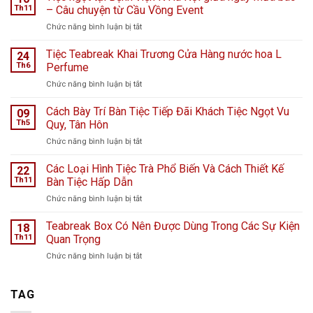
Th11
– Câu chuyện từ Cầu Vồng Event
ở
Chức năng bình luận bị tắt
Tiệc
ngọt
Tiệc Teabreak Khai Trương Cửa Hàng nước hoa L
24
tại
Th6
Perfume
Bệnh
ở
Chức năng bình luận bị tắt
viện
Tiệc
K
Teabreak
Cách Bày Trí Bàn Tiệc Tiếp Đãi Khách Tiệc Ngọt Vu
Hà
09
Khai
Nội
Th5
Quy, Tân Hôn
Trương
giữa
ở
Chức năng bình luận bị tắt
Cửa
ngày
Cách
Hàng
mưa
Bày
Các Loại Hình Tiệc Trà Phổ Biến Và Cách Thiết Kế
nước
22
bão
Trí
hoa
Th11
Bàn Tiệc Hấp Dẫn
–
Bàn
L
Câu
ở
Chức năng bình luận bị tắt
Tiệc
Perfume
chuyện
Các
Tiếp
từ
Loại
Teabreak Box Có Nên Được Dùng Trong Các Sự Kiện
Đãi
18
Cầu
Hình
Khách
Th11
Quan Trọng
Vồng
Tiệc
Tiệc
Event
ở
Chức năng bình luận bị tắt
Trà
Ngọt
Teabreak
Phổ
Vu
Box
Biến
Quy,
Có
TAG
Và
Tân
Nên
Cách
Hôn