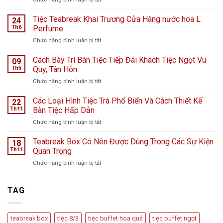
Tiệc
ngọt
Tiệc Teabreak Khai Trương Cửa Hàng nước hoa L
24
tại
Th6
Perfume
Bệnh
ở
Chức năng bình luận bị tắt
viện
Tiệc
K
Teabreak
Cách Bày Trí Bàn Tiệc Tiếp Đãi Khách Tiệc Ngọt Vu
Hà
09
Khai
Nội
Th5
Quy, Tân Hôn
Trương
giữa
ở
Chức năng bình luận bị tắt
Cửa
ngày
Cách
Hàng
mưa
Bày
Các Loại Hình Tiệc Trà Phổ Biến Và Cách Thiết Kế
nước
22
bão
Trí
hoa
Th11
Bàn Tiệc Hấp Dẫn
–
Bàn
L
Câu
ở
Chức năng bình luận bị tắt
Tiệc
Perfume
chuyện
Các
Tiếp
từ
Loại
Teabreak Box Có Nên Được Dùng Trong Các Sự Kiện
Đãi
18
Cầu
Hình
Khách
Th11
Quan Trọng
Vồng
Tiệc
Tiệc
Event
ở
Chức năng bình luận bị tắt
Trà
Ngọt
Teabreak
Phổ
Vu
Box
Biến
Quy,
Có
TAG
Và
Tân
Nên
Cách
Hôn
Được
Thiết
Dùng
Kế
teabreak box
tiệc 8/3
tiệc buffet hoa quả
tiệc buffet ngọt
Trong