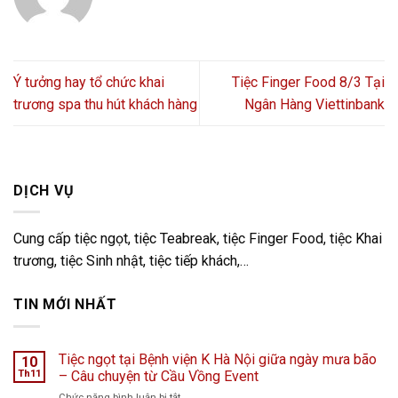
Ý tưởng hay tổ chức khai
Tiệc Finger Food 8/3 Tại
trương spa thu hút khách hàng
Ngân Hàng Viettinbank
DỊCH VỤ
Cung cấp tiệc ngọt, tiệc Teabreak, tiệc Finger Food, tiệc Khai
trương, tiệc Sinh nhật, tiệc tiếp khách,…
TIN MỚI NHẤT
Tiệc ngọt tại Bệnh viện K Hà Nội giữa ngày mưa bão
10
Th11
– Câu chuyện từ Cầu Vồng Event
ở
Chức năng bình luận bị tắt