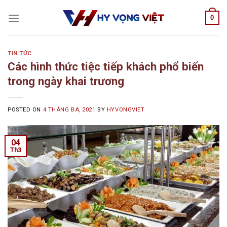
Skip
0
to
content
TIN TỨC
Các hình thức tiệc tiếp khách phổ biến
trong ngày khai trương
POSTED ON
4 THÁNG BA, 2021
BY
HYVONGVIET
04
Th3