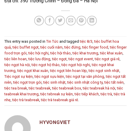
Địa chỉ: 390 Trường Chinh – Đống Đa – Hà Nội
This entry was posted in
Tin Tức
and tagged
tiệc 8/3
,
tiệc buffet hoa
quả
,
tiệc buffet ngọt
,
tiệc cuối năm
,
tiệc đứng
,
tiệc finger food
,
tiệc finger
food trọn gói
,
tiệc hội nghị
,
tiệc hội thảo
,
tiệc khai trương
,
tiệc khai xuân
,
tiệc liên hoan
,
tiệc lưu động
,
tiệc ngọt
,
tiệc ngọt event
,
tiệc ngọt giá rẻ
,
tiệc ngọt hà nội
,
tiệc ngọt hộ thảo
,
tiệc ngọt hội nghị
,
tiệc ngọt khai
trương
,
tiệc ngọt khai xuân
,
tiệc ngọt liên hoan lớp
,
tiệc ngọt sinh nhật
,
Tiệc ngọt sự kiện
,
tiệc ngọt sựu kiện
,
tiệc ngọt tại văn phòng
,
tiệc ngọt tất
niên
,
tiệc ngọt trọn gói
,
tiệc sinh nhật
,
tiệc sinh nhật công ty
,
tiệc tất niên
,
tiệc tea break
,
tiệc teabreak
,
tiệc teabreak box
,
tiệc teabreak hà nội
,
tiệc
teabreak khai trương
,
tiệc tebreak sự kiện
,
tiệc tiếp khách
,
tiệc trà
,
tiệc trà
nhẹ
,
tiệc trà teabreak
,
tiệc trà teabreak giá rẻ
.
HYVONGVIET