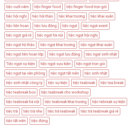
Bàn
Các
Tiệc
tiệc cuối năm
tiệc finger food
tiệc finger food trọn gói
Sự
Hấp
Kiện
Dẫn
tiệc hội nghị
tiệc hội thảo
tiệc khai trương
tiệc khai xuân
Quan
Trọng
tiệc liên hoan
tiệc lưu động
tiệc ngọt
tiệc ngọt event
tiệc ngọt giá rẻ
tiệc ngọt hà nội
tiệc ngọt hội nghị
tiệc ngọt hộ thảo
tiệc ngọt khai trương
tiệc ngọt khai xuân
tiệc ngọt liên hoan lớp
tiệc ngọt lưu động
tiệc ngọt sinh nhật
Tiệc ngọt sự kiện
tiệc ngọt sựu kiện
tiệc ngọt trọn gói
tiệc ngọt tại văn phòng
tiệc ngọt tất niên
tiệc sinh nhật
tiệc sinh nhật công ty
tiệc sự kiện
tiệc teabreak
tiệc tea break
tiệc teabreak box
tiệc teabreak cho workshop
tiệc teabreak hà nội
tiệc teabreak khai trương
tiệc tebreak sự kiện
tiệc trà
tiệc trà nhẹ
tiệc trà teabreak
tiệc trà teabreak giá rẻ
tiệc tất niên
tiệc đứng