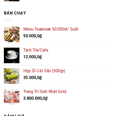
BÁN CHẠY
Menu Teabreak 50.000đ/ Suất
50.000,0
₫
Tách Trà/Cafe
12.000,0
₫
Hộp Ổi Cắt Sẵn (500gr)
35.000,0
₫
Trang Trí Sinh Nhật Gold
3.800.000,0
₫