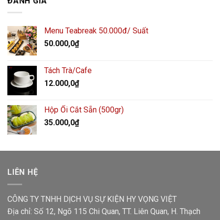
ĐÁNH GIÁ
Menu Teabreak 50.000đ/ Suất
50.000,0
₫
Tách Trà/Cafe
12.000,0
₫
Hộp Ổi Cắt Sẵn (500gr)
35.000,0
₫
LIÊN HỆ
CÔNG TY TNHH DỊCH VỤ SỰ KIỆN HY VỌNG VIỆT
Địa chỉ: Số 12, Ngõ 115 Chi Quan, TT. Liên Quan, H. Thạch