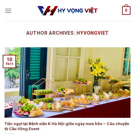
Skip
0
to
content
AUTHOR ARCHIVES:
HYVONGVIET
10
Th11
Tiệc ngọt tại Bệnh viện K Hà Nội giữa ngày mưa bão – Câu chuyện
từ Cầu Vồng Event