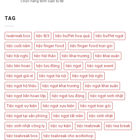
ở
Chức năng bình luận bị tắt
Trà
Ngọt
Teabreak
Phổ
Vu
Box
Biến
Quy,
Có
TAG
Và
Tân
Nên
Cách
Hôn
Được
Thiết
Dùng
Kế
teabreak box
tiệc 8/3
tiệc buffet hoa quả
tiệc buffet ngọt
Trong
Bàn
Các
Tiệc
tiệc cuối năm
tiệc finger food
tiệc finger food trọn gói
Sự
Hấp
Kiện
Dẫn
tiệc hội nghị
tiệc hội thảo
tiệc khai trương
tiệc khai xuân
Quan
Trọng
tiệc liên hoan
tiệc lưu động
tiệc ngọt
tiệc ngọt event
tiệc ngọt giá rẻ
tiệc ngọt hà nội
tiệc ngọt hội nghị
tiệc ngọt hộ thảo
tiệc ngọt khai trương
tiệc ngọt khai xuân
tiệc ngọt liên hoan lớp
tiệc ngọt lưu động
tiệc ngọt sinh nhật
Tiệc ngọt sự kiện
tiệc ngọt sựu kiện
tiệc ngọt trọn gói
tiệc ngọt tại văn phòng
tiệc ngọt tất niên
tiệc sinh nhật
tiệc sinh nhật công ty
tiệc sự kiện
tiệc teabreak
tiệc tea break
tiệc teabreak box
tiệc teabreak cho workshop