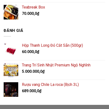
Teabreak Box
70.000,0
₫
ĐÁNH GIÁ
Hộp Thanh Long Đỏ Cắt Sẵn (500gr)
60.000,0
₫
Trang Trí Sinh Nhật Premium Ngộ Nghĩnh
5.000.000,0
₫
Rượu vang Chile La roca (Bịch 3L)
689.000,0
₫