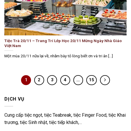
Tiệc Trà 20/11 – Trang Trí Lớp Học 20/11 Mừng Ngày Nhà Giáo
Việt Nam
Một mùa 20/11 nữa lại về, nhằm bày tỏ lòng biết ơn và tri ân [...]
1
2
3
4
…
15
DỊCH VỤ
Cung cấp tiệc ngọt, tiệc Teabreak, tiệc Finger Food, tiệc Khai
trương, tiệc Sinh nhật, tiệc tiếp khách,…