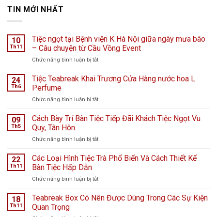
TIN MỚI NHẤT
Tiệc ngọt tại Bệnh viện K Hà Nội giữa ngày mưa bão
10
Th11
– Câu chuyện từ Cầu Vồng Event
ở
Chức năng bình luận bị tắt
Tiệc
ngọt
Tiệc Teabreak Khai Trương Cửa Hàng nước hoa L
24
tại
Th6
Perfume
Bệnh
ở
Chức năng bình luận bị tắt
viện
Tiệc
K
Teabreak
Cách Bày Trí Bàn Tiệc Tiếp Đãi Khách Tiệc Ngọt Vu
Hà
09
Khai
Nội
Th5
Quy, Tân Hôn
Trương
giữa
ở
Chức năng bình luận bị tắt
Cửa
ngày
Cách
Hàng
mưa
Bày
Các Loại Hình Tiệc Trà Phổ Biến Và Cách Thiết Kế
nước
22
bão
Trí
hoa
Th11
Bàn Tiệc Hấp Dẫn
–
Bàn
L
Câu
ở
Chức năng bình luận bị tắt
Tiệc
Perfume
chuyện
Các
Tiếp
từ
Loại
Teabreak Box Có Nên Được Dùng Trong Các Sự Kiện
Đãi
18
Cầu
Hình
Khách
Th11
Quan Trọng
Vồng
Tiệc
Tiệc
Event