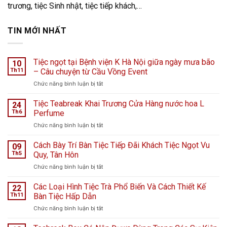
trương, tiệc Sinh nhật, tiệc tiếp khách,…
TIN MỚI NHẤT
Tiệc ngọt tại Bệnh viện K Hà Nội giữa ngày mưa bão
10
Th11
– Câu chuyện từ Cầu Vồng Event
ở
Chức năng bình luận bị tắt
Tiệc
ngọt
Tiệc Teabreak Khai Trương Cửa Hàng nước hoa L
24
tại
Th6
Perfume
Bệnh
ở
Chức năng bình luận bị tắt
viện
Tiệc
K
Teabreak
Cách Bày Trí Bàn Tiệc Tiếp Đãi Khách Tiệc Ngọt Vu
Hà
09
Khai
Nội
Th5
Quy, Tân Hôn
Trương
giữa
ở
Chức năng bình luận bị tắt
Cửa
ngày
Cách
Hàng
mưa
Bày
Các Loại Hình Tiệc Trà Phổ Biến Và Cách Thiết Kế
nước
22
bão
Trí
hoa
Th11
Bàn Tiệc Hấp Dẫn
–
Bàn
L
Câu
ở
Chức năng bình luận bị tắt
Tiệc
Perfume
chuyện
Các
Tiếp
từ
Loại
Đãi