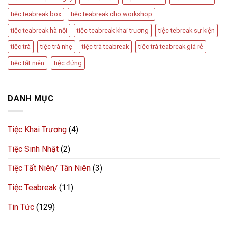
tiệc teabreak box
tiệc teabreak cho workshop
tiệc teabreak hà nội
tiệc teabreak khai trương
tiệc tebreak sự kiện
tiệc trà
tiệc trà nhẹ
tiệc trà teabreak
tiệc trà teabreak giá rẻ
tiệc tất niên
tiệc đứng
DANH MỤC
Tiệc Khai Trương
(4)
Tiệc Sinh Nhật
(2)
Tiệc Tất Niên/ Tân Niên
(3)
Tiệc Teabreak
(11)
Tin Tức
(129)