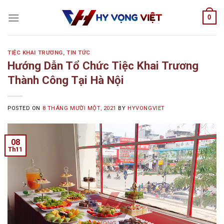
Skip
0
to
content
TIỆC KHAI TRƯƠNG
,
TIN TỨC
Hướng Dẫn Tổ Chức Tiệc Khai Trương
Thành Công Tại Hà Nội
POSTED ON
8 THÁNG MƯỜI MỘT, 2021
BY
HYVONGVIET
08
Th11