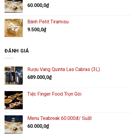
60.000,0
₫
Bánh Petit Tiramisu
9.500,0
₫
ĐÁNH GIÁ
Rượu Vang Quinta Las Cabras (3L)
689.000,0
₫
Tiệc Finger Food Trọn Gói
Menu Teabreak 60.000đ/ Suất
60.000,0
₫