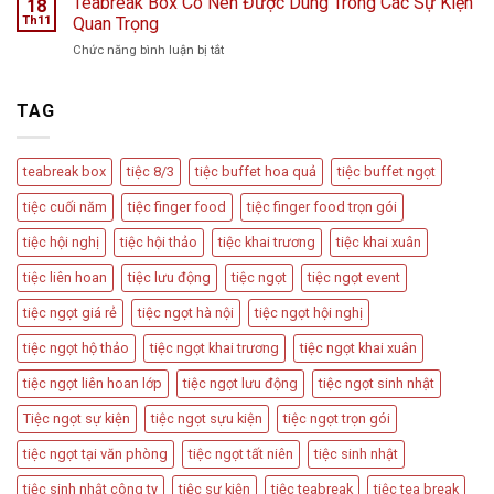
Teabreak Box Có Nên Được Dùng Trong Các Sự Kiện
18
Cầu
Hình
Khách
Th11
Quan Trọng
Vồng
Tiệc
Tiệc
Event
ở
Chức năng bình luận bị tắt
Trà
Ngọt
Teabreak
Phổ
Vu
Box
Biến
Quy,
Có
TAG
Và
Tân
Nên
Cách
Hôn
Được
Thiết
Dùng
Kế
teabreak box
tiệc 8/3
tiệc buffet hoa quả
tiệc buffet ngọt
Trong
Bàn
Các
Tiệc
tiệc cuối năm
tiệc finger food
tiệc finger food trọn gói
Sự
Hấp
Kiện
Dẫn
tiệc hội nghị
tiệc hội thảo
tiệc khai trương
tiệc khai xuân
Quan
Trọng
tiệc liên hoan
tiệc lưu động
tiệc ngọt
tiệc ngọt event
tiệc ngọt giá rẻ
tiệc ngọt hà nội
tiệc ngọt hội nghị
tiệc ngọt hộ thảo
tiệc ngọt khai trương
tiệc ngọt khai xuân
tiệc ngọt liên hoan lớp
tiệc ngọt lưu động
tiệc ngọt sinh nhật
Tiệc ngọt sự kiện
tiệc ngọt sựu kiện
tiệc ngọt trọn gói
tiệc ngọt tại văn phòng
tiệc ngọt tất niên
tiệc sinh nhật
tiệc sinh nhật công ty
tiệc sự kiện
tiệc teabreak
tiệc tea break