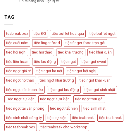
ở
Chức năng bình luận bị tắt
Trà
Ngọt
Teabreak
Phổ
Vu
Box
Biến
Quy,
Có
TAG
Và
Tân
Nên
Cách
Hôn
Được
Thiết
Dùng
Kế
teabreak box
tiệc 8/3
tiệc buffet hoa quả
tiệc buffet ngọt
Trong
Bàn
Các
Tiệc
tiệc cuối năm
tiệc finger food
tiệc finger food trọn gói
Sự
Hấp
Kiện
Dẫn
tiệc hội nghị
tiệc hội thảo
tiệc khai trương
tiệc khai xuân
Quan
Trọng
tiệc liên hoan
tiệc lưu động
tiệc ngọt
tiệc ngọt event
tiệc ngọt giá rẻ
tiệc ngọt hà nội
tiệc ngọt hội nghị
tiệc ngọt hộ thảo
tiệc ngọt khai trương
tiệc ngọt khai xuân
tiệc ngọt liên hoan lớp
tiệc ngọt lưu động
tiệc ngọt sinh nhật
Tiệc ngọt sự kiện
tiệc ngọt sựu kiện
tiệc ngọt trọn gói
tiệc ngọt tại văn phòng
tiệc ngọt tất niên
tiệc sinh nhật
tiệc sinh nhật công ty
tiệc sự kiện
tiệc teabreak
tiệc tea break
tiệc teabreak box
tiệc teabreak cho workshop