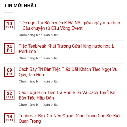
TIN MỚI NHẤT
Tiệc ngọt tại Bệnh viện K Hà Nội giữa ngày mưa bão
10
Th11
– Câu chuyện từ Cầu Vồng Event
ở
Chức năng bình luận bị tắt
Tiệc
ngọt
Tiệc Teabreak Khai Trương Cửa Hàng nước hoa L
24
tại
Th6
Perfume
Bệnh
ở
Chức năng bình luận bị tắt
viện
Tiệc
K
Teabreak
Cách Bày Trí Bàn Tiệc Tiếp Đãi Khách Tiệc Ngọt Vu
Hà
09
Khai
Nội
Th5
Quy, Tân Hôn
Trương
giữa
ở
Chức năng bình luận bị tắt
Cửa
ngày
Cách
Hàng
mưa
Bày
Các Loại Hình Tiệc Trà Phổ Biến Và Cách Thiết Kế
nước
22
bão
Trí
hoa
Th11
Bàn Tiệc Hấp Dẫn
–
Bàn
L
Câu
ở
Chức năng bình luận bị tắt
Tiệc
Perfume
chuyện
Các
Tiếp
từ
Loại
Teabreak Box Có Nên Được Dùng Trong Các Sự Kiện
Đãi
18
Cầu
Hình
Khách
Th11
Quan Trọng
Vồng
Tiệc
Tiệc
Event