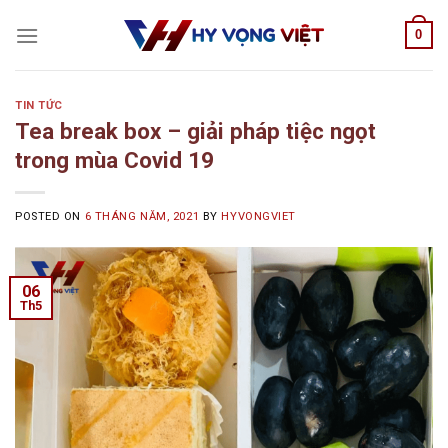
Skip
0
to
content
TIN TỨC
Tea break box – giải pháp tiệc ngọt
trong mùa Covid 19
POSTED ON
6 THÁNG NĂM, 2021
BY
HYVONGVIET
06
Th5