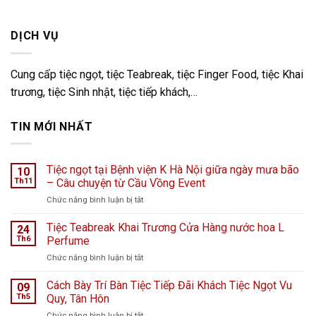
DỊCH VỤ
Cung cấp tiệc ngọt, tiệc Teabreak, tiệc Finger Food, tiệc Khai
trương, tiệc Sinh nhật, tiệc tiếp khách,…
TIN MỚI NHẤT
Tiệc ngọt tại Bệnh viện K Hà Nội giữa ngày mưa bão
10
Th11
– Câu chuyện từ Cầu Vồng Event
ở
Chức năng bình luận bị tắt
Tiệc
ngọt
Tiệc Teabreak Khai Trương Cửa Hàng nước hoa L
24
tại
Th6
Perfume
Bệnh
ở
Chức năng bình luận bị tắt
viện
Tiệc
K
Teabreak
Cách Bày Trí Bàn Tiệc Tiếp Đãi Khách Tiệc Ngọt Vu
Hà
09
Khai
Nội
Th5
Quy, Tân Hôn
Trương
giữa
ở
Chức năng bình luận bị tắt