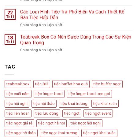
Cửa
ngày
Cách
Hàng
mưa
Bày
Các Loại Hình Tiệc Trà Phổ Biến Và Cách Thiết Kế
nước
22
bão
Trí
hoa
Th11
Bàn Tiệc Hấp Dẫn
–
Bàn
L
Câu
ở
Chức năng bình luận bị tắt
Tiệc
Perfume
chuyện
Các
Tiếp
từ
Loại
Teabreak Box Có Nên Được Dùng Trong Các Sự Kiện
Đãi
18
Cầu
Hình
Khách
Th11
Quan Trọng
Vồng
Tiệc
Tiệc
Event
ở
Chức năng bình luận bị tắt
Trà
Ngọt
Teabreak
Phổ
Vu
Box
Biến
Quy,
Có
TAG
Và
Tân
Nên
Cách
Hôn
Được
Thiết
Dùng
Kế
teabreak box
tiệc 8/3
tiệc buffet hoa quả
tiệc buffet ngọt
Trong
Bàn
Các
Tiệc
tiệc cuối năm
tiệc finger food
tiệc finger food trọn gói
Sự
Hấp
Kiện
Dẫn
tiệc hội nghị
tiệc hội thảo
tiệc khai trương
tiệc khai xuân
Quan
Trọng
tiệc liên hoan
tiệc lưu động
tiệc ngọt
tiệc ngọt event
tiệc ngọt giá rẻ
tiệc ngọt hà nội
tiệc ngọt hội nghị
tiệc ngọt hộ thảo
tiệc ngọt khai trương
tiệc ngọt khai xuân