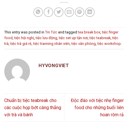
This entry was posted in
Tin Tức
and tagged
tea break box
,
tiệc finger
food
,
tiệc hội nghị
,
tiệc lưu động
,
tiệc set up tận nơi
,
tiệc teabreak
,
tiệc
trà
,
tiệc trà giá rẻ
,
tiệc tranning nhân viên
,
tiệc văn phòng
,
tiệc workshop
.
HYVONGVIET
Chuẩn bị tiệc teabreak cho
Độc đáo với tiệc nhẹ finger
các cuộc họp bớt căng thẳng
food cho những buổi liên
với trà và bánh
hoan rôm rả