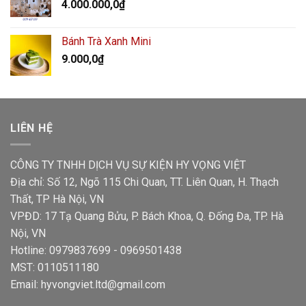
4.000.000,0
₫
Bánh Trà Xanh Mini
9.000,0
₫
LIÊN HỆ
CÔNG TY TNHH DỊCH VỤ SỰ KIỆN HY VỌNG VIỆT
Địa chỉ: Số 12, Ngõ 115 Chi Quan, TT. Liên Quan, H. Thạch
Thất, TP Hà Nội, VN
VPĐD: 17 Tạ Quang Bửu, P. Bách Khoa, Q. Đống Đa, TP. Hà
Nội, VN
Hotline: 0979837699 - 0969501438
MST: 0110511180
Email: hyvongviet.ltd@gmail.com