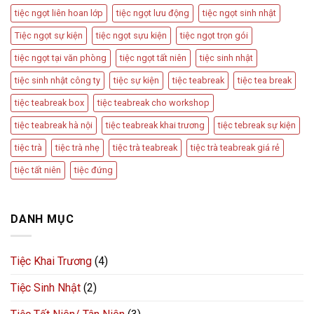
tiệc ngọt liên hoan lớp
tiệc ngọt lưu động
tiệc ngọt sinh nhật
Tiệc ngọt sự kiện
tiệc ngọt sựu kiện
tiệc ngọt trọn gói
tiệc ngọt tại văn phòng
tiệc ngọt tất niên
tiệc sinh nhật
tiệc sinh nhật công ty
tiệc sự kiện
tiệc teabreak
tiệc tea break
tiệc teabreak box
tiệc teabreak cho workshop
tiệc teabreak hà nội
tiệc teabreak khai trương
tiệc tebreak sự kiện
tiệc trà
tiệc trà nhẹ
tiệc trà teabreak
tiệc trà teabreak giá rẻ
tiệc tất niên
tiệc đứng
DANH MỤC
Tiệc Khai Trương
(4)
Tiệc Sinh Nhật
(2)