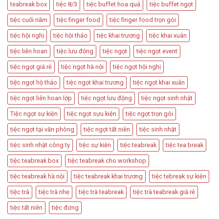
Kế
teabreak box
tiệc 8/3
tiệc buffet hoa quả
tiệc buffet ngọt
Trong
Bàn
Các
Tiệc
tiệc cuối năm
tiệc finger food
tiệc finger food trọn gói
Sự
Hấp
Kiện
Dẫn
tiệc hội nghị
tiệc hội thảo
tiệc khai trương
tiệc khai xuân
Quan
Trọng
tiệc liên hoan
tiệc lưu động
tiệc ngọt
tiệc ngọt event
tiệc ngọt giá rẻ
tiệc ngọt hà nội
tiệc ngọt hội nghị
tiệc ngọt hộ thảo
tiệc ngọt khai trương
tiệc ngọt khai xuân
tiệc ngọt liên hoan lớp
tiệc ngọt lưu động
tiệc ngọt sinh nhật
Tiệc ngọt sự kiện
tiệc ngọt sựu kiện
tiệc ngọt trọn gói
tiệc ngọt tại văn phòng
tiệc ngọt tất niên
tiệc sinh nhật
tiệc sinh nhật công ty
tiệc sự kiện
tiệc teabreak
tiệc tea break
tiệc teabreak box
tiệc teabreak cho workshop
tiệc teabreak hà nội
tiệc teabreak khai trương
tiệc tebreak sự kiện
tiệc trà
tiệc trà nhẹ
tiệc trà teabreak
tiệc trà teabreak giá rẻ
tiệc tất niên
tiệc đứng