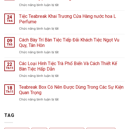
ở
Chức năng bình luận bị tắt
Tiệc
ngọt
Tiệc Teabreak Khai Trương Cửa Hàng nước hoa L
24
tại
Th6
Perfume
Bệnh
ở
Chức năng bình luận bị tắt
viện
Tiệc
K
Teabreak
Cách Bày Trí Bàn Tiệc Tiếp Đãi Khách Tiệc Ngọt Vu
Hà
09
Khai
Nội
Th5
Quy, Tân Hôn
Trương
giữa
ở
Chức năng bình luận bị tắt
Cửa
ngày
Cách
Hàng
mưa
Bày
Các Loại Hình Tiệc Trà Phổ Biến Và Cách Thiết Kế
nước
22
bão
Trí
hoa
Th11
Bàn Tiệc Hấp Dẫn
–
Bàn
L
Câu
ở
Chức năng bình luận bị tắt
Tiệc
Perfume
chuyện
Các
Tiếp
từ
Loại
Teabreak Box Có Nên Được Dùng Trong Các Sự Kiện
Đãi
18
Cầu
Hình
Khách
Th11
Quan Trọng
Vồng
Tiệc
Tiệc
Event
ở
Chức năng bình luận bị tắt
Trà
Ngọt
Teabreak
Phổ
Vu
Box
Biến
Quy,
Có
TAG
Và
Tân
Nên
Cách
Hôn
Được
Thiết
Dùng