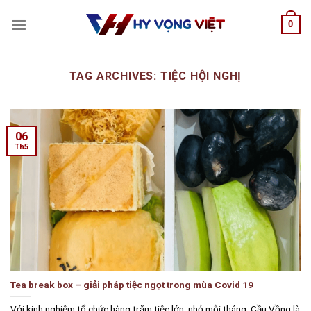
Skip
0
to
content
TAG ARCHIVES:
TIỆC HỘI NGHỊ
06
Th5
Tea break box – giải pháp tiệc ngọt trong mùa Covid 19
Với kinh nghiệm tổ chức hàng trăm tiệc lớn, nhỏ mỗi tháng, Cầu Vồng là