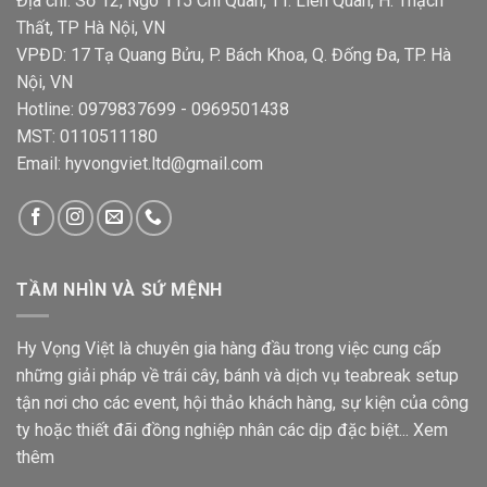
Địa chỉ: Số 12, Ngõ 115 Chi Quan, TT. Liên Quan, H. Thạch
Thất, TP Hà Nội, VN
VPĐD: 17 Tạ Quang Bửu, P. Bách Khoa, Q. Đống Đa, TP. Hà
Nội, VN
Hotline: 0979837699 - 0969501438
MST: 0110511180
Email: hyvongviet.ltd@gmail.com
TẦM NHÌN VÀ SỨ MỆNH
Hy Vọng Việt là chuyên gia hàng đầu trong việc cung cấp
những giải pháp về trái cây, bánh và dịch vụ teabreak setup
tận nơi cho các event, hội thảo khách hàng, sự kiện của công
ty hoặc thiết đãi đồng nghiệp nhân các dịp đặc biệt...
Xem
thêm