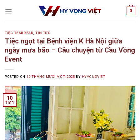
Skip
0
to
content
TIỆC TEABREAK
,
TIN TỨC
Tiệc ngọt tại Bệnh viện K Hà Nội giữa
ngày mưa bão – Câu chuyện từ Cầu Vồng
Event
POSTED ON
10 THÁNG MƯỜI MỘT, 2025
BY
HYVONGVIET
10
Th11