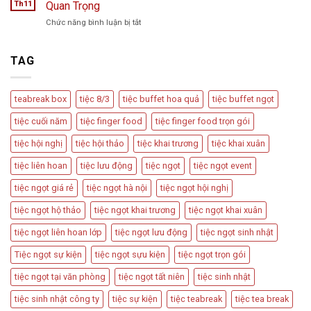
Hình
Khách
Th11
Quan Trọng
Vồng
Tiệc
Tiệc
Event
ở
Chức năng bình luận bị tắt
Trà
Ngọt
Teabreak
Phổ
Vu
Box
Biến
Quy,
Có
TAG
Và
Tân
Nên
Cách
Hôn
Được
Thiết
Dùng
Kế
teabreak box
tiệc 8/3
tiệc buffet hoa quả
tiệc buffet ngọt
Trong
Bàn
Các
Tiệc
tiệc cuối năm
tiệc finger food
tiệc finger food trọn gói
Sự
Hấp
Kiện
Dẫn
tiệc hội nghị
tiệc hội thảo
tiệc khai trương
tiệc khai xuân
Quan
Trọng
tiệc liên hoan
tiệc lưu động
tiệc ngọt
tiệc ngọt event
tiệc ngọt giá rẻ
tiệc ngọt hà nội
tiệc ngọt hội nghị
tiệc ngọt hộ thảo
tiệc ngọt khai trương
tiệc ngọt khai xuân
tiệc ngọt liên hoan lớp
tiệc ngọt lưu động
tiệc ngọt sinh nhật
Tiệc ngọt sự kiện
tiệc ngọt sựu kiện
tiệc ngọt trọn gói
tiệc ngọt tại văn phòng
tiệc ngọt tất niên
tiệc sinh nhật
tiệc sinh nhật công ty
tiệc sự kiện
tiệc teabreak
tiệc tea break