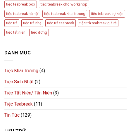
tiệc teabreak box
tiệc teabreak cho workshop
tiệc teabreak hà nội
tiệc teabreak khai trương
tiệc tebreak sự kiện
tiệc trà
tiệc trà nhẹ
tiệc trà teabreak
tiệc trà teabreak giá rẻ
tiệc tất niên
tiệc đứng
DANH MỤC
Tiệc Khai Trương
(4)
Tiệc Sinh Nhật
(2)
Tiệc Tất Niên/ Tân Niên
(3)
Tiệc Teabreak
(11)
Tin Tức
(129)