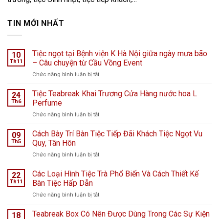
TIN MỚI NHẤT
Tiệc ngọt tại Bệnh viện K Hà Nội giữa ngày mưa bão
10
Th11
– Câu chuyện từ Cầu Vồng Event
ở
Chức năng bình luận bị tắt
Tiệc
ngọt
Tiệc Teabreak Khai Trương Cửa Hàng nước hoa L
24
tại
Th6
Perfume
Bệnh
ở
Chức năng bình luận bị tắt
viện
Tiệc
K
Teabreak
Cách Bày Trí Bàn Tiệc Tiếp Đãi Khách Tiệc Ngọt Vu
Hà
09
Khai
Nội
Th5
Quy, Tân Hôn
Trương
giữa
ở
Chức năng bình luận bị tắt
Cửa
ngày
Cách
Hàng
mưa
Bày
Các Loại Hình Tiệc Trà Phổ Biến Và Cách Thiết Kế
nước
22
bão
Trí
hoa
Th11
Bàn Tiệc Hấp Dẫn
–
Bàn
L
Câu
ở
Chức năng bình luận bị tắt
Tiệc
Perfume
chuyện
Các
Tiếp
từ
Loại
Teabreak Box Có Nên Được Dùng Trong Các Sự Kiện
Đãi
18
Cầu