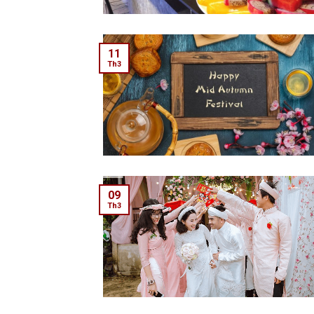
11
Th3
09
Th3