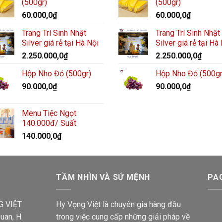
(500gr)
(500gr)
60.000,0
₫
60.000,0
₫
Trang Trí Sinh Nhật
Trang Trí Sinh Nhật
Silver giá rẻ tại Hà Nội
Silver giá rẻ tại Hà
2.250.000,0
₫
2.250.000,0
₫
Hộp Nho Đỏ (500gr)
Hộp Nho Đỏ (500gr
90.000,0
₫
90.000,0
₫
Menu Tiệc Ngọt
140.000đ/ Suất
140.000,0
₫
TẦM NHÌN VÀ SỨ MỆNH
PA
G VIỆT
Hy Vọng Việt là chuyên gia hàng đầu
uan, H.
trong việc cung cấp những giải pháp về