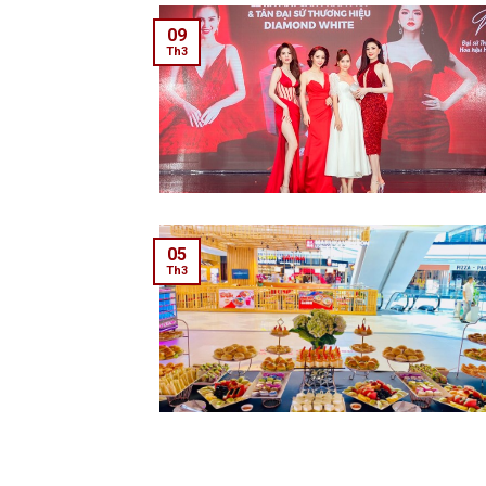
09
Th3
05
Th3