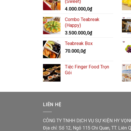
(Sweet)
4.000.000,0
₫
Combo Teabreak
(Happy)
3.500.000,0
₫
Teabreak Box
70.000,0
₫
Tiệc Finger Food Trọn
Gói
LIÊN HỆ
CÔNG TY TNHH DỊCH VỤ SỰ KIỆN HY VỌN
Địa chỉ: Số 12, Ngõ 115 Chi Quan, TT. Liên Q