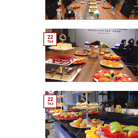
22
Th3
22
Th3