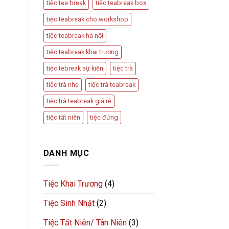
tiệc tea break
tiệc teabreak box
tiệc teabreak cho workshop
tiệc teabreak hà nội
tiệc teabreak khai trương
tiệc tebreak sự kiện
tiệc trà
tiệc trà nhẹ
tiệc trà teabreak
tiệc trà teabreak giá rẻ
tiệc tất niên
tiệc đứng
DANH MỤC
Tiệc Khai Trương
(4)
Tiệc Sinh Nhật
(2)
Tiệc Tất Niên/ Tân Niên
(3)