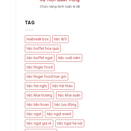
Trà
Vu
ở
Chức năng bình luận bị tắt
Phổ
Quy,
Teabreak
Biến
Tân
Box
Và
Hôn
Có
Cách
TAG
Nên
Thiết
Được
Kế
Dùng
Bàn
teabreak box
tiệc 8/3
Trong
Tiệc
Các
Hấp
tiệc buffet hoa quả
Sự
Dẫn
Kiện
tiệc buffet ngọt
tiệc cuối năm
Quan
Trọng
tiệc finger food
tiệc finger food trọn gói
tiệc hội nghị
tiệc hội thảo
tiệc khai trương
tiệc khai xuân
tiệc liên hoan
tiệc lưu động
tiệc ngọt
tiệc ngọt event
tiệc ngọt giá rẻ
tiệc ngọt hà nội