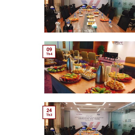
09
Th4
24
Th3