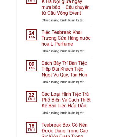
Th11
K Hà Nội giữa ngày
mưa bão – Câu chuyện
từ Cầu Vồng Event
ở
Chức năng bình luận bị tắt
Tiệc
ngọt
Tiệc Teabreak Khai
24
tại
Th6
Trương Cửa Hàng nước
Bệnh
hoa L Perfume
viện
ở
Chức năng bình luận bị tắt
K
Tiệc
Hà
Teabreak
Nội
Cách Bày Trí Bàn Tiệc
09
Khai
giữa
Th5
Tiếp Đãi Khách Tiệc
Trương
ngày
Ngọt Vu Quy, Tân Hôn
Cửa
mưa
ở
Chức năng bình luận bị tắt
Hàng
bão
Cách
nước
–
Bày
hoa
Câu
Các Loại Hình Tiệc Trà
22
Trí
L
chuyện
Th11
Phổ Biến Và Cách Thiết
Bàn
Perfume
từ
Kế Bàn Tiệc Hấp Dẫn
Tiệc
Cầu
ở
Chức năng bình luận bị tắt
Tiếp
Vồng
Các
Đãi
Event
Loại
Khách
Teabreak Box Có Nên
18
Hình
Tiệc
Th11
Được Dùng Trong Các
Tiệc
Ngọt
Sự Kiện Quan Trọng