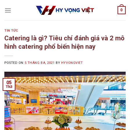
Skip
0
to
content
TIN TỨC
Catering là gì? Tiêu chí đánh giá và 2 mô
hình catering phổ biến hiện nay
POSTED ON
5 THÁNG BA, 2021
BY
HYVONGVIET
05
Th3