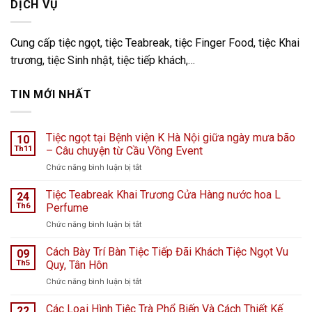
DỊCH VỤ
Cung cấp tiệc ngọt, tiệc Teabreak, tiệc Finger Food, tiệc Khai
trương, tiệc Sinh nhật, tiệc tiếp khách,…
TIN MỚI NHẤT
Tiệc ngọt tại Bệnh viện K Hà Nội giữa ngày mưa bão
10
Th11
– Câu chuyện từ Cầu Vồng Event
ở
Chức năng bình luận bị tắt
Tiệc
ngọt
Tiệc Teabreak Khai Trương Cửa Hàng nước hoa L
24
tại
Th6
Perfume
Bệnh
ở
Chức năng bình luận bị tắt
viện
Tiệc
K
Teabreak
Cách Bày Trí Bàn Tiệc Tiếp Đãi Khách Tiệc Ngọt Vu
Hà
09
Khai
Nội
Th5
Quy, Tân Hôn
Trương
giữa
ở
Chức năng bình luận bị tắt
Cửa
ngày
Cách
Hàng
mưa
Bày
Các Loại Hình Tiệc Trà Phổ Biến Và Cách Thiết Kế
nước
22
bão