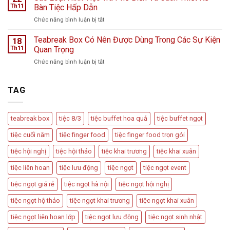
Trí
hoa
Th11
Bàn Tiệc Hấp Dẫn
–
Bàn
L
Câu
ở
Chức năng bình luận bị tắt
Tiệc
Perfume
chuyện
Các
Tiếp
từ
Loại
Teabreak Box Có Nên Được Dùng Trong Các Sự Kiện
Đãi
18
Cầu
Hình
Khách
Th11
Quan Trọng
Vồng
Tiệc
Tiệc
Event
ở
Chức năng bình luận bị tắt
Trà
Ngọt
Teabreak
Phổ
Vu
Box
Biến
Quy,
Có
TAG
Và
Tân
Nên
Cách
Hôn
Được
Thiết
Dùng
Kế
teabreak box
tiệc 8/3
tiệc buffet hoa quả
tiệc buffet ngọt
Trong
Bàn
Các
Tiệc
tiệc cuối năm
tiệc finger food
tiệc finger food trọn gói
Sự
Hấp
Kiện
Dẫn
tiệc hội nghị
tiệc hội thảo
tiệc khai trương
tiệc khai xuân
Quan
Trọng
tiệc liên hoan
tiệc lưu động
tiệc ngọt
tiệc ngọt event
tiệc ngọt giá rẻ
tiệc ngọt hà nội
tiệc ngọt hội nghị
tiệc ngọt hộ thảo
tiệc ngọt khai trương
tiệc ngọt khai xuân
tiệc ngọt liên hoan lớp
tiệc ngọt lưu động
tiệc ngọt sinh nhật