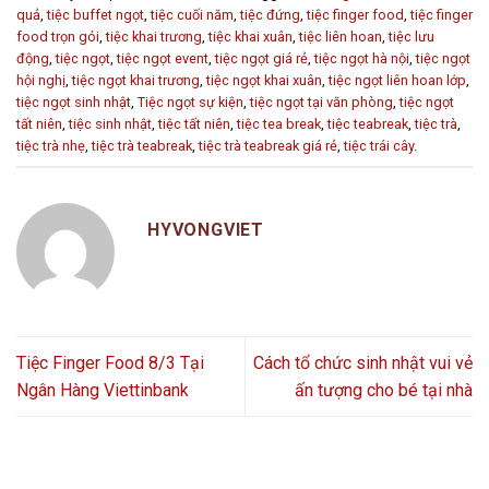
quả
,
tiệc buffet ngọt
,
tiệc cuối năm
,
tiệc đứng
,
tiệc finger food
,
tiệc finger
food trọn gói
,
tiệc khai trương
,
tiệc khai xuân
,
tiệc liên hoan
,
tiệc lưu
động
,
tiệc ngọt
,
tiệc ngọt event
,
tiệc ngọt giá rẻ
,
tiệc ngọt hà nội
,
tiệc ngọt
hội nghị
,
tiệc ngọt khai trương
,
tiệc ngọt khai xuân
,
tiệc ngọt liên hoan lớp
,
tiệc ngọt sinh nhật
,
Tiệc ngọt sự kiện
,
tiệc ngọt tại văn phòng
,
tiệc ngọt
tất niên
,
tiệc sinh nhật
,
tiệc tất niên
,
tiệc tea break
,
tiệc teabreak
,
tiệc trà
,
tiệc trà nhẹ
,
tiệc trà teabreak
,
tiệc trà teabreak giá rẻ
,
tiệc trái cây
.
HYVONGVIET
Tiệc Finger Food 8/3 Tại
Cách tổ chức sinh nhật vui vẻ
Ngân Hàng Viettinbank
ấn tượng cho bé tại nhà