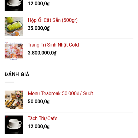
12.000,0
₫
Hộp Ổi Cắt Sẵn (500gr)
35.000,0
₫
Trang Trí Sinh Nhật Gold
3.800.000,0
₫
ĐÁNH GIÁ
Menu Teabreak 50.000đ/ Suất
50.000,0
₫
Tách Trà/Cafe
12.000,0
₫