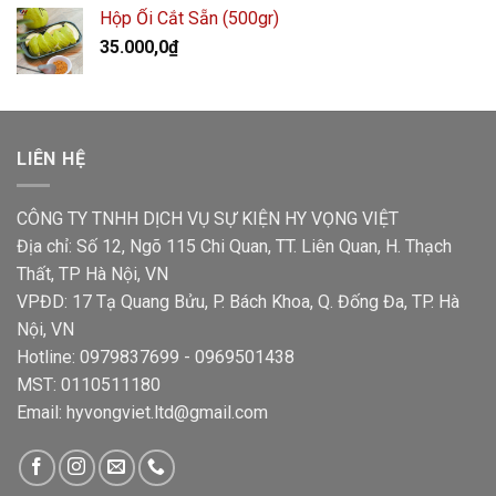
Hộp Ổi Cắt Sẵn (500gr)
35.000,0
₫
LIÊN HỆ
CÔNG TY TNHH DỊCH VỤ SỰ KIỆN HY VỌNG VIỆT
Địa chỉ: Số 12, Ngõ 115 Chi Quan, TT. Liên Quan, H. Thạch
Thất, TP Hà Nội, VN
VPĐD: 17 Tạ Quang Bửu, P. Bách Khoa, Q. Đống Đa, TP. Hà
Nội, VN
Hotline: 0979837699 - 0969501438
MST: 0110511180
Email: hyvongviet.ltd@gmail.com