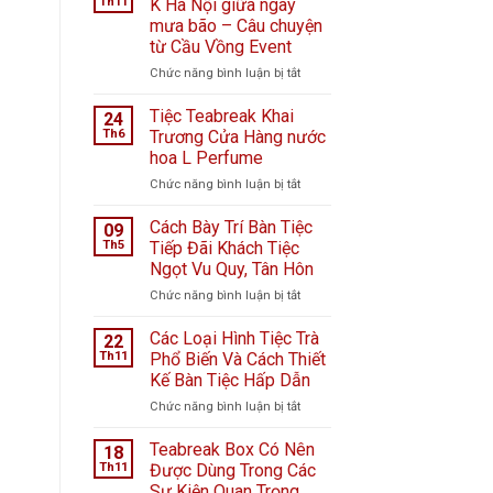
Th11
K Hà Nội giữa ngày
mưa bão – Câu chuyện
từ Cầu Vồng Event
ở
Chức năng bình luận bị tắt
Tiệc
ngọt
Tiệc Teabreak Khai
24
tại
Th6
Trương Cửa Hàng nước
Bệnh
hoa L Perfume
viện
ở
Chức năng bình luận bị tắt
K
Tiệc
Hà
Teabreak
Nội
Cách Bày Trí Bàn Tiệc
09
Khai
giữa
Th5
Tiếp Đãi Khách Tiệc
Trương
ngày
Ngọt Vu Quy, Tân Hôn
Cửa
mưa
ở
Chức năng bình luận bị tắt
Hàng
bão
Cách
nước
–
Bày
hoa
Câu
Các Loại Hình Tiệc Trà
22
Trí
L
chuyện
Th11
Phổ Biến Và Cách Thiết
Bàn
Perfume
từ
Kế Bàn Tiệc Hấp Dẫn
Tiệc
Cầu
ở
Chức năng bình luận bị tắt
Tiếp
Vồng
Các
Đãi
Event
Loại
Khách
Teabreak Box Có Nên
18
Hình
Tiệc
Th11
Được Dùng Trong Các
Tiệc
Ngọt
Sự Kiện Quan Trọng