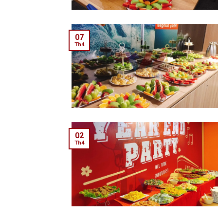
07
Th4
02
Th4