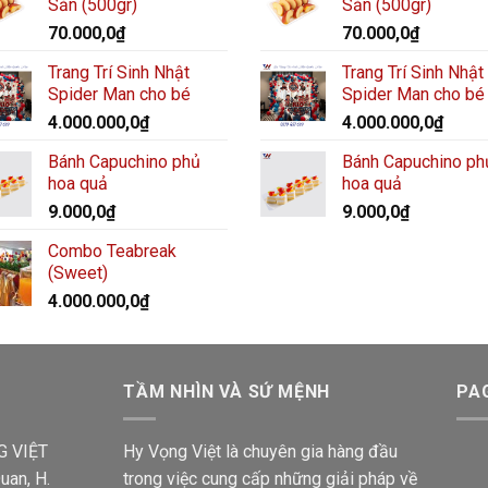
Sẵn (500gr)
Sẵn (500gr)
70.000,0
₫
70.000,0
₫
Trang Trí Sinh Nhật
Trang Trí Sinh Nhật
Spider Man cho bé
Spider Man cho bé
4.000.000,0
₫
4.000.000,0
₫
Bánh Capuchino phủ
Bánh Capuchino ph
hoa quả
hoa quả
9.000,0
₫
9.000,0
₫
Combo Teabreak
(Sweet)
4.000.000,0
₫
TẦM NHÌN VÀ SỨ MỆNH
PA
G VIỆT
Hy Vọng Việt là chuyên gia hàng đầu
uan, H.
trong việc cung cấp những giải pháp về