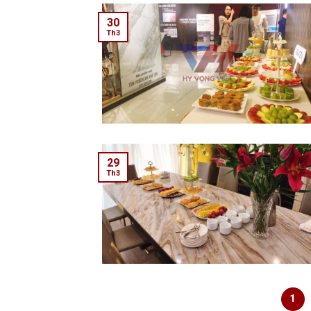
30
Th3
29
Th3
1