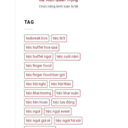
Trà
Vu
ở
Chức năng bình luận bị tắt
Phổ
Quy,
Teabreak
Biến
Tân
Box
Và
Hôn
Có
Cách
TAG
Nên
Thiết
Được
Kế
Dùng
Bàn
teabreak box
tiệc 8/3
Trong
Tiệc
Các
Hấp
tiệc buffet hoa quả
Sự
Dẫn
Kiện
tiệc buffet ngọt
tiệc cuối năm
Quan
Trọng
tiệc finger food
tiệc finger food trọn gói
tiệc hội nghị
tiệc hội thảo
tiệc khai trương
tiệc khai xuân
tiệc liên hoan
tiệc lưu động
tiệc ngọt
tiệc ngọt event
tiệc ngọt giá rẻ
tiệc ngọt hà nội