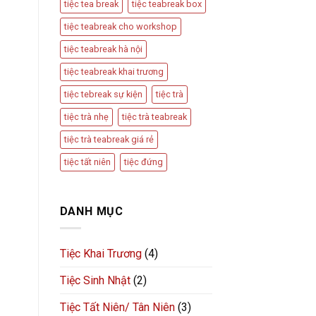
tiệc tea break
tiệc teabreak box
tiệc teabreak cho workshop
tiệc teabreak hà nội
tiệc teabreak khai trương
tiệc tebreak sự kiện
tiệc trà
tiệc trà nhẹ
tiệc trà teabreak
tiệc trà teabreak giá rẻ
tiệc tất niên
tiệc đứng
DANH MỤC
Tiệc Khai Trương
(4)
Tiệc Sinh Nhật
(2)
Tiệc Tất Niên/ Tân Niên
(3)