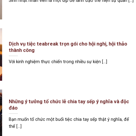
Sinh nhật nhân viên là một dịp để lãnh đạo thể hiện sự quan [...]
Dịch vụ tiệc teabreak trọn gói cho hội nghị, hội thảo
thành công
Với kinh nghiệm thực chiến trong nhiều sự kiện [...]
Những ý tưởng tổ chức lễ chia tay sếp ý nghĩa và độc
đáo
Bạn muốn tổ chức một buổi tiệc chia tay sếp thật ý nghĩa, để
thể [...]