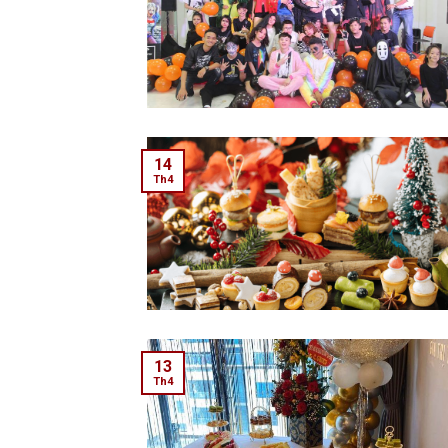
14
Th4
13
Th4