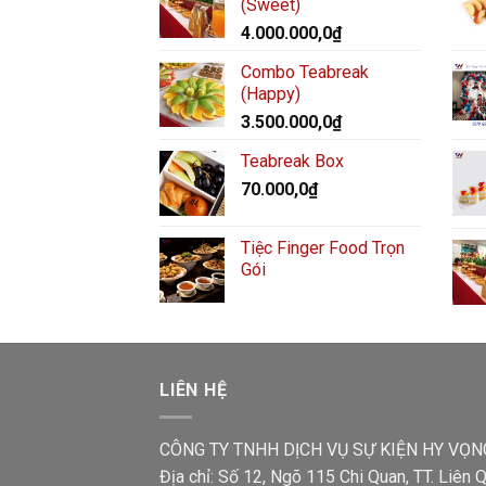
(Sweet)
4.000.000,0
₫
Combo Teabreak
(Happy)
3.500.000,0
₫
Teabreak Box
70.000,0
₫
Tiệc Finger Food Trọn
Gói
LIÊN HỆ
CÔNG TY TNHH DỊCH VỤ SỰ KIỆN HY VỌN
Địa chỉ: Số 12, Ngõ 115 Chi Quan, TT. Liên Q