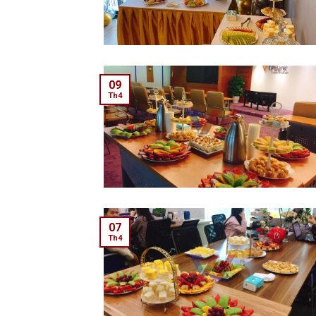
09
Th4
07
Th4