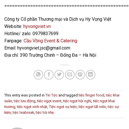
================================================
Công ty Cổ phần Thương mại và Dịch vụ Hy Vọng Việt
Website:
hyvongviet.vn
Hotline/ zalo: 0979837699
Fanpage:
Cầu Vồng Event & Catering
Email: hyvongviet.jsc@gmail.com
Địa chỉ: 390 Trường Chinh – Đống Đa – Hà Nội
This entry was posted in
Tin Tức
and tagged
tiệc finger food
,
tiệc khai
xuân
,
tiệc lưu động
,
tiệc ngọt event
,
tiệc ngọt hội nghị
,
tiệc ngọt khai
trương
,
tiệc ngọt sinh nhật
,
Tiệc ngọt sự kiện
,
tiệc ngọt tất niên
,
tiệc sự
kiện
,
tiệc teabreak
,
tiệc trà nhẹ
.