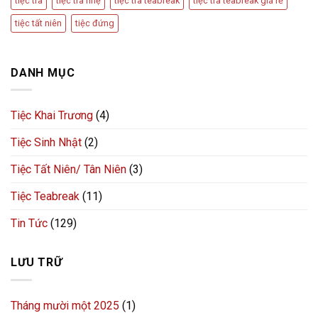
tiệc trà
tiệc trà nhẹ
tiệc trà teabreak
tiệc trà teabreak giá rẻ
tiệc tất niên
tiệc đứng
DANH MỤC
Tiệc Khai Trương
(4)
Tiệc Sinh Nhật
(2)
Tiệc Tất Niên/ Tân Niên
(3)
Tiệc Teabreak
(11)
Tin Tức
(129)
LƯU TRỮ
Tháng mười một 2025
(1)