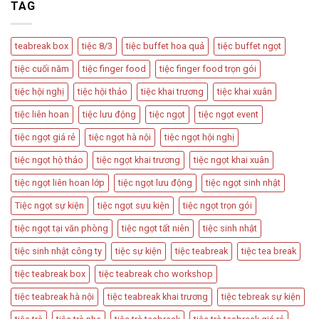
Có
TAG
Và
Tân
Nên
Cách
Hôn
Được
Thiết
Dùng
Kế
teabreak box
tiệc 8/3
tiệc buffet hoa quả
tiệc buffet ngọt
Trong
Bàn
Các
Tiệc
tiệc cuối năm
tiệc finger food
tiệc finger food trọn gói
Sự
Hấp
Kiện
Dẫn
tiệc hội nghị
tiệc hội thảo
tiệc khai trương
tiệc khai xuân
Quan
Trọng
tiệc liên hoan
tiệc lưu động
tiệc ngọt
tiệc ngọt event
tiệc ngọt giá rẻ
tiệc ngọt hà nội
tiệc ngọt hội nghị
tiệc ngọt hộ thảo
tiệc ngọt khai trương
tiệc ngọt khai xuân
tiệc ngọt liên hoan lớp
tiệc ngọt lưu động
tiệc ngọt sinh nhật
Tiệc ngọt sự kiện
tiệc ngọt sựu kiện
tiệc ngọt trọn gói
tiệc ngọt tại văn phòng
tiệc ngọt tất niên
tiệc sinh nhật
tiệc sinh nhật công ty
tiệc sự kiện
tiệc teabreak
tiệc tea break
tiệc teabreak box
tiệc teabreak cho workshop
tiệc teabreak hà nội
tiệc teabreak khai trương
tiệc tebreak sự kiện