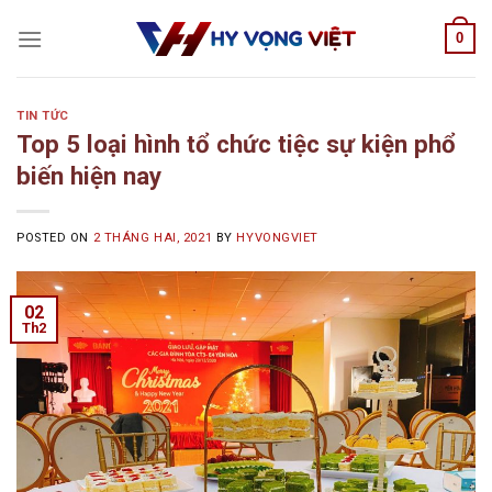
Skip
0
to
content
TIN TỨC
Top 5 loại hình tổ chức tiệc sự kiện phổ
biến hiện nay
POSTED ON
2 THÁNG HAI, 2021
BY
HYVONGVIET
02
Th2