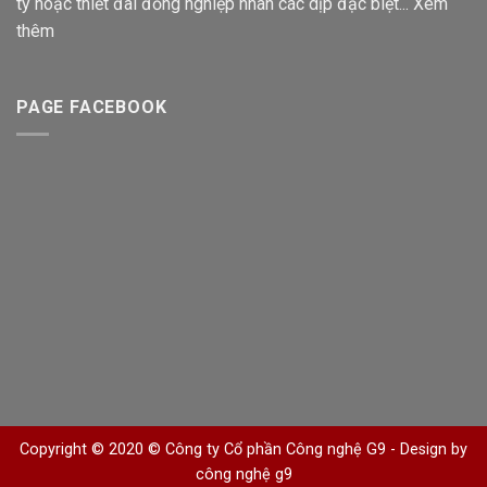
ty hoặc thiết đãi đồng nghiệp nhân các dịp đặc biệt...
Xem
thêm
PAGE FACEBOOK
Copyright © 2020 © Công ty Cổ phần Công nghệ G9 -
Design by
công nghệ g9