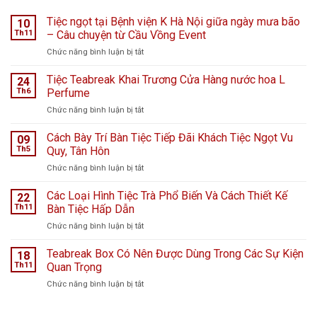
Tiệc ngọt tại Bệnh viện K Hà Nội giữa ngày mưa bão
10
Th11
– Câu chuyện từ Cầu Vồng Event
ở
Chức năng bình luận bị tắt
Tiệc
ngọt
Tiệc Teabreak Khai Trương Cửa Hàng nước hoa L
24
tại
Th6
Perfume
Bệnh
ở
Chức năng bình luận bị tắt
viện
Tiệc
K
Teabreak
Cách Bày Trí Bàn Tiệc Tiếp Đãi Khách Tiệc Ngọt Vu
Hà
09
Khai
Nội
Th5
Quy, Tân Hôn
Trương
giữa
ở
Chức năng bình luận bị tắt
Cửa
ngày
Cách
Hàng
mưa
Bày
Các Loại Hình Tiệc Trà Phổ Biến Và Cách Thiết Kế
nước
22
bão
Trí
hoa
Th11
Bàn Tiệc Hấp Dẫn
–
Bàn
L
Câu
ở
Chức năng bình luận bị tắt
Tiệc
Perfume
chuyện
Các
Tiếp
từ
Loại
Teabreak Box Có Nên Được Dùng Trong Các Sự Kiện
Đãi
18
Cầu
Hình
Khách
Th11
Quan Trọng
Vồng
Tiệc
Tiệc
Event
ở
Chức năng bình luận bị tắt
Trà
Ngọt
Teabreak
Phổ
Vu
Box
Biến
Quy,