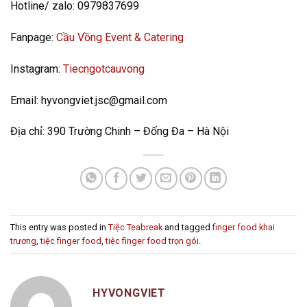
Hotline/ zalo: 0979837699
Fanpage:
Cầu Vồng Event & Catering
Instagram:
Tiecngotcauvong
Email: hyvongviet.jsc@gmail.com
Địa chỉ: 390 Trường Chinh – Đống Đa – Hà Nội
This entry was posted in
Tiệc Teabreak
and tagged
finger food khai
trương
,
tiệc finger food
,
tiệc finger food trọn gói
.
HYVONGVIET