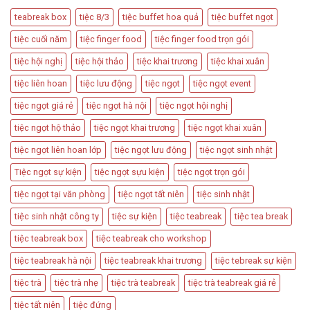
Thiết
Dùng
Kế
teabreak box
tiệc 8/3
tiệc buffet hoa quả
tiệc buffet ngọt
Trong
Bàn
Các
Tiệc
tiệc cuối năm
tiệc finger food
tiệc finger food trọn gói
Sự
Hấp
Kiện
Dẫn
tiệc hội nghị
tiệc hội thảo
tiệc khai trương
tiệc khai xuân
Quan
Trọng
tiệc liên hoan
tiệc lưu động
tiệc ngọt
tiệc ngọt event
tiệc ngọt giá rẻ
tiệc ngọt hà nội
tiệc ngọt hội nghị
tiệc ngọt hộ thảo
tiệc ngọt khai trương
tiệc ngọt khai xuân
tiệc ngọt liên hoan lớp
tiệc ngọt lưu động
tiệc ngọt sinh nhật
Tiệc ngọt sự kiện
tiệc ngọt sựu kiện
tiệc ngọt trọn gói
tiệc ngọt tại văn phòng
tiệc ngọt tất niên
tiệc sinh nhật
tiệc sinh nhật công ty
tiệc sự kiện
tiệc teabreak
tiệc tea break
tiệc teabreak box
tiệc teabreak cho workshop
tiệc teabreak hà nội
tiệc teabreak khai trương
tiệc tebreak sự kiện
tiệc trà
tiệc trà nhẹ
tiệc trà teabreak
tiệc trà teabreak giá rẻ
tiệc tất niên
tiệc đứng