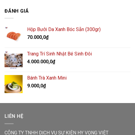
ĐÁNH GIÁ
Hộp Bưởi Da Xanh Bóc Sẵn (300gr)
70.000,0
₫
Trang Trí Sinh Nhật Bé Sinh Đôi
4.000.000,0
₫
Bánh Trà Xanh Mini
9.000,0
₫
LIÊN HỆ
CÔNG TY TNHH DỊCH VỤ SỰ KIỆN HY VỌNG VIỆT