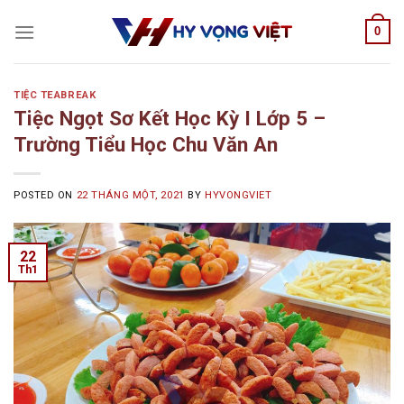
Skip
0
to
content
TIỆC TEABREAK
Tiệc Ngọt Sơ Kết Học Kỳ I Lớp 5 –
Trường Tiểu Học Chu Văn An
POSTED ON
22 THÁNG MỘT, 2021
BY
HYVONGVIET
22
Th1