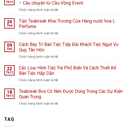
Th11
– Câu chuyện từ Cầu Vồng Event
ở
Chức năng bình luận bị tắt
Tiệc
ngọt
Tiệc Teabreak Khai Trương Cửa Hàng nước hoa L
24
tại
Th6
Perfume
Bệnh
ở
Chức năng bình luận bị tắt
viện
Tiệc
K
Teabreak
Cách Bày Trí Bàn Tiệc Tiếp Đãi Khách Tiệc Ngọt Vu
Hà
09
Khai
Nội
Th5
Quy, Tân Hôn
Trương
giữa
ở
Chức năng bình luận bị tắt
Cửa
ngày
Cách
Hàng
mưa
Bày
Các Loại Hình Tiệc Trà Phổ Biến Và Cách Thiết Kế
nước
22
bão
Trí
hoa
Th11
Bàn Tiệc Hấp Dẫn
–
Bàn
L
Câu
ở
Chức năng bình luận bị tắt
Tiệc
Perfume
chuyện
Các
Tiếp
từ
Loại
Teabreak Box Có Nên Được Dùng Trong Các Sự Kiện
Đãi
18
Cầu
Hình
Khách
Th11
Quan Trọng
Vồng
Tiệc
Tiệc
Event
ở
Chức năng bình luận bị tắt
Trà
Ngọt
Teabreak
Phổ
Vu
Box
Biến
Quy,
Có
TAG
Và
Tân
Nên
Cách
Hôn
Được