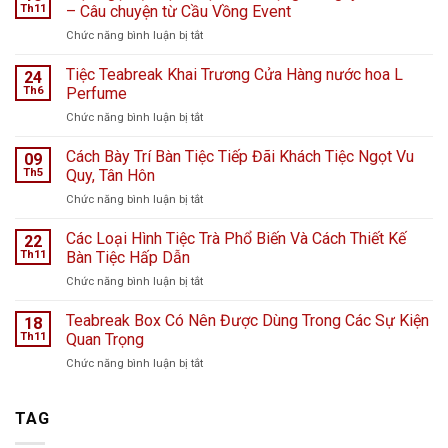
Th11
– Câu chuyện từ Cầu Vồng Event
ở
Chức năng bình luận bị tắt
Tiệc
ngọt
Tiệc Teabreak Khai Trương Cửa Hàng nước hoa L
24
tại
Th6
Perfume
Bệnh
ở
Chức năng bình luận bị tắt
viện
Tiệc
K
Teabreak
Cách Bày Trí Bàn Tiệc Tiếp Đãi Khách Tiệc Ngọt Vu
Hà
09
Khai
Nội
Th5
Quy, Tân Hôn
Trương
giữa
ở
Chức năng bình luận bị tắt
Cửa
ngày
Cách
Hàng
mưa
Bày
Các Loại Hình Tiệc Trà Phổ Biến Và Cách Thiết Kế
nước
22
bão
Trí
hoa
Th11
Bàn Tiệc Hấp Dẫn
–
Bàn
L
Câu
ở
Chức năng bình luận bị tắt
Tiệc
Perfume
chuyện
Các
Tiếp
từ
Loại
Teabreak Box Có Nên Được Dùng Trong Các Sự Kiện
Đãi
18
Cầu
Hình
Khách
Th11
Quan Trọng
Vồng
Tiệc
Tiệc
Event
ở
Chức năng bình luận bị tắt
Trà
Ngọt
Teabreak
Phổ
Vu
Box
Biến
Quy,
Có
TAG
Và
Tân
Nên
Cách
Hôn
Được