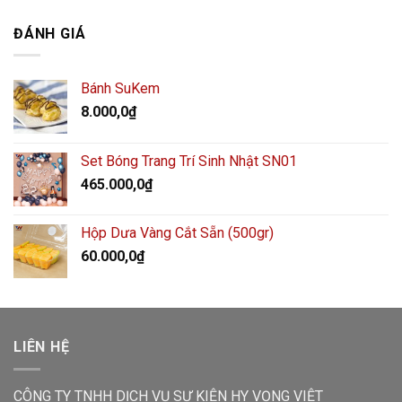
ĐÁNH GIÁ
Bánh SuKem
8.000,0
₫
Set Bóng Trang Trí Sinh Nhật SN01
465.000,0
₫
Hộp Dưa Vàng Cắt Sẵn (500gr)
60.000,0
₫
LIÊN HỆ
CÔNG TY TNHH DỊCH VỤ SỰ KIỆN HY VỌNG VIỆT