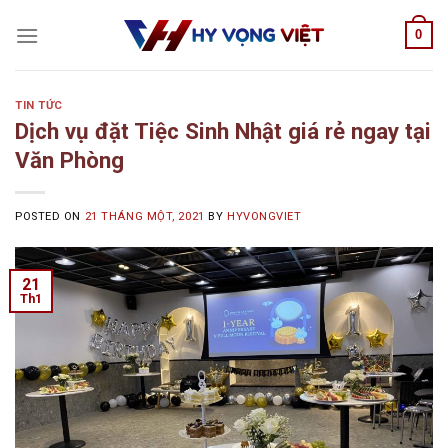
Skip
0
to
content
TIN TỨC
Dịch vụ đặt Tiệc Sinh Nhật giá rẻ ngay tại
Văn Phòng
POSTED ON
21 THÁNG MỘT, 2021
BY
HYVONGVIET
21
Th1