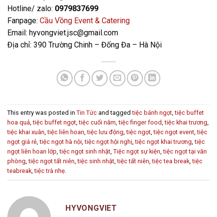
Hotline/ zalo:
0979837699
Fanpage:
Cầu Vồng Event & Catering
Email: hyvongviet.jsc@gmail.com
Địa chỉ: 390 Trường Chinh – Đống Đa – Hà Nội
This entry was posted in
Tin Tức
and tagged
tiệc bánh ngọt
,
tiệc buffet
hoa quả
,
tiệc buffet ngọt
,
tiệc cuối năm
,
tiệc finger food
,
tiệc khai trương
,
tiệc khai xuân
,
tiệc liên hoan
,
tiệc lưu động
,
tiệc ngọt
,
tiệc ngọt event
,
tiệc
ngọt giá rẻ
,
tiệc ngọt hà nội
,
tiệc ngọt hội nghị
,
tiệc ngọt khai trương
,
tiệc
ngọt liên hoan lớp
,
tiệc ngọt sinh nhật
,
Tiệc ngọt sự kiện
,
tiệc ngọt tại văn
phòng
,
tiệc ngọt tất niên
,
tiệc sinh nhật
,
tiệc tất niên
,
tiệc tea break
,
tiệc
teabreak
,
tiệc trà nhẹ
.
HYVONGVIET