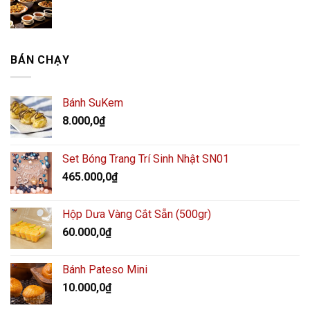
BÁN CHẠY
Bánh SuKem
8.000,0
₫
Set Bóng Trang Trí Sinh Nhật SN01
465.000,0
₫
Hộp Dưa Vàng Cắt Sẵn (500gr)
60.000,0
₫
Bánh Pateso Mini
10.000,0
₫