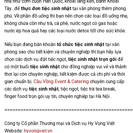
nhẹ như cơm cuộn Hàn Quốc, khoai lang kén, bánh Khoai
Tây…để
thực đơn tiệc sinh nhật
tại văn phòng thêm phong
phú. Về phần đồ uống thì bạn nên chọn các loại đồ uống nhẹ,
không chứa cồn như trà, cà phê, nước ngọt có gas hoặc
nước ép hoa quả hay các loại nước detox tốt cho sức khỏe.
Nếu bạn đang băn khoăn
tổ chức tiệc sinh nhật
tại văn
phòng sao cho tiết kiệm và chuyên nghiệp thì bạn hãy lựa
chọn các dịch vụ đặt tiệc ngọt,
tiệc sinh nhật trọn gói
để
có một buổi
tiệc sinh nhật
cho đồng nghiệp vui vẻ và thảnh
thơi lại còn chuyên nghiệp, tiết kiệm được cả chi phí và thời
gian chuẩn bị.
Cầu Vồng Event & Catering
chuyên cung cấp
các dịch vụ
tiệc sinh nhật
, tiệc ngọt, tiệc trà tea break,
finger food trọn gói uy tín, chuyên nghiệp tại Hà Nội .
================================================
Công ty Cổ phần Thương mại và Dịch vụ Hy Vọng Việt
Website:
hyvongviet.vn