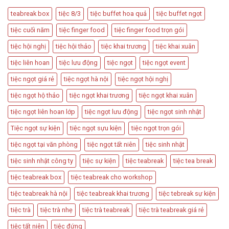
Thiết
Dùng
Kế
teabreak box
tiệc 8/3
tiệc buffet hoa quả
tiệc buffet ngọt
Trong
Bàn
Các
Tiệc
tiệc cuối năm
tiệc finger food
tiệc finger food trọn gói
Sự
Hấp
Kiện
Dẫn
tiệc hội nghị
tiệc hội thảo
tiệc khai trương
tiệc khai xuân
Quan
Trọng
tiệc liên hoan
tiệc lưu động
tiệc ngọt
tiệc ngọt event
tiệc ngọt giá rẻ
tiệc ngọt hà nội
tiệc ngọt hội nghị
tiệc ngọt hộ thảo
tiệc ngọt khai trương
tiệc ngọt khai xuân
tiệc ngọt liên hoan lớp
tiệc ngọt lưu động
tiệc ngọt sinh nhật
Tiệc ngọt sự kiện
tiệc ngọt sựu kiện
tiệc ngọt trọn gói
tiệc ngọt tại văn phòng
tiệc ngọt tất niên
tiệc sinh nhật
tiệc sinh nhật công ty
tiệc sự kiện
tiệc teabreak
tiệc tea break
tiệc teabreak box
tiệc teabreak cho workshop
tiệc teabreak hà nội
tiệc teabreak khai trương
tiệc tebreak sự kiện
tiệc trà
tiệc trà nhẹ
tiệc trà teabreak
tiệc trà teabreak giá rẻ
tiệc tất niên
tiệc đứng