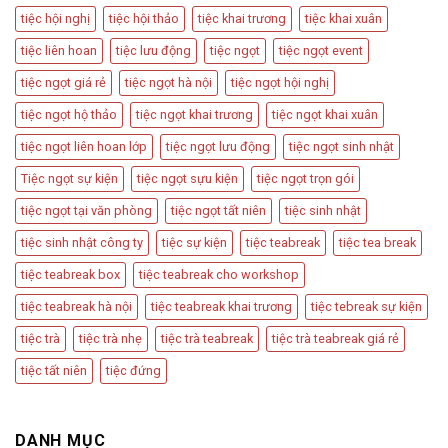
Kiện
Dẫn
tiệc hội nghị
tiệc hội thảo
tiệc khai trương
tiệc khai xuân
Quan
Trọng
tiệc liên hoan
tiệc lưu động
tiệc ngọt
tiệc ngọt event
tiệc ngọt giá rẻ
tiệc ngọt hà nội
tiệc ngọt hội nghị
tiệc ngọt hộ thảo
tiệc ngọt khai trương
tiệc ngọt khai xuân
tiệc ngọt liên hoan lớp
tiệc ngọt lưu động
tiệc ngọt sinh nhật
Tiệc ngọt sự kiện
tiệc ngọt sựu kiện
tiệc ngọt trọn gói
tiệc ngọt tại văn phòng
tiệc ngọt tất niên
tiệc sinh nhật
tiệc sinh nhật công ty
tiệc sự kiện
tiệc teabreak
tiệc tea break
tiệc teabreak box
tiệc teabreak cho workshop
tiệc teabreak hà nội
tiệc teabreak khai trương
tiệc tebreak sự kiện
tiệc trà
tiệc trà nhẹ
tiệc trà teabreak
tiệc trà teabreak giá rẻ
tiệc tất niên
tiệc đứng
DANH MỤC