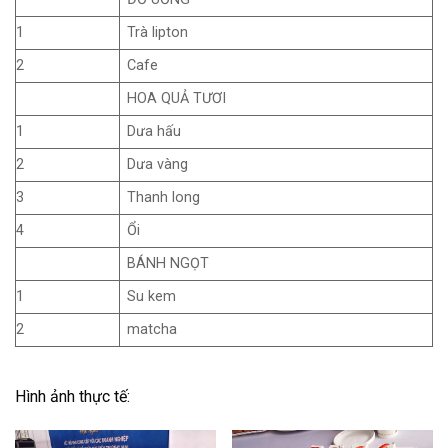
1
Trà lipton
2
Cafe
HOA QUẢ TƯƠI
1
Dưa hấu
2
Dưa vàng
3
Thanh long
4
Ổi
BÁNH NGỌT
1
Su kem
2
matcha
Hình ảnh thực tế: