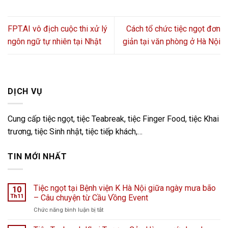
FPT.AI vô địch cuộc thi xử lý
Cách tổ chức tiệc ngọt đơn
ngôn ngữ tự nhiên tại Nhật
giản tại văn phòng ở Hà Nội
DỊCH VỤ
Cung cấp tiệc ngọt, tiệc Teabreak, tiệc Finger Food, tiệc Khai
trương, tiệc Sinh nhật, tiệc tiếp khách,…
TIN MỚI NHẤT
Tiệc ngọt tại Bệnh viện K Hà Nội giữa ngày mưa bão
10
Th11
– Câu chuyện từ Cầu Vồng Event
ở
Chức năng bình luận bị tắt
Tiệc
ngọt