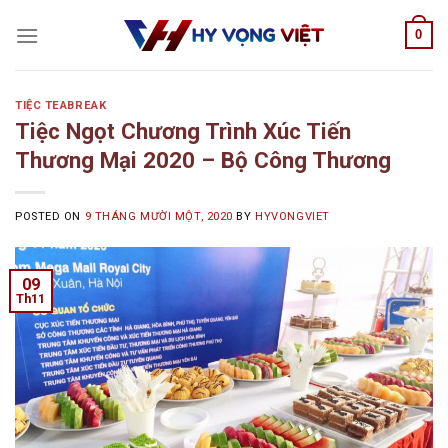
Skip
0
to
content
TIỆC TEABREAK
Tiệc Ngọt Chương Trình Xúc Tiến
Thương Mại 2020 – Bộ Công Thương
POSTED ON
9 THÁNG MƯỜI MỘT, 2020
BY
HYVONGVIET
09
Th11