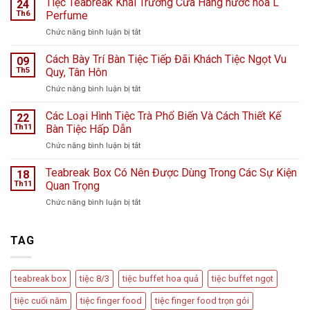
Tiệc Teabreak Khai Trương Cửa Hàng nước hoa L
24
tại
Th6
Perfume
Bệnh
ở
Chức năng bình luận bị tắt
viện
Tiệc
K
Teabreak
Cách Bày Trí Bàn Tiệc Tiếp Đãi Khách Tiệc Ngọt Vu
Hà
09
Khai
Nội
Th5
Quy, Tân Hôn
Trương
giữa
ở
Chức năng bình luận bị tắt
Cửa
ngày
Cách
Hàng
mưa
Bày
Các Loại Hình Tiệc Trà Phổ Biến Và Cách Thiết Kế
nước
22
bão
Trí
hoa
Th11
Bàn Tiệc Hấp Dẫn
–
Bàn
L
Câu
ở
Chức năng bình luận bị tắt
Tiệc
Perfume
chuyện
Các
Tiếp
từ
Loại
Teabreak Box Có Nên Được Dùng Trong Các Sự Kiện
Đãi
18
Cầu
Hình
Khách
Th11
Quan Trọng
Vồng
Tiệc
Tiệc
Event
ở
Chức năng bình luận bị tắt
Trà
Ngọt
Teabreak
Phổ
Vu
Box
Biến
Quy,
Có
TAG
Và
Tân
Nên
Cách
Hôn
Được
Thiết
Dùng
Kế
teabreak box
tiệc 8/3
tiệc buffet hoa quả
tiệc buffet ngọt
Trong
Bàn
Các
Tiệc
tiệc cuối năm
tiệc finger food
tiệc finger food trọn gói
Sự
Hấp