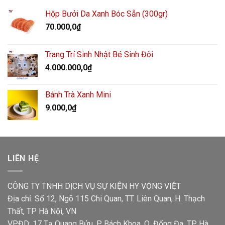
Hộp Bưởi Da Xanh Bóc Sẵn (300gr)
70.000,0
₫
Trang Trí Sinh Nhật Bé Sinh Đôi
4.000.000,0
₫
Bánh Trà Xanh Mini
9.000,0
₫
LIÊN HỆ
CÔNG TY TNHH DỊCH VỤ SỰ KIỆN HY VỌNG VIỆT
Địa chỉ: Số 12, Ngõ 115 Chi Quan, TT. Liên Quan, H. Thạch
Thất, TP Hà Nội, VN
VPĐD: 17 Tạ Quang Bửu, P. Bách Khoa, Q. Đống Đa, TP. Hà