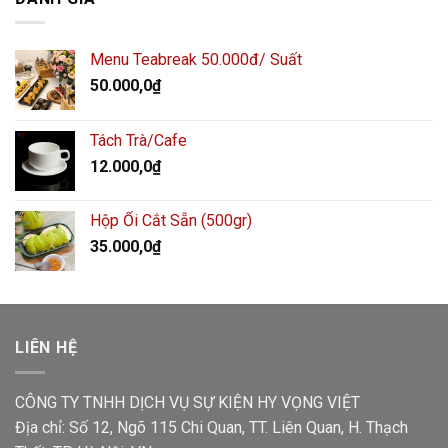
Menu Teabreak 50.000đ/ Suất
50.000,0
₫
Tách Trà/Cafe
12.000,0
₫
Hộp Ổi Cắt Sẵn (500gr)
35.000,0
₫
LIÊN HỆ
CÔNG TY TNHH DỊCH VỤ SỰ KIỆN HY VỌNG VIỆT
Địa chỉ: Số 12, Ngõ 115 Chi Quan, TT. Liên Quan, H. Thạch