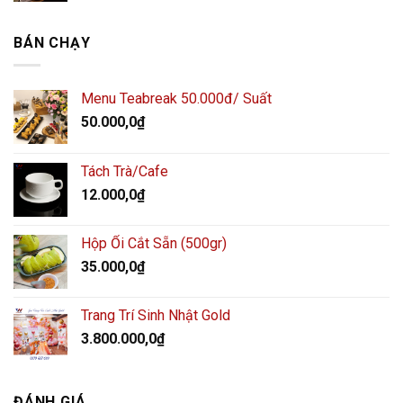
BÁN CHẠY
Menu Teabreak 50.000đ/ Suất
50.000,0
₫
Tách Trà/Cafe
12.000,0
₫
Hộp Ổi Cắt Sẵn (500gr)
35.000,0
₫
Trang Trí Sinh Nhật Gold
3.800.000,0
₫
ĐÁNH GIÁ