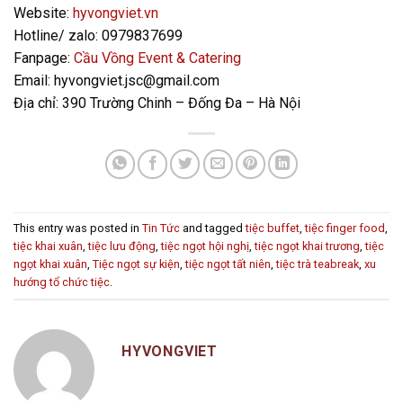
Website:
hyvongviet.vn
Hotline/ zalo: 0979837699
Fanpage:
Cầu Vồng Event & Catering
Email: hyvongviet.jsc@gmail.com
Địa chỉ: 390 Trường Chinh – Đống Đa – Hà Nội
This entry was posted in
Tin Tức
and tagged
tiệc buffet
,
tiệc finger food
,
tiệc khai xuân
,
tiệc lưu động
,
tiệc ngọt hội nghị
,
tiệc ngọt khai trương
,
tiệc
ngọt khai xuân
,
Tiệc ngọt sự kiện
,
tiệc ngọt tất niên
,
tiệc trà teabreak
,
xu
hướng tổ chức tiệc
.
HYVONGVIET