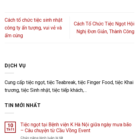
Cách tổ chức tiệc sinh nhật
Cách Tổ Chức Tiệc Ngọt Hội
công ty ấn tượng, vui vẻ và
Nghị Đơn Giản, Thành Công
ấm cúng
DỊCH VỤ
Cung cấp tiệc ngọt, tiệc Teabreak, tiệc Finger Food, tiệc Khai
trương, tiệc Sinh nhật, tiệc tiếp khách,…
TIN MỚI NHẤT
Tiệc ngọt tại Bệnh viện K Hà Nội giữa ngày mưa bão
10
Th11
– Câu chuyện từ Cầu Vồng Event
ở
Chức năng bình luận bị tắt