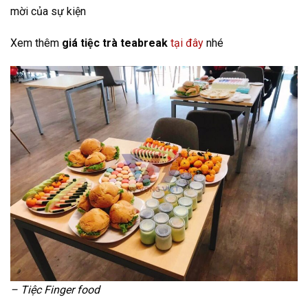
mời của sự kiện
Xem thêm
giá tiệc trà teabreak
tại đây
nhé
– Tiệc Finger food