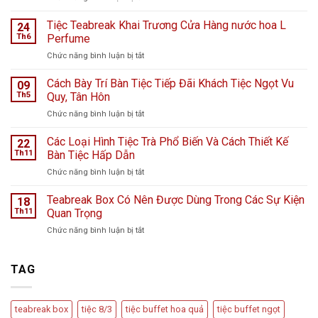
Tiệc
ngọt
Tiệc Teabreak Khai Trương Cửa Hàng nước hoa L
24
tại
Th6
Perfume
Bệnh
ở
Chức năng bình luận bị tắt
viện
Tiệc
K
Teabreak
Cách Bày Trí Bàn Tiệc Tiếp Đãi Khách Tiệc Ngọt Vu
Hà
09
Khai
Nội
Th5
Quy, Tân Hôn
Trương
giữa
ở
Chức năng bình luận bị tắt
Cửa
ngày
Cách
Hàng
mưa
Bày
Các Loại Hình Tiệc Trà Phổ Biến Và Cách Thiết Kế
nước
22
bão
Trí
hoa
Th11
Bàn Tiệc Hấp Dẫn
–
Bàn
L
Câu
ở
Chức năng bình luận bị tắt
Tiệc
Perfume
chuyện
Các
Tiếp
từ
Loại
Teabreak Box Có Nên Được Dùng Trong Các Sự Kiện
Đãi
18
Cầu
Hình
Khách
Th11
Quan Trọng
Vồng
Tiệc
Tiệc
Event
ở
Chức năng bình luận bị tắt
Trà
Ngọt
Teabreak
Phổ
Vu
Box
Biến
Quy,
Có
TAG
Và
Tân
Nên
Cách
Hôn
Được
Thiết
Dùng
Kế
teabreak box
tiệc 8/3
tiệc buffet hoa quả
tiệc buffet ngọt
Trong
Bàn