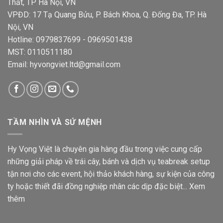
Thất, TP Hà Nội, VN
VPĐD: 17 Tạ Quang Bửu, P. Bách Khoa, Q. Đống Đa, TP. Hà
Nội, VN
Hotline: 0979837699 - 0969501438
MST: 0110511180
Email: hyvongviet.ltd@gmail.com
TẦM NHÌN VÀ SỨ MỆNH
Hy Vọng Việt là chuyên gia hàng đầu trong việc cung cấp
những giải pháp về trái cây, bánh và dịch vụ teabreak setup
tận nơi cho các event, hội thảo khách hàng, sự kiện của công
ty hoặc thiết đãi đồng nghiệp nhân các dịp đặc biệt...
Xem
thêm