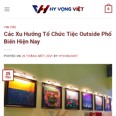
Skip
0
to
content
TIN TỨC
Các Xu Hướng Tổ Chức Tiệc Outside Phổ
Biến Hiện Nay
POSTED ON
25 THÁNG MỘT, 2021
BY
HYVONGVIET
25
Th1