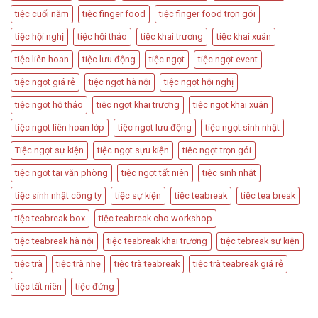
Các
Tiệc
tiệc cuối năm
tiệc finger food
tiệc finger food trọn gói
Sự
Hấp
Kiện
Dẫn
tiệc hội nghị
tiệc hội thảo
tiệc khai trương
tiệc khai xuân
Quan
Trọng
tiệc liên hoan
tiệc lưu động
tiệc ngọt
tiệc ngọt event
tiệc ngọt giá rẻ
tiệc ngọt hà nội
tiệc ngọt hội nghị
tiệc ngọt hộ thảo
tiệc ngọt khai trương
tiệc ngọt khai xuân
tiệc ngọt liên hoan lớp
tiệc ngọt lưu động
tiệc ngọt sinh nhật
Tiệc ngọt sự kiện
tiệc ngọt sựu kiện
tiệc ngọt trọn gói
tiệc ngọt tại văn phòng
tiệc ngọt tất niên
tiệc sinh nhật
tiệc sinh nhật công ty
tiệc sự kiện
tiệc teabreak
tiệc tea break
tiệc teabreak box
tiệc teabreak cho workshop
tiệc teabreak hà nội
tiệc teabreak khai trương
tiệc tebreak sự kiện
tiệc trà
tiệc trà nhẹ
tiệc trà teabreak
tiệc trà teabreak giá rẻ
tiệc tất niên
tiệc đứng