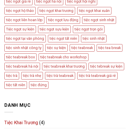
tiệc ngọt giá rẻ
tiệc ngọt hà nội
tiệc ngọt hội nghị
tiệc ngọt hộ thảo
tiệc ngọt khai trương
tiệc ngọt khai xuân
tiệc ngọt liên hoan lớp
tiệc ngọt lưu động
tiệc ngọt sinh nhật
Tiệc ngọt sự kiện
tiệc ngọt sựu kiện
tiệc ngọt trọn gói
tiệc ngọt tại văn phòng
tiệc ngọt tất niên
tiệc sinh nhật
tiệc sinh nhật công ty
tiệc sự kiện
tiệc teabreak
tiệc tea break
tiệc teabreak box
tiệc teabreak cho workshop
tiệc teabreak hà nội
tiệc teabreak khai trương
tiệc tebreak sự kiện
tiệc trà
tiệc trà nhẹ
tiệc trà teabreak
tiệc trà teabreak giá rẻ
tiệc tất niên
tiệc đứng
DANH MỤC
Tiệc Khai Trương
(4)