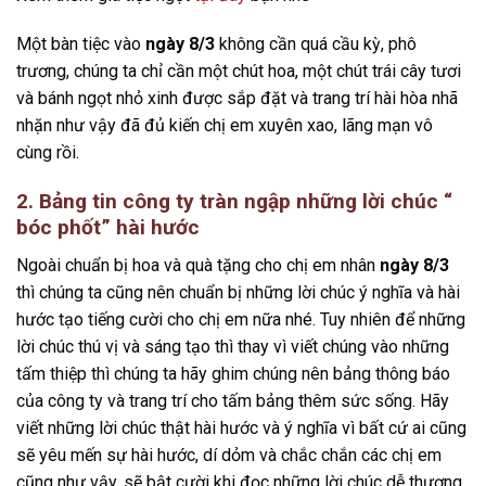
Một bàn tiệc vào
ngày 8/3
không cần quá cầu kỳ, phô
trương, chúng ta chỉ cần một chút hoa, một chút trái cây tươi
và bánh ngọt nhỏ xinh được sắp đặt và trang trí hài hòa nhã
nhặn như vậy đã đủ kiến chị em xuyên xao, lãng mạn vô
cùng rồi.
2. Bảng tin công ty tràn ngập những lời chúc “
bóc phốt” hài hước
Ngoài chuẩn bị hoa và quà tặng cho chị em nhân
ngày 8/3
thì chúng ta cũng nên chuẩn bị những lời chúc ý nghĩa và hài
hước tạo tiếng cười cho chị em nữa nhé. Tuy nhiên để những
lời chúc thú vị và sáng tạo thì thay vì viết chúng vào những
tấm thiệp thì chúng ta hãy ghim chúng nên bảng thông báo
của công ty và trang trí cho tấm bảng thêm sức sống. Hãy
viết những lời chúc thật hài hước và ý nghĩa vì bất cứ ai cũng
sẽ yêu mến sự hài hước, dí dỏm và chắc chắn các chị em
cũng như vậy, sẽ bật cười khi đọc những lời chúc dễ thương