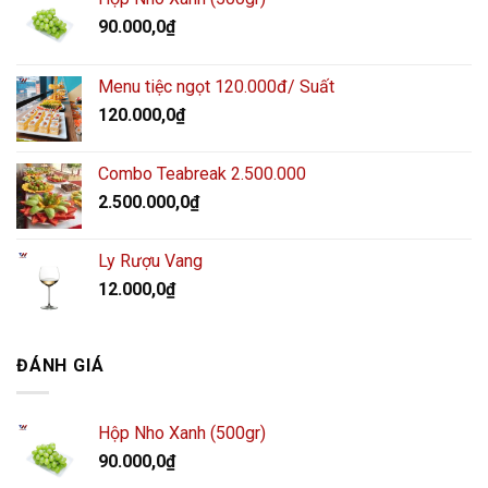
90.000,0
₫
Menu tiệc ngọt 120.000đ/ Suất
120.000,0
₫
Combo Teabreak 2.500.000
2.500.000,0
₫
Ly Rượu Vang
12.000,0
₫
ĐÁNH GIÁ
Hộp Nho Xanh (500gr)
90.000,0
₫