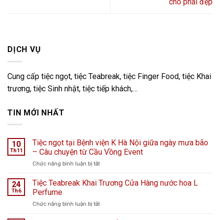
cho phái đẹp
DỊCH VỤ
Cung cấp tiệc ngọt, tiệc Teabreak, tiệc Finger Food, tiệc Khai
trương, tiệc Sinh nhật, tiệc tiếp khách,…
TIN MỚI NHẤT
Tiệc ngọt tại Bệnh viện K Hà Nội giữa ngày mưa bão
10
Th11
– Câu chuyện từ Cầu Vồng Event
ở
Chức năng bình luận bị tắt
Tiệc
ngọt
Tiệc Teabreak Khai Trương Cửa Hàng nước hoa L
24
tại
Th6
Perfume
Bệnh
ở
Chức năng bình luận bị tắt
viện
Tiệc
K