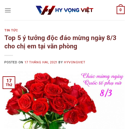
Skip
0
to
content
TIN TỨC
Top 5 ý tưởng độc đáo mừng ngày 8/3
cho chị em tại văn phòng
POSTED ON
17 THÁNG HAI, 2021
BY
HYVONGVIET
17
Th2