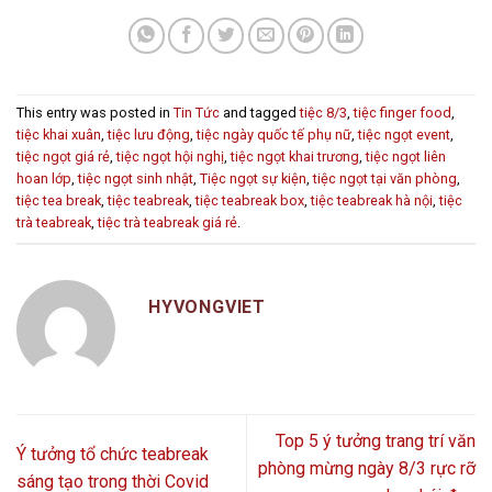
This entry was posted in
Tin Tức
and tagged
tiệc 8/3
,
tiệc finger food
,
tiệc khai xuân
,
tiệc lưu động
,
tiệc ngày quốc tế phụ nữ
,
tiệc ngọt event
,
tiệc ngọt giá rẻ
,
tiệc ngọt hội nghị
,
tiệc ngọt khai trương
,
tiệc ngọt liên
hoan lớp
,
tiệc ngọt sinh nhật
,
Tiệc ngọt sự kiện
,
tiệc ngọt tại văn phòng
,
tiệc tea break
,
tiệc teabreak
,
tiệc teabreak box
,
tiệc teabreak hà nội
,
tiệc
trà teabreak
,
tiệc trà teabreak giá rẻ
.
HYVONGVIET
Top 5 ý tưởng trang trí văn
Ý tưởng tổ chức teabreak
phòng mừng ngày 8/3 rực rỡ
sáng tạo trong thời Covid