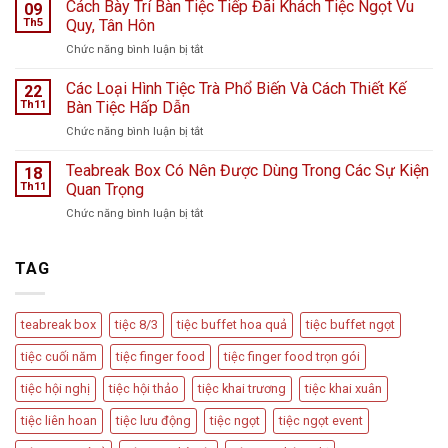
Teabreak
Cách Bày Trí Bàn Tiệc Tiếp Đãi Khách Tiệc Ngọt Vu
Hà
09
Khai
Nội
Th5
Quy, Tân Hôn
Trương
giữa
ở
Chức năng bình luận bị tắt
Cửa
ngày
Cách
Hàng
mưa
Bày
Các Loại Hình Tiệc Trà Phổ Biến Và Cách Thiết Kế
nước
22
bão
Trí
hoa
Th11
Bàn Tiệc Hấp Dẫn
–
Bàn
L
Câu
ở
Chức năng bình luận bị tắt
Tiệc
Perfume
chuyện
Các
Tiếp
từ
Loại
Teabreak Box Có Nên Được Dùng Trong Các Sự Kiện
Đãi
18
Cầu
Hình
Khách
Th11
Quan Trọng
Vồng
Tiệc
Tiệc
Event
ở
Chức năng bình luận bị tắt
Trà
Ngọt
Teabreak
Phổ
Vu
Box
Biến
Quy,
Có
TAG
Và
Tân
Nên
Cách
Hôn
Được
Thiết
Dùng
Kế
teabreak box
tiệc 8/3
tiệc buffet hoa quả
tiệc buffet ngọt
Trong
Bàn
Các
Tiệc
tiệc cuối năm
tiệc finger food
tiệc finger food trọn gói
Sự
Hấp
Kiện
Dẫn
tiệc hội nghị
tiệc hội thảo
tiệc khai trương
tiệc khai xuân
Quan
Trọng
tiệc liên hoan
tiệc lưu động
tiệc ngọt
tiệc ngọt event