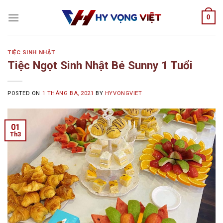
Skip
0
to
content
TIỆC SINH NHẬT
Tiệc Ngọt Sinh Nhật Bé Sunny 1 Tuổi
POSTED ON
1 THÁNG BA, 2021
BY
HYVONGVIET
01
Th3