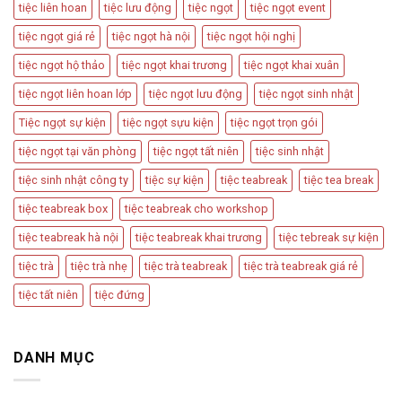
Trọng
tiệc liên hoan
tiệc lưu động
tiệc ngọt
tiệc ngọt event
tiệc ngọt giá rẻ
tiệc ngọt hà nội
tiệc ngọt hội nghị
tiệc ngọt hộ thảo
tiệc ngọt khai trương
tiệc ngọt khai xuân
tiệc ngọt liên hoan lớp
tiệc ngọt lưu động
tiệc ngọt sinh nhật
Tiệc ngọt sự kiện
tiệc ngọt sựu kiện
tiệc ngọt trọn gói
tiệc ngọt tại văn phòng
tiệc ngọt tất niên
tiệc sinh nhật
tiệc sinh nhật công ty
tiệc sự kiện
tiệc teabreak
tiệc tea break
tiệc teabreak box
tiệc teabreak cho workshop
tiệc teabreak hà nội
tiệc teabreak khai trương
tiệc tebreak sự kiện
tiệc trà
tiệc trà nhẹ
tiệc trà teabreak
tiệc trà teabreak giá rẻ
tiệc tất niên
tiệc đứng
DANH MỤC