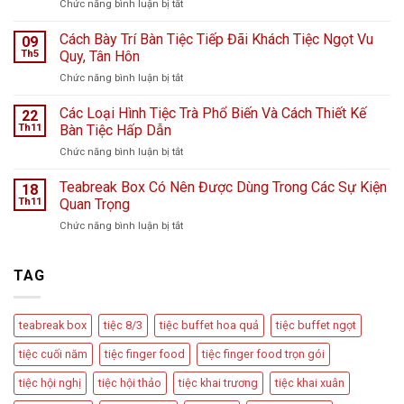
ở
Chức năng bình luận bị tắt
viện
Tiệc
K
Teabreak
Cách Bày Trí Bàn Tiệc Tiếp Đãi Khách Tiệc Ngọt Vu
Hà
09
Khai
Nội
Th5
Quy, Tân Hôn
Trương
giữa
ở
Chức năng bình luận bị tắt
Cửa
ngày
Cách
Hàng
mưa
Bày
Các Loại Hình Tiệc Trà Phổ Biến Và Cách Thiết Kế
nước
22
bão
Trí
hoa
Th11
Bàn Tiệc Hấp Dẫn
–
Bàn
L
Câu
ở
Chức năng bình luận bị tắt
Tiệc
Perfume
chuyện
Các
Tiếp
từ
Loại
Teabreak Box Có Nên Được Dùng Trong Các Sự Kiện
Đãi
18
Cầu
Hình
Khách
Th11
Quan Trọng
Vồng
Tiệc
Tiệc
Event
ở
Chức năng bình luận bị tắt
Trà
Ngọt
Teabreak
Phổ
Vu
Box
Biến
Quy,
Có
TAG
Và
Tân
Nên
Cách
Hôn
Được
Thiết
Dùng
Kế
teabreak box
tiệc 8/3
tiệc buffet hoa quả
tiệc buffet ngọt
Trong
Bàn
Các
Tiệc
tiệc cuối năm
tiệc finger food
tiệc finger food trọn gói
Sự
Hấp
Kiện
Dẫn
tiệc hội nghị
tiệc hội thảo
tiệc khai trương
tiệc khai xuân
Quan