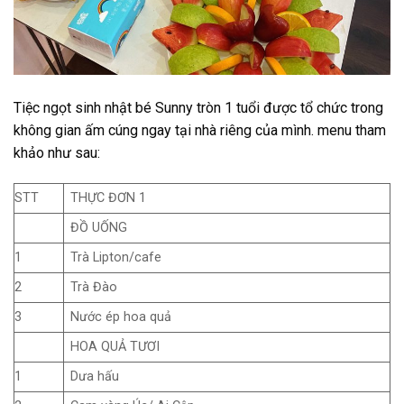
Tiệc ngọt sinh nhật bé Sunny tròn 1 tuổi được tổ chức trong
không gian ấm cúng ngay tại nhà riêng của mình. menu tham
khảo như sau:
STT
THỰC ĐƠN 1
ĐỒ UỐNG
1
Trà Lipton/cafe
2
Trà Đào
3
Nước ép hoa quả
HOA QUẢ TƯƠI
1
Dưa hấu