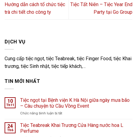
Hướng dẫn cách tổ chức tiệc
Tiệc Tất Niên – Tiệc Year End
trà chi tiết cho công ty
Party tại Go Group
DỊCH VỤ
Cung cấp tiệc ngọt, tiệc Teabreak, tiệc Finger Food, tiệc Khai
trương, tiệc Sinh nhật, tiệc tiếp khách,…
TIN MỚI NHẤT
Tiệc ngọt tại Bệnh viện K Hà Nội giữa ngày mưa bão
10
Th11
– Câu chuyện từ Cầu Vồng Event
ở
Chức năng bình luận bị tắt
Tiệc
ngọt
Tiệc Teabreak Khai Trương Cửa Hàng nước hoa L
24
tại
Th6
Perfume
Bệnh