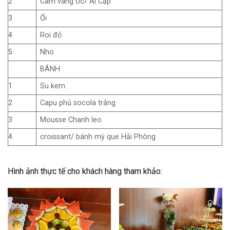
2
Cam vàng Úc/ Ai Cập
3
Ổi
4
Roi đỏ
5
Nho
BÁNH
1
Su kem
2
Capu phủ socola trắng
3
Mousse Chanh leo
4
croissant/ bánh mỳ que Hải Phòng
Hình ảnh thực tế cho khách hàng tham khảo: