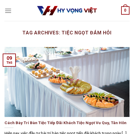
Skip
0
to
content
TAG ARCHIVES:
TIỆC NGỌT ĐÁM HỎI
09
Th5
Cách Bày Trí Bàn Tiệc Tiếp Đãi Khách Tiệc Ngọt Vu Quy, Tân Hôn
Hiện nay, việc đầu tư bài trí bàn tiệc ngọt tiếp đãi khách trong ngày [...]