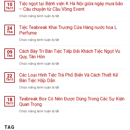
Tiệc ngọt tại Bệnh viện K Hà Nội giữa ngày mưa bão
10
Th11
– Câu chuyện từ Cầu Vồng Event
ở
Chức năng bình luận bị tắt
Tiệc
ngọt
Tiệc Teabreak Khai Trương Cửa Hàng nước hoa L
24
tại
Th6
Perfume
Bệnh
ở
Chức năng bình luận bị tắt
viện
Tiệc
K
Teabreak
Cách Bày Trí Bàn Tiệc Tiếp Đãi Khách Tiệc Ngọt Vu
Hà
09
Khai
Nội
Th5
Quy, Tân Hôn
Trương
giữa
ở
Chức năng bình luận bị tắt
Cửa
ngày
Cách
Hàng
mưa
Bày
Các Loại Hình Tiệc Trà Phổ Biến Và Cách Thiết Kế
nước
22
bão
Trí
hoa
Th11
Bàn Tiệc Hấp Dẫn
–
Bàn
L
Câu
ở
Chức năng bình luận bị tắt
Tiệc
Perfume
chuyện
Các
Tiếp
từ
Loại
Teabreak Box Có Nên Được Dùng Trong Các Sự Kiện
Đãi
18
Cầu
Hình
Khách
Th11
Quan Trọng
Vồng
Tiệc
Tiệc
Event
ở
Chức năng bình luận bị tắt
Trà
Ngọt
Teabreak
Phổ
Vu
Box
Biến
Quy,
Có
TAG
Và
Tân