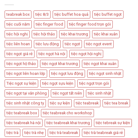
Nên
Cách
Hôn
Được
Thiết
Dùng
Kế
teabreak box
tiệc 8/3
tiệc buffet hoa quả
tiệc buffet ngọt
Trong
Bàn
Các
Tiệc
tiệc cuối năm
tiệc finger food
tiệc finger food trọn gói
Sự
Hấp
Kiện
Dẫn
tiệc hội nghị
tiệc hội thảo
tiệc khai trương
tiệc khai xuân
Quan
Trọng
tiệc liên hoan
tiệc lưu động
tiệc ngọt
tiệc ngọt event
tiệc ngọt giá rẻ
tiệc ngọt hà nội
tiệc ngọt hội nghị
tiệc ngọt hộ thảo
tiệc ngọt khai trương
tiệc ngọt khai xuân
tiệc ngọt liên hoan lớp
tiệc ngọt lưu động
tiệc ngọt sinh nhật
Tiệc ngọt sự kiện
tiệc ngọt sựu kiện
tiệc ngọt trọn gói
tiệc ngọt tại văn phòng
tiệc ngọt tất niên
tiệc sinh nhật
tiệc sinh nhật công ty
tiệc sự kiện
tiệc teabreak
tiệc tea break
tiệc teabreak box
tiệc teabreak cho workshop
tiệc teabreak hà nội
tiệc teabreak khai trương
tiệc tebreak sự kiện
tiệc trà
tiệc trà nhẹ
tiệc trà teabreak
tiệc trà teabreak giá rẻ