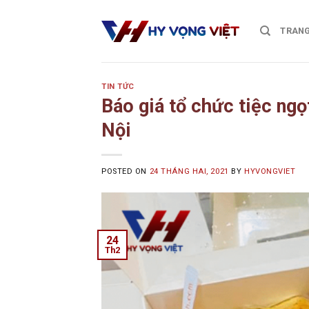
Skip
to
TRANG
content
TIN TỨC
Báo giá tổ chức tiệc ngọ
Nội
POSTED ON
24 THÁNG HAI, 2021
BY
HYVONGVIET
24
Th2