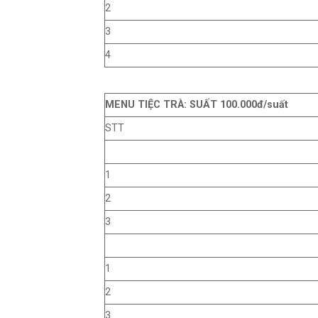
2
3
4
MENU TIỆC TRÀ: SUẤT 100.000đ/suất
STT
1
2
3
1
2
3