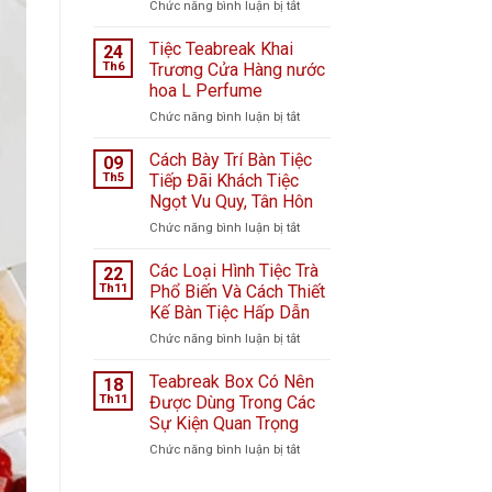
ở
Chức năng bình luận bị tắt
Tiệc
ngọt
Tiệc Teabreak Khai
24
tại
Th6
Trương Cửa Hàng nước
Bệnh
hoa L Perfume
viện
ở
Chức năng bình luận bị tắt
K
Tiệc
Hà
Teabreak
Nội
Cách Bày Trí Bàn Tiệc
09
Khai
giữa
Th5
Tiếp Đãi Khách Tiệc
Trương
ngày
Ngọt Vu Quy, Tân Hôn
Cửa
mưa
ở
Chức năng bình luận bị tắt
Hàng
bão
Cách
nước
–
Bày
hoa
Câu
Các Loại Hình Tiệc Trà
22
Trí
L
chuyện
Th11
Phổ Biến Và Cách Thiết
Bàn
Perfume
từ
Kế Bàn Tiệc Hấp Dẫn
Tiệc
Cầu
ở
Chức năng bình luận bị tắt
Tiếp
Vồng
Các
Đãi
Event
Loại
Khách
Teabreak Box Có Nên
18
Hình
Tiệc
Th11
Được Dùng Trong Các
Tiệc
Ngọt
Sự Kiện Quan Trọng
Trà
Vu
ở
Chức năng bình luận bị tắt
Phổ
Quy,
Teabreak
Biến
Tân
Box
Và
Hôn