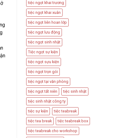
tiệc ngọt khai trương
sở
tiệc ngọt khai xuân
tiệc ngọt liên hoan lớp
ông
ng
tiệc ngọt lưu động
tiệc ngọt sinh nhật
àn
Tiệc ngọt sự kiện
uận
tiệc ngọt sựu kiện
tiệc ngọt trọn gói
tiệc ngọt tại văn phòng
tiệc ngọt tất niên
tiệc sinh nhật
tiệc sinh nhật công ty
tiệc sự kiện
tiệc teabreak
tiệc tea break
tiệc teabreak box
tiệc teabreak cho workshop