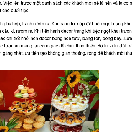
n. Việc lên trước một danh sách các khách mời sẽ là nền và là cơ 
 cho buổi tiệc.
h phù hợp, tránh rườm rà
:
Khi trang trí, sắp đặt tiệc ngọt cũng kh
ầu kì, rườm rà. Khi tiến hành decor trang khí tiệc ngọt khai trươ
ác chi tiết nhỏ, nên decor bằng hoa tươi, băng rôn, bóng bay…Lựa
ơi tắn mang lại cảm giác dễ chịu, thân thiện. Bố trí vị trí đặt b
 gàng nhất, ưu tiên tạo không gian thoáng, rộng để khách mời th