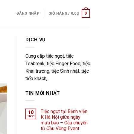
0
ĐĂNG NHẬP
GIỎ HÀNG /
0,0
₫
DỊCH VỤ
Cung cấp tiệc ngọt, tiệc
Teabreak, tiệc Finger Food, tiệc
Khai trương, tiệc Sinh nhật, tiệc
tiếp khách,…
TIN MỚI NHẤT
Tiệc ngọt tại Bệnh viện
10
Th11
K Hà Nội giữa ngày
mưa bão – Câu chuyện
từ Cầu Vồng Event