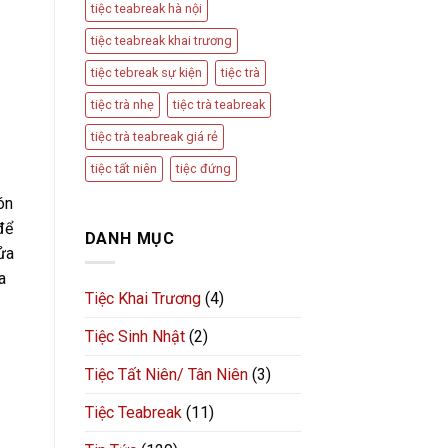
tiệc teabreak hà nội
tiệc teabreak khai trương
tiệc tebreak sự kiện
tiệc trà
tiệc trà nhẹ
tiệc trà teabreak
tiệc trà teabreak giá rẻ
tiệc tất niên
tiệc đứng
ón
để
DANH MỤC
cửa
a
Tiệc Khai Trương
(4)
Tiệc Sinh Nhật
(2)
Tiệc Tất Niên/ Tân Niên
(3)
Tiệc Teabreak
(11)