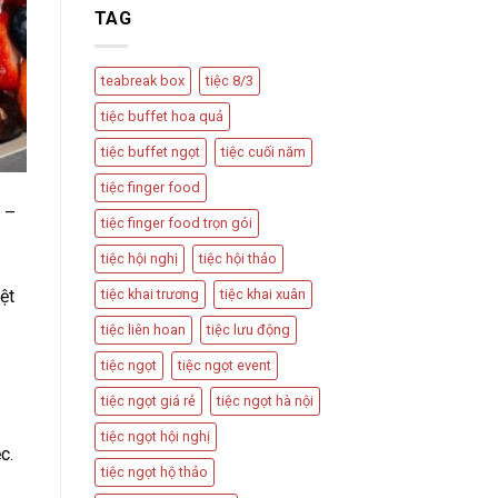
Có
Cách
TAG
Nên
Thiết
Được
Kế
Dùng
Bàn
teabreak box
tiệc 8/3
Trong
Tiệc
Các
Hấp
tiệc buffet hoa quả
Sự
Dẫn
Kiện
tiệc buffet ngọt
tiệc cuối năm
Quan
Trọng
tiệc finger food
 –
tiệc finger food trọn gói
tiệc hội nghị
tiệc hội thảo
tiệc khai trương
tiệc khai xuân
ệt
tiệc liên hoan
tiệc lưu động
tiệc ngọt
tiệc ngọt event
tiệc ngọt giá rẻ
tiệc ngọt hà nội
tiệc ngọt hội nghị
c.
tiệc ngọt hộ thảo