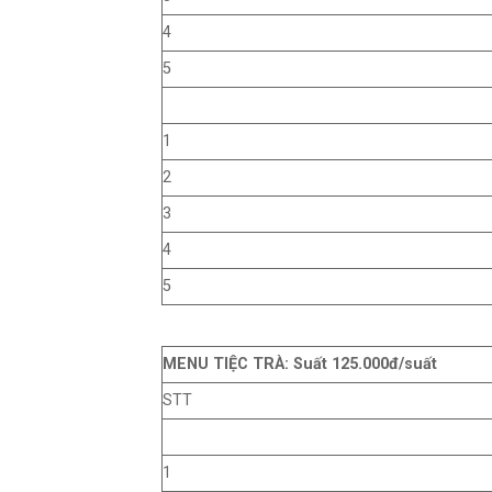
4
5
1
2
3
4
5
MENU TIỆC TRÀ: Suất 125.000đ/suất
STT
1