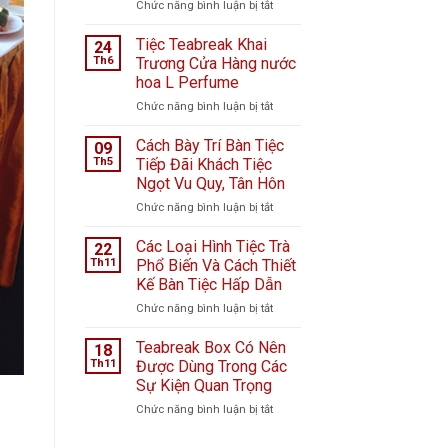
ở
Chức năng bình luận bị tắt
Tiệc
ngọt
Tiệc Teabreak Khai
24
tại
Th6
Trương Cửa Hàng nước
Bệnh
hoa L Perfume
viện
ở
Chức năng bình luận bị tắt
K
Tiệc
Hà
Teabreak
Nội
Cách Bày Trí Bàn Tiệc
09
Khai
giữa
Th5
Tiếp Đãi Khách Tiệc
Trương
ngày
Ngọt Vu Quy, Tân Hôn
Cửa
mưa
ở
Chức năng bình luận bị tắt
Hàng
bão
Cách
nước
–
Bày
hoa
Câu
Các Loại Hình Tiệc Trà
22
Trí
L
chuyện
Th11
Phổ Biến Và Cách Thiết
Bàn
Perfume
từ
Kế Bàn Tiệc Hấp Dẫn
Tiệc
Cầu
ở
Chức năng bình luận bị tắt
Tiếp
Vồng
Các
Đãi
Event
Loại
Khách
Teabreak Box Có Nên
18
Hình
Tiệc
Th11
Được Dùng Trong Các
Tiệc
Ngọt
Sự Kiện Quan Trọng
Trà
Vu
ở
Chức năng bình luận bị tắt
Phổ
Quy,
Teabreak
Biến
Tân
Box
Và
Hôn