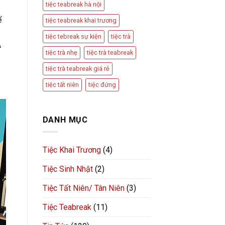
tiệc teabreak hà nội
ể
tiệc teabreak khai trương
tiệc tebreak sự kiện
tiệc trà
Á
tiệc trà nhẹ
tiệc trà teabreak
tiệc trà teabreak giá rẻ
tiệc tất niên
tiệc đứng
DANH MỤC
Tiệc Khai Trương
(4)
Tiệc Sinh Nhật
(2)
Tiệc Tất Niên/ Tân Niên
(3)
Tiệc Teabreak
(11)