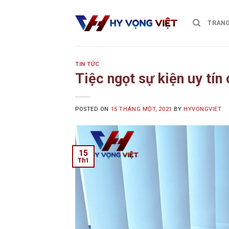
Skip
to
TRANG
content
TIN TỨC
Tiệc ngọt sự kiện uy tín
POSTED ON
15 THÁNG MỘT, 2021
BY
HYVONGVIET
15
Th1