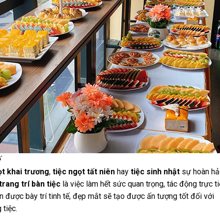
ế
ọt khai trương
,
tiệc ngọt tất niên
hay
tiệc sinh nhật
sự hoàn h
trang trí bàn tiệc
là việc làm hết sức quan trọng, tác động trực t
n được bày trí tinh tế, đẹp mắt sẽ tạo được ấn tượng tốt đối với
tiệc.