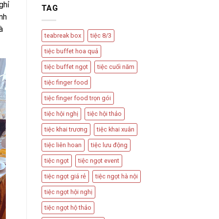
ghỉ
Có
Cách
TAG
Nên
Thiết
nh
Được
Kế
à
Dùng
Bàn
teabreak box
tiệc 8/3
Trong
Tiệc
Các
Hấp
tiệc buffet hoa quả
Sự
Dẫn
Kiện
tiệc buffet ngọt
tiệc cuối năm
Quan
Trọng
tiệc finger food
tiệc finger food trọn gói
tiệc hội nghị
tiệc hội thảo
tiệc khai trương
tiệc khai xuân
tiệc liên hoan
tiệc lưu động
tiệc ngọt
tiệc ngọt event
tiệc ngọt giá rẻ
tiệc ngọt hà nội
tiệc ngọt hội nghị
tiệc ngọt hộ thảo