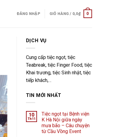
0
ĐĂNG NHẬP
GIỎ HÀNG /
0,0
₫
DỊCH VỤ
Cung cấp tiệc ngọt, tiệc
Teabreak, tiệc Finger Food, tiệc
Khai trương, tiệc Sinh nhật, tiệc
tiếp khách,…
TIN MỚI NHẤT
Tiệc ngọt tại Bệnh viện
10
Th11
K Hà Nội giữa ngày
mưa bão – Câu chuyện
từ Cầu Vồng Event