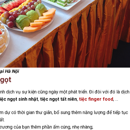
tại Hà Nội
ngọt
ình dịch vụ sự kiện cũng ngày một phát triển. Đi đôi với đó là dịch
tiệc ngọt sinh nhật
,
tiệc ngọt tất niên
,
tiệc finger food
, …
m dự có thời gian thư giãn, bổ sung thêm năng lượng để tiếp tục
ất.
 trương của bạn thêm phần ấm cúng, nhẹ nhàng;