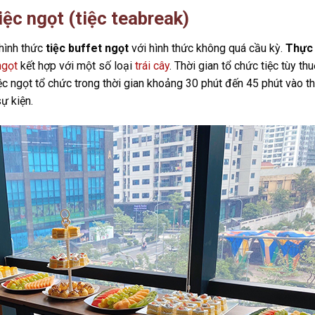
iệc ngọt (tiệc teabreak)
hình thức
tiệc buffet ngọt
với hình thức không quá cầu kỳ.
Thực
ngọt
kết hợp với một số loại
trái cây
. Thời gian tổ chức tiệc tùy th
ệc ngọt tổ chức trong thời gian khoảng 30 phút đến 45 phút vào th
sự kiện.