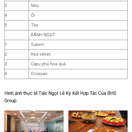
3
Nho
4
Ổi
5
Táo
BÁNH NGỌT
1
Sukem
2
Red velvet
3
Capu phủ hoa quả
4
Croissan
Hinh ảnh thực tế Tiệc Ngọt Lễ Ký Kết Hợp Tác Của BHS
Group: