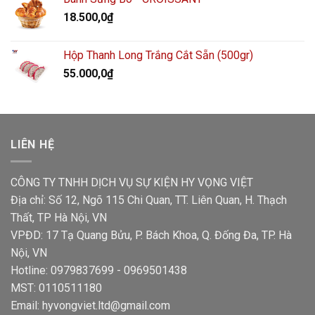
18.500,0
₫
Hộp Thanh Long Trắng Cắt Sẵn (500gr)
55.000,0
₫
LIÊN HỆ
CÔNG TY TNHH DỊCH VỤ SỰ KIỆN HY VỌNG VIỆT
Địa chỉ: Số 12, Ngõ 115 Chi Quan, TT. Liên Quan, H. Thạch
Thất, TP Hà Nội, VN
VPĐD: 17 Tạ Quang Bửu, P. Bách Khoa, Q. Đống Đa, TP. Hà
Nội, VN
Hotline: 0979837699 - 0969501438
MST: 0110511180
Email: hyvongviet.ltd@gmail.com