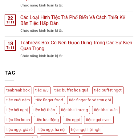
Trương
giữa
ở
Chức năng bình luận bị tắt
Cửa
ngày
Cách
Hàng
mưa
Bày
Các Loại Hình Tiệc Trà Phổ Biến Và Cách Thiết Kế
nước
22
bão
Trí
hoa
Th11
Bàn Tiệc Hấp Dẫn
–
Bàn
L
Câu
ở
Chức năng bình luận bị tắt
Tiệc
Perfume
chuyện
Các
Tiếp
từ
Loại
Teabreak Box Có Nên Được Dùng Trong Các Sự Kiện
Đãi
18
Cầu
Hình
Khách
Th11
Quan Trọng
Vồng
Tiệc
Tiệc
Event
ở
Chức năng bình luận bị tắt
Trà
Ngọt
Teabreak
Phổ
Vu
Box
Biến
Quy,
Có
TAG
Và
Tân
Nên
Cách
Hôn
Được
Thiết
Dùng
Kế
teabreak box
tiệc 8/3
tiệc buffet hoa quả
tiệc buffet ngọt
Trong
Bàn
Các
Tiệc
tiệc cuối năm
tiệc finger food
tiệc finger food trọn gói
Sự
Hấp
Kiện
Dẫn
tiệc hội nghị
tiệc hội thảo
tiệc khai trương
tiệc khai xuân
Quan
Trọng
tiệc liên hoan
tiệc lưu động
tiệc ngọt
tiệc ngọt event
tiệc ngọt giá rẻ
tiệc ngọt hà nội
tiệc ngọt hội nghị