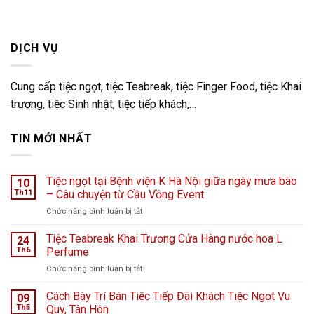
DỊCH VỤ
Cung cấp tiệc ngọt, tiệc Teabreak, tiệc Finger Food, tiệc Khai
trương, tiệc Sinh nhật, tiệc tiếp khách,…
TIN MỚI NHẤT
Tiệc ngọt tại Bệnh viện K Hà Nội giữa ngày mưa bão
10
Th11
– Câu chuyện từ Cầu Vồng Event
ở
Chức năng bình luận bị tắt
Tiệc
ngọt
Tiệc Teabreak Khai Trương Cửa Hàng nước hoa L
24
tại
Th6
Perfume
Bệnh
ở
Chức năng bình luận bị tắt
viện
Tiệc
K
Teabreak
Cách Bày Trí Bàn Tiệc Tiếp Đãi Khách Tiệc Ngọt Vu
Hà
09
Khai
Nội
Th5
Quy, Tân Hôn