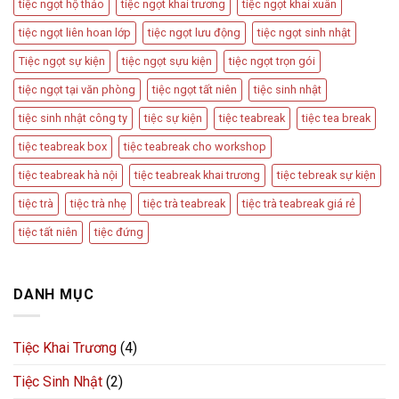
tiệc ngọt hộ thảo
tiệc ngọt khai trương
tiệc ngọt khai xuân
tiệc ngọt liên hoan lớp
tiệc ngọt lưu động
tiệc ngọt sinh nhật
Tiệc ngọt sự kiện
tiệc ngọt sựu kiện
tiệc ngọt trọn gói
tiệc ngọt tại văn phòng
tiệc ngọt tất niên
tiệc sinh nhật
tiệc sinh nhật công ty
tiệc sự kiện
tiệc teabreak
tiệc tea break
tiệc teabreak box
tiệc teabreak cho workshop
tiệc teabreak hà nội
tiệc teabreak khai trương
tiệc tebreak sự kiện
tiệc trà
tiệc trà nhẹ
tiệc trà teabreak
tiệc trà teabreak giá rẻ
tiệc tất niên
tiệc đứng
DANH MỤC
Tiệc Khai Trương
(4)
Tiệc Sinh Nhật
(2)