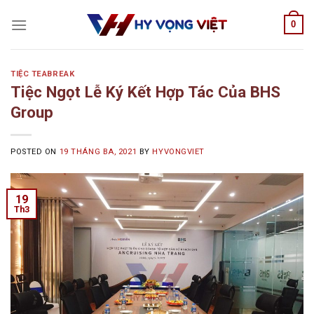
Skip
0
to
content
TIỆC TEABREAK
Tiệc Ngọt Lễ Ký Kết Hợp Tác Của BHS
Group
POSTED ON
19 THÁNG BA, 2021
BY
HYVONGVIET
19
Th3