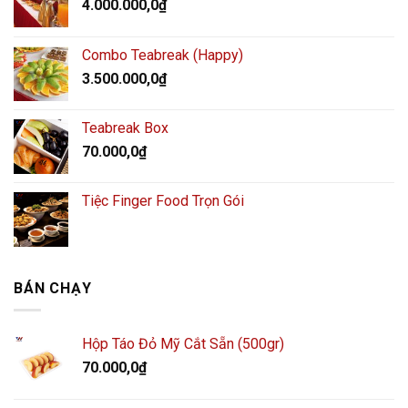
4.000.000,0
₫
Combo Teabreak (Happy)
3.500.000,0
₫
Teabreak Box
70.000,0
₫
Tiệc Finger Food Trọn Gói
BÁN CHẠY
Hộp Táo Đỏ Mỹ Cắt Sẵn (500gr)
70.000,0
₫