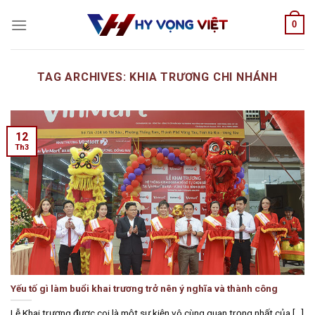
Skip
0
to
content
TAG ARCHIVES:
KHIA TRƯƠNG CHI NHÁNH
12
Th3
Yếu tố gì làm buổi khai trương trở nên ý nghĩa và thành công
Lễ Khai trương được coi là một sự kiện vô cùng quan trọng nhất của [...]