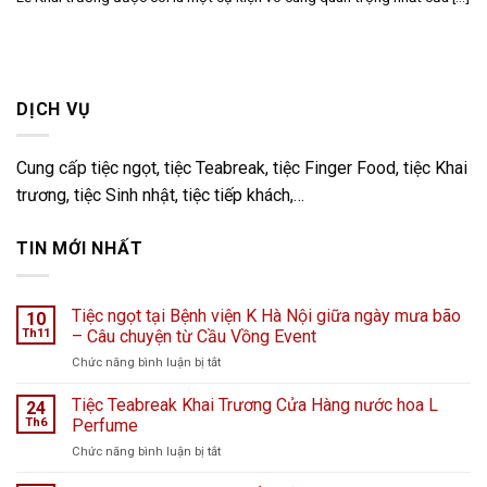
DỊCH VỤ
Cung cấp tiệc ngọt, tiệc Teabreak, tiệc Finger Food, tiệc Khai
trương, tiệc Sinh nhật, tiệc tiếp khách,…
TIN MỚI NHẤT
Tiệc ngọt tại Bệnh viện K Hà Nội giữa ngày mưa bão
10
Th11
– Câu chuyện từ Cầu Vồng Event
ở
Chức năng bình luận bị tắt
Tiệc
ngọt
Tiệc Teabreak Khai Trương Cửa Hàng nước hoa L
24
tại
Th6
Perfume
Bệnh
ở
Chức năng bình luận bị tắt
viện
Tiệc
K