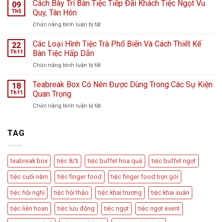
Teabreak
Cách Bày Trí Bàn Tiệc Tiếp Đãi Khách Tiệc Ngọt Vu
Hà
09
Khai
Nội
Th5
Quy, Tân Hôn
Trương
giữa
ở
Chức năng bình luận bị tắt
Cửa
ngày
Cách
Hàng
mưa
Bày
Các Loại Hình Tiệc Trà Phổ Biến Và Cách Thiết Kế
nước
22
bão
Trí
hoa
Th11
Bàn Tiệc Hấp Dẫn
–
Bàn
L
Câu
ở
Chức năng bình luận bị tắt
Tiệc
Perfume
chuyện
Các
Tiếp
từ
Loại
Teabreak Box Có Nên Được Dùng Trong Các Sự Kiện
Đãi
18
Cầu
Hình
Khách
Th11
Quan Trọng
Vồng
Tiệc
Tiệc
Event
ở
Chức năng bình luận bị tắt
Trà
Ngọt
Teabreak
Phổ
Vu
Box
Biến
Quy,
Có
TAG
Và
Tân
Nên
Cách
Hôn
Được
Thiết
Dùng
Kế
teabreak box
tiệc 8/3
tiệc buffet hoa quả
tiệc buffet ngọt
Trong
Bàn
Các
Tiệc
tiệc cuối năm
tiệc finger food
tiệc finger food trọn gói
Sự
Hấp
Kiện
Dẫn
tiệc hội nghị
tiệc hội thảo
tiệc khai trương
tiệc khai xuân
Quan
Trọng
tiệc liên hoan
tiệc lưu động
tiệc ngọt
tiệc ngọt event