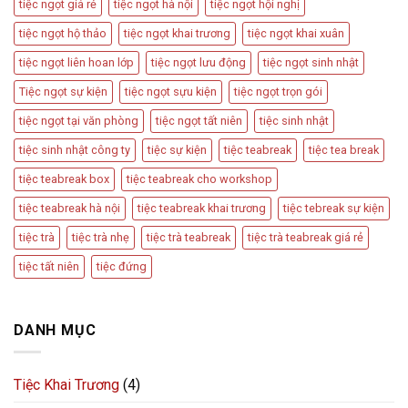
tiệc ngọt giá rẻ
tiệc ngọt hà nội
tiệc ngọt hội nghị
tiệc ngọt hộ thảo
tiệc ngọt khai trương
tiệc ngọt khai xuân
tiệc ngọt liên hoan lớp
tiệc ngọt lưu động
tiệc ngọt sinh nhật
Tiệc ngọt sự kiện
tiệc ngọt sựu kiện
tiệc ngọt trọn gói
tiệc ngọt tại văn phòng
tiệc ngọt tất niên
tiệc sinh nhật
tiệc sinh nhật công ty
tiệc sự kiện
tiệc teabreak
tiệc tea break
tiệc teabreak box
tiệc teabreak cho workshop
tiệc teabreak hà nội
tiệc teabreak khai trương
tiệc tebreak sự kiện
tiệc trà
tiệc trà nhẹ
tiệc trà teabreak
tiệc trà teabreak giá rẻ
tiệc tất niên
tiệc đứng
DANH MỤC
Tiệc Khai Trương
(4)