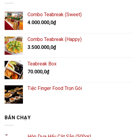
Combo Teabreak (Sweet)
4.000.000,0
₫
Combo Teabreak (Happy)
3.500.000,0
₫
Teabreak Box
70.000,0
₫
Tiệc Finger Food Trọn Gói
BÁN CHẠY
Hộp Dưa Hấu Cắt Sẵn (500gr)