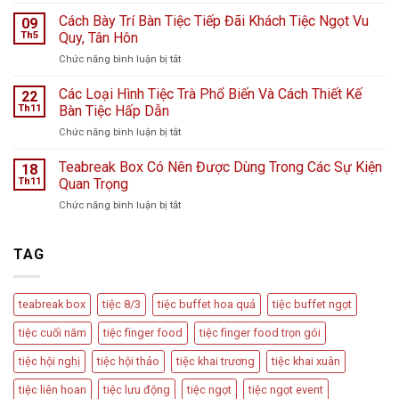
Tiệc
K
Teabreak
Cách Bày Trí Bàn Tiệc Tiếp Đãi Khách Tiệc Ngọt Vu
Hà
09
Khai
Nội
Th5
Quy, Tân Hôn
Trương
giữa
ở
Chức năng bình luận bị tắt
Cửa
ngày
Cách
Hàng
mưa
Bày
Các Loại Hình Tiệc Trà Phổ Biến Và Cách Thiết Kế
nước
22
bão
Trí
hoa
Th11
Bàn Tiệc Hấp Dẫn
–
Bàn
L
Câu
ở
Chức năng bình luận bị tắt
Tiệc
Perfume
chuyện
Các
Tiếp
từ
Loại
Teabreak Box Có Nên Được Dùng Trong Các Sự Kiện
Đãi
18
Cầu
Hình
Khách
Th11
Quan Trọng
Vồng
Tiệc
Tiệc
Event
ở
Chức năng bình luận bị tắt
Trà
Ngọt
Teabreak
Phổ
Vu
Box
Biến
Quy,
Có
TAG
Và
Tân
Nên
Cách
Hôn
Được
Thiết
Dùng
Kế
teabreak box
tiệc 8/3
tiệc buffet hoa quả
tiệc buffet ngọt
Trong
Bàn
Các
Tiệc
tiệc cuối năm
tiệc finger food
tiệc finger food trọn gói
Sự
Hấp
Kiện
Dẫn
tiệc hội nghị
tiệc hội thảo
tiệc khai trương
tiệc khai xuân
Quan
Trọng
tiệc liên hoan
tiệc lưu động
tiệc ngọt
tiệc ngọt event