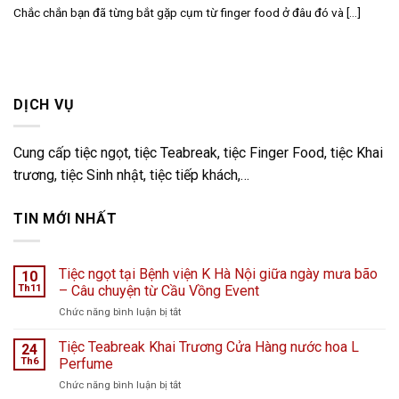
Chắc chắn bạn đã từng bắt gặp cụm từ finger food ở đâu đó và [...]
DỊCH VỤ
Cung cấp tiệc ngọt, tiệc Teabreak, tiệc Finger Food, tiệc Khai
trương, tiệc Sinh nhật, tiệc tiếp khách,…
TIN MỚI NHẤT
Tiệc ngọt tại Bệnh viện K Hà Nội giữa ngày mưa bão
10
Th11
– Câu chuyện từ Cầu Vồng Event
ở
Chức năng bình luận bị tắt
Tiệc
ngọt
Tiệc Teabreak Khai Trương Cửa Hàng nước hoa L
24
tại
Th6
Perfume
Bệnh
ở
Chức năng bình luận bị tắt
viện