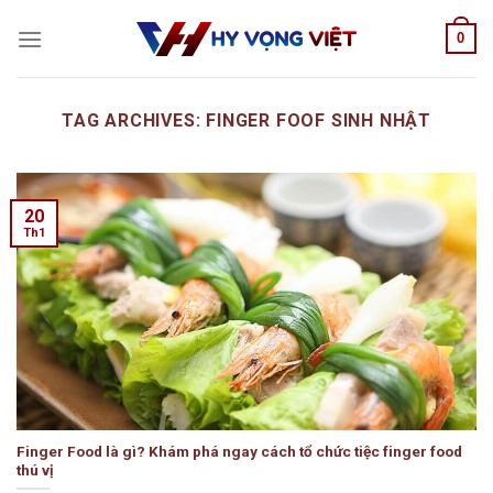
Skip
0
to
content
TAG ARCHIVES:
FINGER FOOF SINH NHẬT
20
Th1
Finger Food là gì? Khám phá ngay cách tổ chức tiệc finger food
thú vị