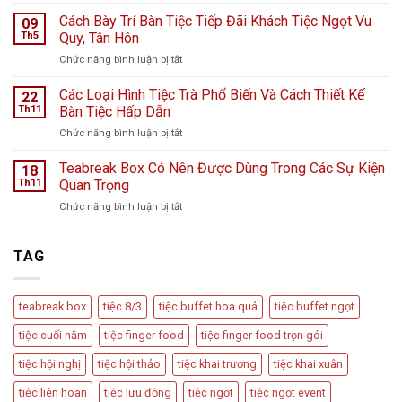
Tiệc
K
Teabreak
Cách Bày Trí Bàn Tiệc Tiếp Đãi Khách Tiệc Ngọt Vu
Hà
09
Khai
Nội
Th5
Quy, Tân Hôn
Trương
giữa
ở
Chức năng bình luận bị tắt
Cửa
ngày
Cách
Hàng
mưa
Bày
Các Loại Hình Tiệc Trà Phổ Biến Và Cách Thiết Kế
nước
22
bão
Trí
hoa
Th11
Bàn Tiệc Hấp Dẫn
–
Bàn
L
Câu
ở
Chức năng bình luận bị tắt
Tiệc
Perfume
chuyện
Các
Tiếp
từ
Loại
Teabreak Box Có Nên Được Dùng Trong Các Sự Kiện
Đãi
18
Cầu
Hình
Khách
Th11
Quan Trọng
Vồng
Tiệc
Tiệc
Event
ở
Chức năng bình luận bị tắt
Trà
Ngọt
Teabreak
Phổ
Vu
Box
Biến
Quy,
Có
TAG
Và
Tân
Nên
Cách
Hôn
Được
Thiết
Dùng
Kế
teabreak box
tiệc 8/3
tiệc buffet hoa quả
tiệc buffet ngọt
Trong
Bàn
Các
Tiệc
tiệc cuối năm
tiệc finger food
tiệc finger food trọn gói
Sự
Hấp
Kiện
Dẫn
tiệc hội nghị
tiệc hội thảo
tiệc khai trương
tiệc khai xuân
Quan
Trọng
tiệc liên hoan
tiệc lưu động
tiệc ngọt
tiệc ngọt event