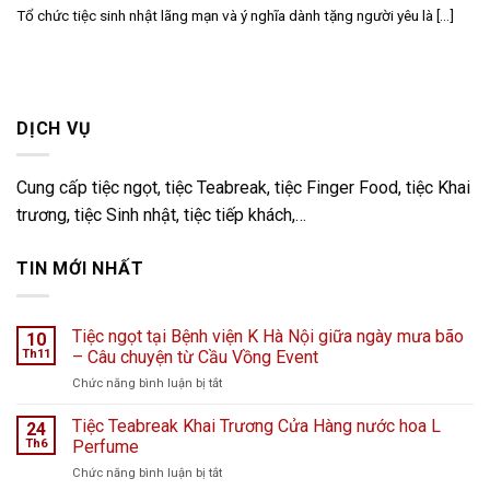
Tổ chức tiệc sinh nhật lãng mạn và ý nghĩa dành tặng người yêu là [...]
DỊCH VỤ
Cung cấp tiệc ngọt, tiệc Teabreak, tiệc Finger Food, tiệc Khai
trương, tiệc Sinh nhật, tiệc tiếp khách,…
TIN MỚI NHẤT
Tiệc ngọt tại Bệnh viện K Hà Nội giữa ngày mưa bão
10
Th11
– Câu chuyện từ Cầu Vồng Event
ở
Chức năng bình luận bị tắt
Tiệc
ngọt
Tiệc Teabreak Khai Trương Cửa Hàng nước hoa L
24
tại
Th6
Perfume
Bệnh
ở
Chức năng bình luận bị tắt
viện