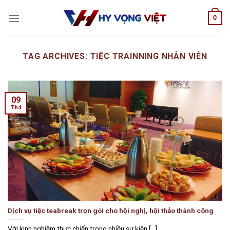
Skip
0
to
content
TAG ARCHIVES:
TIỆC TRAINNING NHÂN VIÊN
09
Th4
Dịch vụ tiệc teabreak trọn gói cho hội nghị, hội thảo thành công
Với kinh nghiệm thực chiến trong nhiều sự kiện [...]