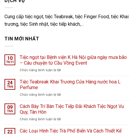
DỊCH VỤ
Cung cấp tiệc ngọt, tiệc Teabreak, tiệc Finger Food, tiệc Khai
trương, tiệc Sinh nhật, tiệc tiếp khách,…
TIN MỚI NHẤT
Tiệc ngọt tại Bệnh viện K Hà Nội giữa ngày mưa bão
10
Th11
– Câu chuyện từ Cầu Vồng Event
ở
Chức năng bình luận bị tắt
Tiệc
ngọt
Tiệc Teabreak Khai Trương Cửa Hàng nước hoa L
24
tại
Th6
Perfume
Bệnh
ở
Chức năng bình luận bị tắt
viện
Tiệc
K
Teabreak
Cách Bày Trí Bàn Tiệc Tiếp Đãi Khách Tiệc Ngọt Vu
Hà
09
Khai
Nội
Th5
Quy, Tân Hôn
Trương
giữa
ở
Chức năng bình luận bị tắt
Cửa
ngày
Cách
Hàng
mưa
Bày
Các Loại Hình Tiệc Trà Phổ Biến Và Cách Thiết Kế
nước
22
bão