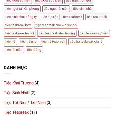
Tiệc ngọt sự kiện
tiệc ngọt sựu kiện
tiệc ngọt trọn gói
tiệc ngọt tại văn phòng
tiệc ngọt tất niên
tiệc sinh nhật
tiệc sinh nhật công ty
tiệc sự kiện
tiệc teabreak
tiệc tea break
tiệc teabreak box
tiệc teabreak cho workshop
tiệc teabreak hà nội
tiệc teabreak khai trương
tiệc tebreak sự kiện
tiệc trà
tiệc trà nhẹ
tiệc trà teabreak
tiệc trà teabreak giá rẻ
tiệc tất niên
tiệc đứng
DANH MỤC
Tiệc Khai Trương
(4)
Tiệc Sinh Nhật
(2)
Tiệc Tất Niên/ Tân Niên
(3)
Tiệc Teabreak
(11)