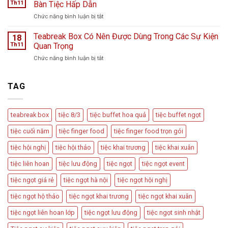
Trí
hoa
Th11
Bàn Tiệc Hấp Dẫn
–
Bàn
L
Câu
ở
Chức năng bình luận bị tắt
Tiệc
Perfume
chuyện
Các
Tiếp
từ
Loại
Teabreak Box Có Nên Được Dùng Trong Các Sự Kiện
Đãi
18
Cầu
Hình
Khách
Th11
Quan Trọng
Vồng
Tiệc
Tiệc
Event
ở
Chức năng bình luận bị tắt
Trà
Ngọt
Teabreak
Phổ
Vu
Box
Biến
Quy,
Có
TAG
Và
Tân
Nên
Cách
Hôn
Được
Thiết
Dùng
Kế
teabreak box
tiệc 8/3
tiệc buffet hoa quả
tiệc buffet ngọt
Trong
Bàn
Các
Tiệc
tiệc cuối năm
tiệc finger food
tiệc finger food trọn gói
Sự
Hấp
Kiện
Dẫn
tiệc hội nghị
tiệc hội thảo
tiệc khai trương
tiệc khai xuân
Quan
Trọng
tiệc liên hoan
tiệc lưu động
tiệc ngọt
tiệc ngọt event
tiệc ngọt giá rẻ
tiệc ngọt hà nội
tiệc ngọt hội nghị
tiệc ngọt hộ thảo
tiệc ngọt khai trương
tiệc ngọt khai xuân
tiệc ngọt liên hoan lớp
tiệc ngọt lưu động
tiệc ngọt sinh nhật