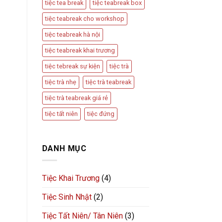
tiệc tea break
tiệc teabreak box
tiệc teabreak cho workshop
tiệc teabreak hà nội
tiệc teabreak khai trương
tiệc tebreak sự kiện
tiệc trà
tiệc trà nhẹ
tiệc trà teabreak
tiệc trà teabreak giá rẻ
tiệc tất niên
tiệc đứng
DANH MỤC
Tiệc Khai Trương
(4)
Tiệc Sinh Nhật
(2)
Tiệc Tất Niên/ Tân Niên
(3)