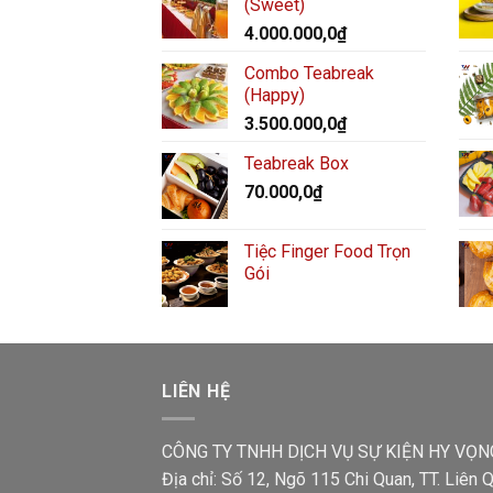
(Sweet)
4.000.000,0
₫
Combo Teabreak
(Happy)
3.500.000,0
₫
Teabreak Box
70.000,0
₫
Tiệc Finger Food Trọn
Gói
LIÊN HỆ
CÔNG TY TNHH DỊCH VỤ SỰ KIỆN HY VỌN
Địa chỉ: Số 12, Ngõ 115 Chi Quan, TT. Liên Q