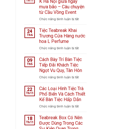
Th11
K Hà Nội giữa ngày
mưa bão – Câu chuyện
từ Cầu Vồng Event
ở
Chức năng bình luận bị tắt
Tiệc
ngọt
Tiệc Teabreak Khai
24
tại
Th6
Trương Cửa Hàng nước
Bệnh
hoa L Perfume
viện
ở
Chức năng bình luận bị tắt
K
Tiệc
Hà
Teabreak
Nội
Cách Bày Trí Bàn Tiệc
09
Khai
giữa
Th5
Tiếp Đãi Khách Tiệc
Trương
ngày
Ngọt Vu Quy, Tân Hôn
Cửa
mưa
ở
Chức năng bình luận bị tắt
Hàng
bão
Cách
nước
–
Bày
hoa
Câu
Các Loại Hình Tiệc Trà
22
Trí
L
chuyện
Th11
Phổ Biến Và Cách Thiết
Bàn
Perfume
từ
Kế Bàn Tiệc Hấp Dẫn
Tiệc
Cầu
ở
Chức năng bình luận bị tắt
Tiếp
Vồng
Các
Đãi
Event
Loại
Khách
Teabreak Box Có Nên
18
Hình
Tiệc
Th11
Được Dùng Trong Các
Tiệc
Ngọt
Sự Kiện Quan Trọng