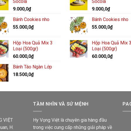
Socola
Socola
9.000,0
₫
9.000,0
₫
Bánh Cookies nho
Bánh Cookies nho
55.000,0
₫
55.000,0
₫
Hộp Hoa Quả Mix 3
Hộp Hoa Quả Mix 
Loại (500gr)
Loại (500gr)
60.000,0
₫
60.000,0
₫
Bánh Táo Ngàn Lớp
18.500,0
₫
TẦM NHÌN VÀ SỨ MỆNH
PA
G VIỆT
Hy Vọng Việt là chuyên gia hàng đầu
uan, H.
trong việc cung cấp những giải pháp về