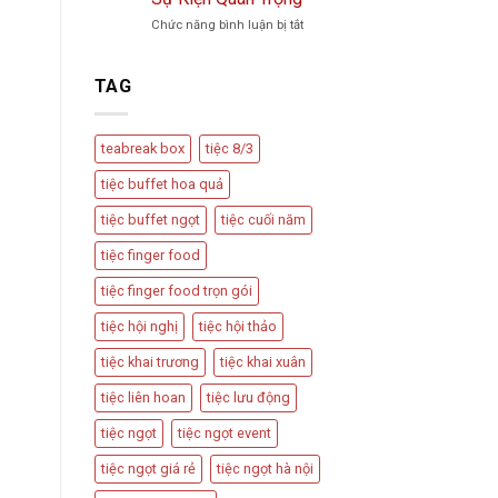
Trà
Vu
ở
Chức năng bình luận bị tắt
Phổ
Quy,
Teabreak
Biến
Tân
Box
Và
Hôn
Có
Cách
TAG
Nên
Thiết
Được
Kế
Dùng
Bàn
teabreak box
tiệc 8/3
Trong
Tiệc
Các
Hấp
tiệc buffet hoa quả
Sự
Dẫn
Kiện
tiệc buffet ngọt
tiệc cuối năm
Quan
Trọng
tiệc finger food
tiệc finger food trọn gói
tiệc hội nghị
tiệc hội thảo
tiệc khai trương
tiệc khai xuân
tiệc liên hoan
tiệc lưu động
tiệc ngọt
tiệc ngọt event
tiệc ngọt giá rẻ
tiệc ngọt hà nội