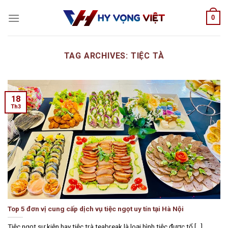
Skip
0
to
content
TAG ARCHIVES:
TIỆC TÀ
18
Th3
Top 5 đơn vị cung cấp dịch vụ tiệc ngọt uy tín tại Hà Nội
Tiệc ngọt sự kiện hay tiệc trà teabreak là loại hình tiệc được tổ [...]