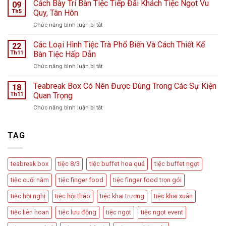
Teabreak
Cách Bày Trí Bàn Tiệc Tiếp Đãi Khách Tiệc Ngọt Vu
Hà
09
Khai
Nội
Th5
Quy, Tân Hôn
Trương
giữa
ở
Chức năng bình luận bị tắt
Cửa
ngày
Cách
Hàng
mưa
Bày
Các Loại Hình Tiệc Trà Phổ Biến Và Cách Thiết Kế
nước
22
bão
Trí
hoa
Th11
Bàn Tiệc Hấp Dẫn
–
Bàn
L
Câu
ở
Chức năng bình luận bị tắt
Tiệc
Perfume
chuyện
Các
Tiếp
từ
Loại
Teabreak Box Có Nên Được Dùng Trong Các Sự Kiện
Đãi
18
Cầu
Hình
Khách
Th11
Quan Trọng
Vồng
Tiệc
Tiệc
Event
ở
Chức năng bình luận bị tắt
Trà
Ngọt
Teabreak
Phổ
Vu
Box
Biến
Quy,
Có
TAG
Và
Tân
Nên
Cách
Hôn
Được
Thiết
Dùng
Kế
teabreak box
tiệc 8/3
tiệc buffet hoa quả
tiệc buffet ngọt
Trong
Bàn
Các
Tiệc
tiệc cuối năm
tiệc finger food
tiệc finger food trọn gói
Sự
Hấp
Kiện
Dẫn
tiệc hội nghị
tiệc hội thảo
tiệc khai trương
tiệc khai xuân
Quan
Trọng
tiệc liên hoan
tiệc lưu động
tiệc ngọt
tiệc ngọt event