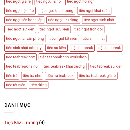
tiệc ngọt giá rẻ
tiệc ngọt hà nội
tiệc ngọt hội nghị
tiệc ngọt hộ thảo
tiệc ngọt khai trương
tiệc ngọt khai xuân
tiệc ngọt liên hoan lớp
tiệc ngọt lưu động
tiệc ngọt sinh nhật
Tiệc ngọt sự kiện
tiệc ngọt sựu kiện
tiệc ngọt trọn gói
tiệc ngọt tại văn phòng
tiệc ngọt tất niên
tiệc sinh nhật
tiệc sinh nhật công ty
tiệc sự kiện
tiệc teabreak
tiệc tea break
tiệc teabreak box
tiệc teabreak cho workshop
tiệc teabreak hà nội
tiệc teabreak khai trương
tiệc tebreak sự kiện
tiệc trà
tiệc trà nhẹ
tiệc trà teabreak
tiệc trà teabreak giá rẻ
tiệc tất niên
tiệc đứng
DANH MỤC
Tiệc Khai Trương
(4)