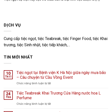
DỊCH VỤ
Cung cấp tiệc ngọt, tiệc Teabreak, tiệc Finger Food, tiệc Khai
trương, tiệc Sinh nhật, tiệc tiếp khách,…
TIN MỚI NHẤT
Tiệc ngọt tại Bệnh viện K Hà Nội giữa ngày mưa bão
10
Th11
– Câu chuyện từ Cầu Vồng Event
ở
Chức năng bình luận bị tắt
Tiệc
ngọt
Tiệc Teabreak Khai Trương Cửa Hàng nước hoa L
24
tại
Th6
Perfume
Bệnh
ở
Chức năng bình luận bị tắt
viện
Tiệc
K