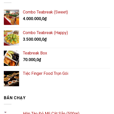
Combo Teabreak (Sweet)
4.000.000,0
₫
Combo Teabreak (Happy)
3.500.000,0
₫
Teabreak Box
70.000,0
₫
Tiệc Finger Food Trọn Gói
BÁN CHẠY
Hộp Táo Đỏ Mỹ Cắt Sẵn (500gr)