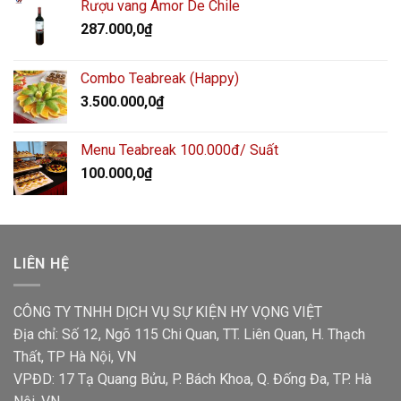
Rượu vang Amor De Chile
287.000,0
₫
Combo Teabreak (Happy)
3.500.000,0
₫
Menu Teabreak 100.000đ/ Suất
100.000,0
₫
LIÊN HỆ
CÔNG TY TNHH DỊCH VỤ SỰ KIỆN HY VỌNG VIỆT
Địa chỉ: Số 12, Ngõ 115 Chi Quan, TT. Liên Quan, H. Thạch
Thất, TP Hà Nội, VN
VPĐD: 17 Tạ Quang Bửu, P. Bách Khoa, Q. Đống Đa, TP. Hà