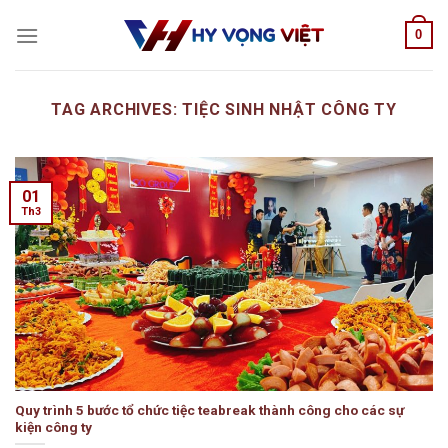
Skip
0
to
content
TAG ARCHIVES:
TIỆC SINH NHẬT CÔNG TY
01
Th3
Quy trình 5 bước tổ chức tiệc teabreak thành công cho các sự
kiện công ty