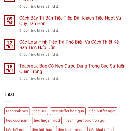
Bệnh
ở
Chức năng bình luận bị tắt
viện
Tiệc
K
Teabreak
Cách Bày Trí Bàn Tiệc Tiếp Đãi Khách Tiệc Ngọt Vu
Hà
09
Khai
Nội
Th5
Quy, Tân Hôn
Trương
giữa
ở
Chức năng bình luận bị tắt
Cửa
ngày
Cách
Hàng
mưa
Bày
Các Loại Hình Tiệc Trà Phổ Biến Và Cách Thiết Kế
nước
22
bão
Trí
hoa
Th11
Bàn Tiệc Hấp Dẫn
–
Bàn
L
Câu
ở
Chức năng bình luận bị tắt
Tiệc
Perfume
chuyện
Các
Tiếp
từ
Loại
Teabreak Box Có Nên Được Dùng Trong Các Sự Kiện
Đãi
18
Cầu
Hình
Khách
Th11
Quan Trọng
Vồng
Tiệc
Tiệc
Event
ở
Chức năng bình luận bị tắt
Trà
Ngọt
Teabreak
Phổ
Vu
Box
Biến
Quy,
Có
TAG
Và
Tân
Nên
Cách
Hôn
Được
Thiết
Dùng
Kế
teabreak box
tiệc 8/3
tiệc buffet hoa quả
tiệc buffet ngọt
Trong
Bàn
Các
Tiệc
tiệc cuối năm
tiệc finger food
tiệc finger food trọn gói
Sự
Hấp
Kiện
Dẫn
tiệc hội nghị
tiệc hội thảo
tiệc khai trương
tiệc khai xuân