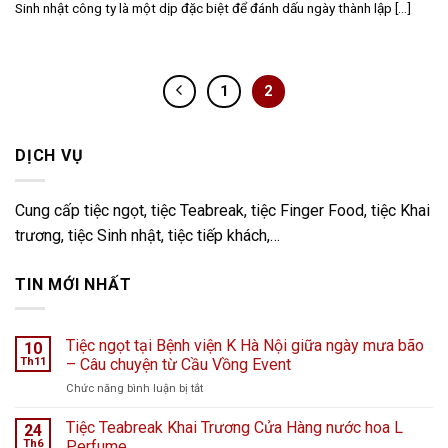
Sinh nhật công ty là một dịp đặc biệt để đánh dấu ngày thành lập [...]
1
2
DỊCH VỤ
Cung cấp tiệc ngọt, tiệc Teabreak, tiệc Finger Food, tiệc Khai
trương, tiệc Sinh nhật, tiệc tiếp khách,…
TIN MỚI NHẤT
Tiệc ngọt tại Bệnh viện K Hà Nội giữa ngày mưa bão
10
Th11
– Câu chuyện từ Cầu Vồng Event
ở
Chức năng bình luận bị tắt
Tiệc
ngọt
Tiệc Teabreak Khai Trương Cửa Hàng nước hoa L
24
tại
Th6
Perfume