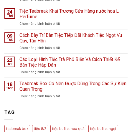
Tiệc
ngọt
Tiệc Teabreak Khai Trương Cửa Hàng nước hoa L
24
tại
Th6
Perfume
Bệnh
ở
Chức năng bình luận bị tắt
viện
Tiệc
K
Teabreak
Cách Bày Trí Bàn Tiệc Tiếp Đãi Khách Tiệc Ngọt Vu
Hà
09
Khai
Nội
Th5
Quy, Tân Hôn
Trương
giữa
ở
Chức năng bình luận bị tắt
Cửa
ngày
Cách
Hàng
mưa
Bày
Các Loại Hình Tiệc Trà Phổ Biến Và Cách Thiết Kế
nước
22
bão
Trí
hoa
Th11
Bàn Tiệc Hấp Dẫn
–
Bàn
L
Câu
ở
Chức năng bình luận bị tắt
Tiệc
Perfume
chuyện
Các
Tiếp
từ
Loại
Teabreak Box Có Nên Được Dùng Trong Các Sự Kiện
Đãi
18
Cầu
Hình
Khách
Th11
Quan Trọng
Vồng
Tiệc
Tiệc
Event
ở
Chức năng bình luận bị tắt
Trà
Ngọt
Teabreak
Phổ
Vu
Box
Biến
Quy,
Có
TAG
Và
Tân
Nên
Cách
Hôn
Được
Thiết
Dùng
Kế
teabreak box
tiệc 8/3
tiệc buffet hoa quả
tiệc buffet ngọt
Trong
Bàn