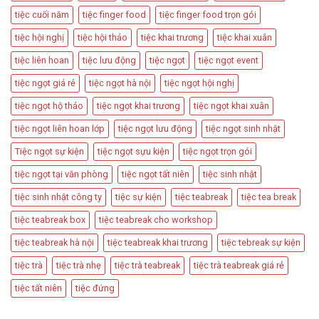
Các
Tiệc
tiệc cuối năm
tiệc finger food
tiệc finger food trọn gói
Sự
Hấp
Kiện
Dẫn
tiệc hội nghị
tiệc hội thảo
tiệc khai trương
tiệc khai xuân
Quan
Trọng
tiệc liên hoan
tiệc lưu động
tiệc ngọt
tiệc ngọt event
tiệc ngọt giá rẻ
tiệc ngọt hà nội
tiệc ngọt hội nghị
tiệc ngọt hộ thảo
tiệc ngọt khai trương
tiệc ngọt khai xuân
tiệc ngọt liên hoan lớp
tiệc ngọt lưu động
tiệc ngọt sinh nhật
Tiệc ngọt sự kiện
tiệc ngọt sựu kiện
tiệc ngọt trọn gói
tiệc ngọt tại văn phòng
tiệc ngọt tất niên
tiệc sinh nhật
tiệc sinh nhật công ty
tiệc sự kiện
tiệc teabreak
tiệc tea break
tiệc teabreak box
tiệc teabreak cho workshop
tiệc teabreak hà nội
tiệc teabreak khai trương
tiệc tebreak sự kiện
tiệc trà
tiệc trà nhẹ
tiệc trà teabreak
tiệc trà teabreak giá rẻ
tiệc tất niên
tiệc đứng