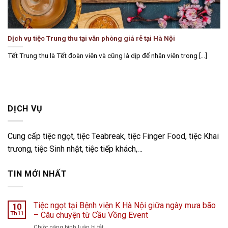
Dịch vụ tiệc Trung thu tại văn phòng giá rẻ tại Hà Nội
Tết Trung thu là Tết đoàn viên và cũng là dịp để nhân viên trong [...]
DỊCH VỤ
Cung cấp tiệc ngọt, tiệc Teabreak, tiệc Finger Food, tiệc Khai
trương, tiệc Sinh nhật, tiệc tiếp khách,…
TIN MỚI NHẤT
Tiệc ngọt tại Bệnh viện K Hà Nội giữa ngày mưa bão
10
Th11
– Câu chuyện từ Cầu Vồng Event
ở
Chức năng bình luận bị tắt