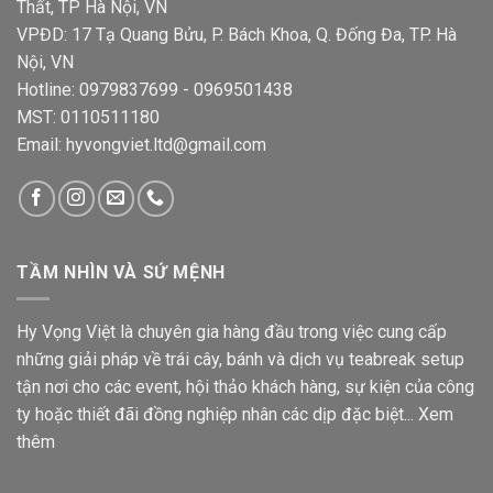
Thất, TP Hà Nội, VN
VPĐD: 17 Tạ Quang Bửu, P. Bách Khoa, Q. Đống Đa, TP. Hà
Nội, VN
Hotline: 0979837699 - 0969501438
MST: 0110511180
Email: hyvongviet.ltd@gmail.com
TẦM NHÌN VÀ SỨ MỆNH
Hy Vọng Việt là chuyên gia hàng đầu trong việc cung cấp
những giải pháp về trái cây, bánh và dịch vụ teabreak setup
tận nơi cho các event, hội thảo khách hàng, sự kiện của công
ty hoặc thiết đãi đồng nghiệp nhân các dịp đặc biệt...
Xem
thêm